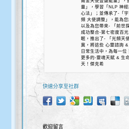
爾金天使豐盛能量」，
量」，學習「NLP 神
心法」；並傳承了-「宇
頻 大使調整」，能為您
以及為您帶來- 「前世探
成功整合-第七密度百光 
眠，推出了- 「光頻天
冀，將這些 心靈諮詢 &
日常生活中，為每一位 
更多的-靈魂天賦 & 
天！傑克希
快速分享至社群
歡迎留言