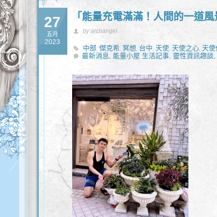
「能量充電滿滿！人間的一道風
27
by archangel
五月
2023
中部
傑克希
冥想
台中
天使
天使之心
天使
,
,
,
,
,
,
最新消息,
靈性諮詢
新時代
能量小屋 生活記事,
覺察
豐盛
靈性諮商
靈性資訊趣談,
高我
,
,
,
,
,