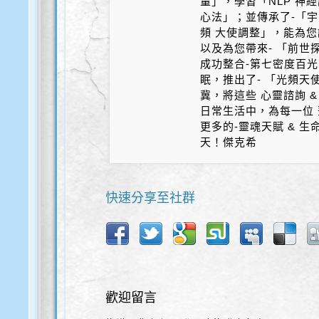
量」，學習「NLP 神
心法」；並傳承了-「宇
頻 大使調整」，能為您
以及為您帶來- 「前世探
成功整合-第七密度百光 
眠，推出了- 「光頻天
冀，將這些 心靈諮詢 &
日常生活中，為每一位 
更多的-靈魂天賦 & 
天！傑克希
快速分享至社群
歡迎留言