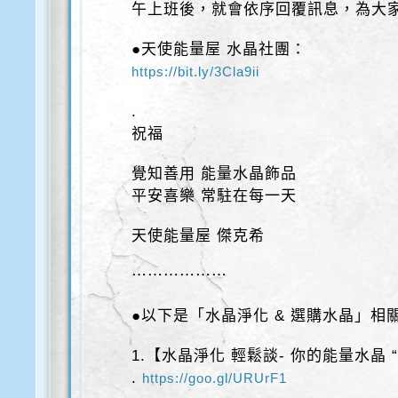
午上班後，就會依序回覆訊息，為大
●天使能量屋 水晶社團：
https://bit.ly/3Cla9ii
.
祝福
覺知善用 能量水晶飾品
平安喜樂 常駐在每一天
天使能量屋 傑克希
⋯⋯⋯⋯⋯⋯
●以下是「水晶淨化 & 選購水晶」相
1.【水晶淨化 輕鬆談- 你的能量水晶 
.
https://goo.gl/URUrF1