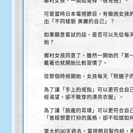
鄉村女孩，一開始覺得「很彆扭」。
可是當時日本電視節目，有徵詢女孩
出「不同樣貌 美麗的自己」？
如果願意嘗試的話，是否可以先從每天
始？
鄉村女孩同意了，雖然一開始的「第一
戴著也就開始比較習慣了。
從那個時候開始，女孩每天「照鏡子
為了讓「手上的戒指」可以更符合自
經渴望，卻不敢穿的漂亮衣服」。
為了讓「臉龐的耳環」可以更符合自
「曾經想要打扮的風格，卻不知道如
當大約30天過去，電視節目製作組，