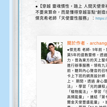
.
●【穿越 靈魂慣性，踏上 人間天使幸
不要來算命，而是懂得穿越盲點“創造
傑克希老師「天使靈性服務」：
https:
關於作者 - archang
●傑克希 老師- 9年
莫5年的道教靈修，透
力，曾為東方的天上聖
進行辦事服務，領有九天
前，聽到內心聲音的召
卡上下班的網頁設計師
上。 期間，透過 身心
法」，學習「光的課程
「植物魔法」，學習「
高頻能量」，連結「第
爾金天使豐盛能量」，