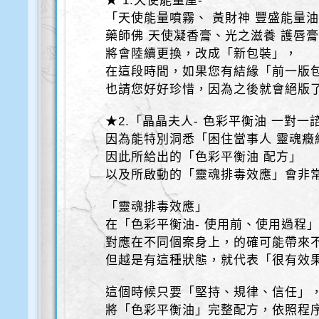
★ 1.天使能量屋-
「天使能量噴霧、 黃財神 豐盛能量
藥師佛 天使凝香膏、光之滋養 護唇
將會陸續更換，改成「新包裝」，
在這段時間，如果您有結緣「前一版
也請您好好珍惜，因為之後就會絕版
★2.「晶晶夫人- 色彩平衡油 一對一
因為能特別洞悉「困住當事人 靈魂癥
因此所給出的「色彩平衡油 配方」
以及所啟動的「靈魂排毒效應」會非
「靈魂排毒效應」
在「色彩平衡油- 使用前、使用過程
對應在不同個案身上，的確可能帶來
但越是有這種狀態，就代表「很有效
這個時候只要「堅持、規律、信任」
將「色彩平衡油」完整配方，依照程