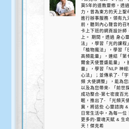
莫5年的道教靈修，透
力，曾為東方的天上聖
進行辦事服務，領有九天
前，聽到內心聲音的召
卡上下班的網頁設計師
上。 期間，透過 身心
法」，學習「光的課程
「植物魔法」，學習「
高頻能量」，連結「第
爾金天使豐盛能量」，
量」，學習「NLP 神
心法」；並傳承了-「宇
頻 大使調整」，能為您
以及為您帶來- 「前世探
成功整合-第七密度百光 
眠，推出了- 「光頻天
冀，將這些 心靈諮詢 &
日常生活中，為每一位 
更多的-靈魂天賦 & 
天！傑克希