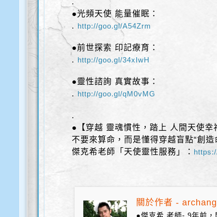
.
●光頻天使 能量催眠：
.
http://goo.gl/A54Zrm
●前世探索 印記療育：
.
http://goo.gl/34xIwH
●靈性諮詢 真實故事：
.
http://goo.gl/qM0vMG
.
●【穿越 靈魂慣性，踏上 人間天使幸
不要來算命，而是懂得穿越盲點“創造
傑克希老師「天使靈性服務」：
https:
關於作者 - archang
●傑克希 老師- 9年