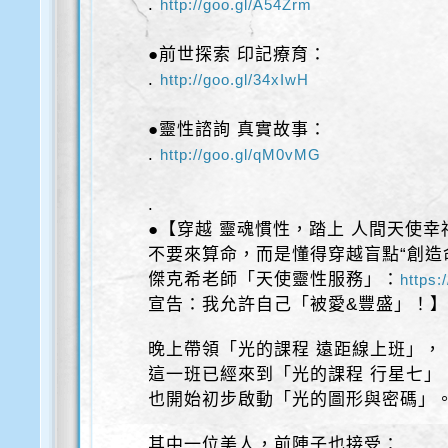
.
http://goo.gl/A54Zrm
●前世探索 印記療育：
.
http://goo.gl/34xIwH
●靈性諮詢 真實故事：
.
http://goo.gl/qM0vMG
.
●【穿越 靈魂慣性，踏上 人間天使幸
不要來算命，而是懂得穿越盲點“創造
傑克希老師「天使靈性服務」：
https:
宣告：我允許自己「被愛&豐盛」！
晚上帶領「光的課程 遠距線上班」，
這一班已經來到「光的課程 行星七」
也開始初步啟動「光的圖形與密碼」
其中一位美人，前陣子也接受：