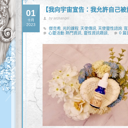
【我向宇宙宣告：我允許自己被
01
by archangel
十月
2023
傑克希
光的課程
天使傳訊
天使靈性諮詢
寬
,
,
,
,
心靈活動 熱門資訊,
諮詢
高我
靈性資訊趣談,
0 
,