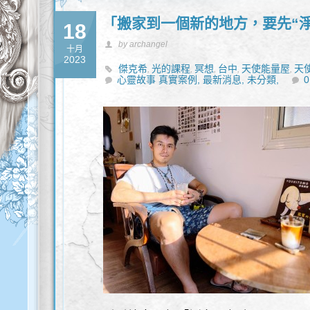
「搬家到一個新的地方，要先“淨
18
by archangel
十月
2023
傑克希
光的課程
冥想
台中
天使能量屋
天
,
,
,
,
,
心靈故事 真實案例,
靈性諮商
靈性諮詢
最新消息,
未分類,
,