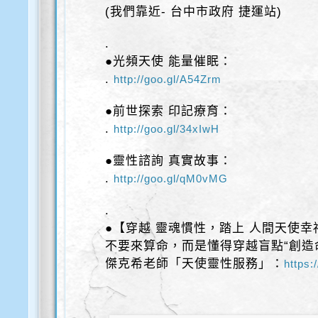
(我們靠近- 台中市政府 捷運站)
.
●光頻天使 能量催眠：
.
http://goo.gl/A54Zrm
●前世探索 印記療育：
.
http://goo.gl/34xIwH
●靈性諮詢 真實故事：
.
http://goo.gl/qM0vMG
.
●【穿越 靈魂慣性，踏上 人間天使幸
不要來算命，而是懂得穿越盲點“創造
傑克希老師「天使靈性服務」：
https:/