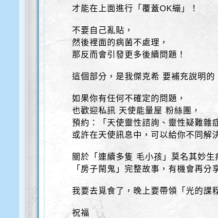
才能在上面進行「覆蓋OK繃」！
不要自己亂貼，
然後裡面的病菌不處理，
那反而會引發更多後續問題！
這個部分，是我傑克希 要補充說明的
如果你有任何不確定的問題，
也歡迎私訊 天使能量屋 粉絲團，
預約：「天使靈性諮詢、靈性疑難雜
或許在天使訊息中，可以給你不同解
關於「連續多隻 毛小孩」莫名其妙生
「房子鬧鬼」完整故事，有機會再分
我要去覓食了，晚上要帶領「光的課
祝福