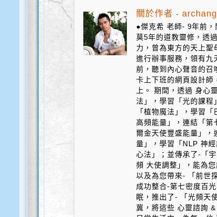
關於作者 - archang
●傑克希 老師- 9年
莫5年的道教靈修，透
力，曾為東方的天上聖
進行辦事服務，領有九天
前，聽到內心聲音的召
卡上下班的網頁設計師
上。 期間，透過 身心
法」，學習「光的課程
「植物魔法」，學習「
高頻能量」，連結「第
爾金天使豐盛能量」，
量」，學習「NLP 神
心法」；並傳承了-「宇
頻 大使調整」，能為您
以及為您帶來- 「前世探
成功整合-第七密度百光 
眠，推出了- 「光頻天
冀，將這些 心靈諮詢 &