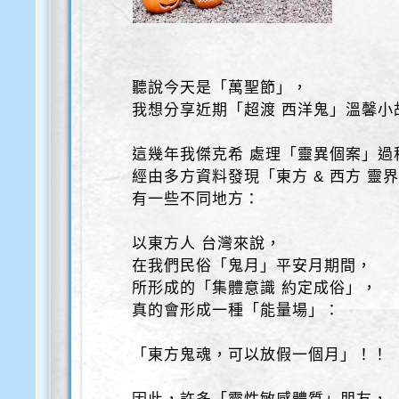
聽說今天是「萬聖節」，
我想分享近期「超渡 西洋鬼」溫馨小
這幾年我傑克希 處理「靈異個案」過
經由多方資料發現「東方 & 西方 靈
有一些不同地方：
以東方人 台灣來說，
在我們民俗「鬼月」平安月期間，
所形成的「集體意識 約定成俗」，
真的會形成一種「能量場」：
「東方鬼魂，可以放假一個月」！！