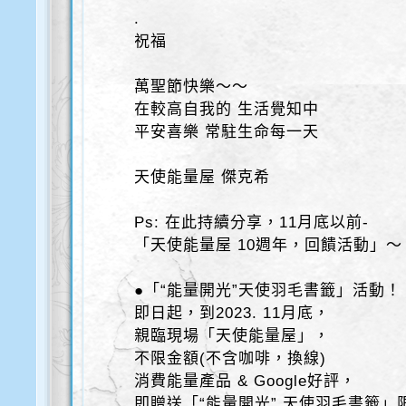
.
祝福
萬聖節快樂～～
在較高自我的 生活覺知中
平安喜樂 常駐生命每一天
天使能量屋 傑克希
Ps: 在此持續分享，11月底以前-
「天使能量屋 10週年，回饋活動」～
●「“能量開光”天使羽毛書籤」活動！
即日起，到2023. 11月底，
親臨現場「天使能量屋」，
不限金額(不含咖啡，換線)
消費能量產品 & Google好評，
即贈送「“能量開光” 天使羽毛書籤」