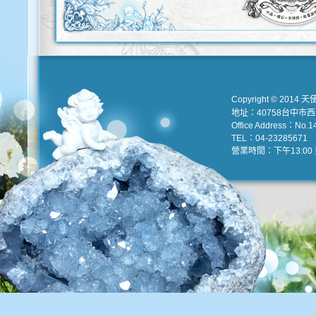
Copyright © 2014 天
地址：40758台中市
Office Address：No.147
TEL：04-23285671 e
營業時間：下午13:00 到