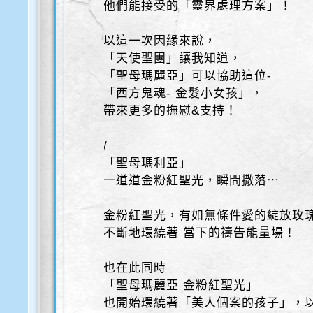
他們能接受的「靈界處理方案」！
以這一次因緣來說，
「天使聖團」讓我知道，
「聖母瑪麗亞」可以協助這位-
「西方鬼魂- 金髮小女孩」，
帶來更多的撫慰&支持！
/
「聖母瑪利亞」
一道道金粉紅聖光，瞬間撒落⋯
金粉紅聖光，有如無條件愛的綻放玫
不斷地環繞著 當下的禱告能量場！
也在此同時
「聖母瑪麗亞 金粉紅聖光」
也開始環繞著「美人個案的孩子」，以