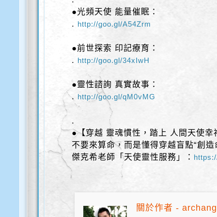
●光頻天使 能量催眠：
.
http://goo.gl/A54Zrm
●前世探索 印記療育：
.
http://goo.gl/34xIwH
●靈性諮詢 真實故事：
.
http://goo.gl/qM0vMG
.
●【穿越 靈魂慣性，踏上 人間天使幸
不要來算命，而是懂得穿越盲點“創造
傑克希老師「天使靈性服務」：
https:
關於作者 - archang