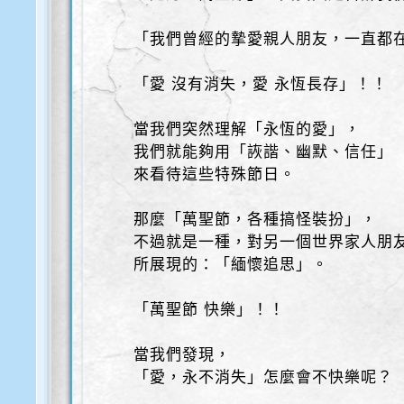
「我們曾經的摯愛親人朋友，一直都
「愛 沒有消失，愛 永恆長存」！！
當我們突然理解「永恆的愛」，
我們就能夠用「詼諧、幽默、信任」
來看待這些特殊節日。
那麼「萬聖節，各種搞怪裝扮」，
不過就是一種，對另一個世界家人朋
所展現的：「緬懷追思」。
「萬聖節 快樂」！！
當我們發現，
「愛，永不消失」怎麼會不快樂呢？