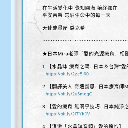
在生活變化中 覺知圓滿 始終都在
平安喜樂 常駐生命中的每一天
天使能量屋 傑克希
⋯⋯⋯⋯⋯⋯⋯⋯⋯⋯⋯⋯⋯⋯⋯⋯
★日本Mira老師「愛的光源療育」相
1.【水晶缽 療育之聲- 日本＆台灣“愛
.
https://bit.ly/2ze5i60
2.【翻譯美人 奇遇感恩- 日本療育師Mi
.
https://bit.ly/2u6mggO
3.【愛的療育 無關乎技巧- 日本純淨之聲
.
https://bit.ly/2lTYkJV
4.【澄澈「水晶缽音頻」愛的擁抱】