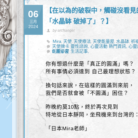
【在以為的破裂中，觸碰沒看見的圓
06
「水晶缽 破掉了」？】
三月
2024
by archangel
Mira
天使
天使療法
天使能量屋
水晶缽
祈
,
,
,
,
,
天使牌卡 靈性諮詢,
心靈活動 熱門資訊,
心靈
能量小屋 生活記事,
0 篇留言
你有想過什麼是「真正的圓滿」嗎？
所有事情必須達到 自己最理想狀態？
換句話來說，在這樣的圓滿到來前，
我們是否就會被「不圓滿」困住？
昨晚約莫10點，終於再次見到
特地從日本靜岡，坐飛機來到台灣的
「日本Mira老師」