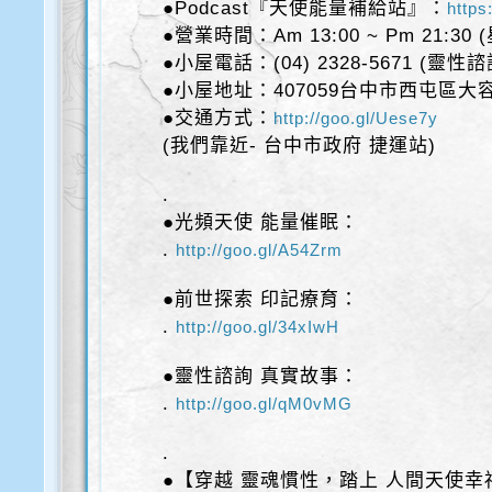
●Podcast『天使能量補給站』：
https
●營業時間：Am 13:00 ~ Pm 21:30
●小屋電話：(04) 2328-5671 (靈性
●小屋地址：407059台中市西屯區大容
●交通方式：
http://goo.gl/Uese7y
(我們靠近- 台中市政府 捷運站)
.
●光頻天使 能量催眠：
.
http://goo.gl/A54Zrm
●前世探索 印記療育：
.
http://goo.gl/34xIwH
●靈性諮詢 真實故事：
.
http://goo.gl/qM0vMG
.
●【穿越 靈魂慣性，踏上 人間天使幸