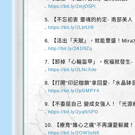
.
https://bit.ly/2mjO5Pl
5. 【不忘初衷 靈魂的約定- 南部美人
.
https://bit.ly/2LbfUI8
6. 【活出「天賦」，就能豐盛！Mir
.
http://bit.ly/2A1i9Zq
7.【卸掉「心輪盔甲」，祝福就發生-
.
https://bit.ly/2LNcXde
8.【打開“印記枷鎖”拿回愛-「水晶缽
.
https://bit.ly/2pGMPY4
9.【不委屈自己 變成女強人！「光
.
https://bit.ly/2yqNSPG
10. 【療育“錐心之痛”不再讓愛躲藏！
.
https://bit.ly/2OW3oNK