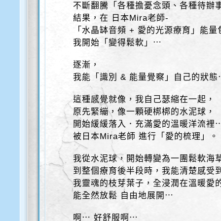
不斷翻騰「各種擔憂念頭、各種待辦
結果，在 日本Mira老師-
「水晶缽音頻 + 愛的光源療育」能量
我開始「變得鬆軟」⋯
逐漸，
我能「識別 & 能量覺察」自己的狀態
這種感覺就像，我自己瑟縮在一起，
原先緊繃，像一顆硬梆梆的水泥球，
開始緩緩落入．充滿愛的溫暖洋流裡
被日本Mira老師 進行「愛的梳理」。
我從水泥球，開始轉變為一團鬆軟海
到整個療育後半段時，我能清楚感受
我靈魂的枝芽葉子，全浸潤在溫暖愛
能全然放鬆 自由地展開⋯
啊⋯ 好舒服啊⋯