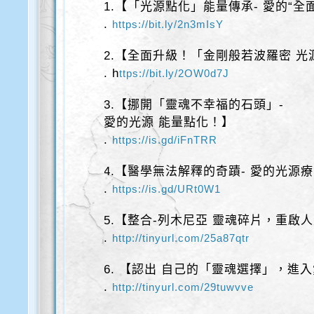
1.【「光源點化」能量傳承- 愛的“全
.
https://bit.ly/2n3mIsY
2.【全面升級！「金剛般若波羅密 光
. h
ttps://bit.ly/2OW0d7J
3.【挪開「靈魂不幸福的石頭」-
愛的光源 能量點化！】
.
https://is.gd/iFnTRR
4.【醫學無法解釋的奇蹟- 愛的光源
.
https://is.gd/URt0W1
5.【整合-列木尼亞 靈魂碎片，重啟
.
http://tinyurl.com/25a87qtr
6. 【認出 自己的「靈魂選擇」，進
.
http://tinyurl.com/29tuwvve