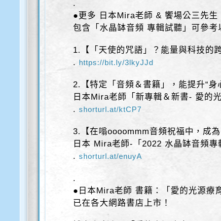
.
●更多 日本Mira老師 & 饗場公三先⽣
包含「水晶缽音頻 專輯試聽」可參考
1.【「天使的咒語」？能量與科技的
.
https://bit.ly/3lkyJJd
2.【特定「音頻＆書籍」，能提升“身
日本Mira老師「新專輯＆新書- 愛
.
shorturl.at/ktCP7
3.【在嗡oooommm音頻祝福中，成
日本 Mira老師-「2022 水晶缽音
.
shorturl.at/enuyA
.
●日本Mira老師 書籍：「愛的光源療
已在各大網路書店上市！