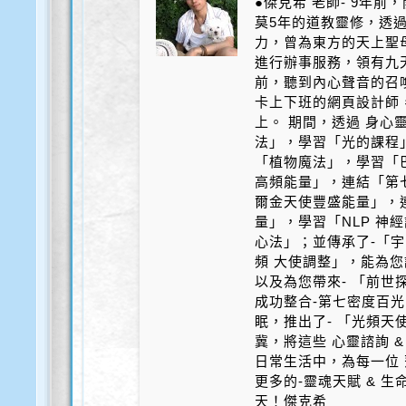
●傑克希 老師- 9年
莫5年的道教靈修，透
力，曾為東方的天上聖
進行辦事服務，領有九天
前，聽到內心聲音的召
卡上下班的網頁設計師
上。 期間，透過 身心
法」，學習「光的課程
「植物魔法」，學習「
高頻能量」，連結「第
爾金天使豐盛能量」，
量」，學習「NLP 神
心法」；並傳承了-「宇
頻 大使調整」，能為您
以及為您帶來- 「前世探
成功整合-第七密度百光 
眠，推出了- 「光頻天
冀，將這些 心靈諮詢 &
日常生活中，為每一位 
更多的-靈魂天賦 & 
天！傑克希