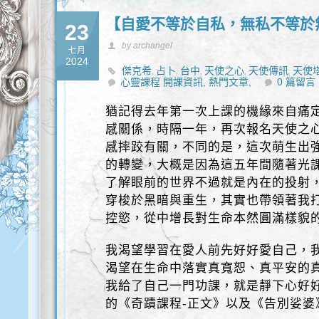
【自愛不等於自私，無私不等於
23
by archangel
七月
2024
傑克希
占卜
台中
天使之心
天使傳訊
天使
,
,
,
,
,
心靈課程 開課資訊,
豐盛
熱門文章,
0 篇留言
猶記得去年第一次上課的機緣來自痛
感關係，時隔一年，再次報名天使之
感摔跤有關，不同的是，這次萌生出
的轉變，大概是因為這五年間隨著光
了解眼前的世界不過就是內在的投射
穿梭於黑暗與重生，其實也帶領著我
控慾，從中增長對生命本然圓滿樣貌
我渴望學習在愛人前先好好愛自己，
渴望在生命中落實真寬恕、真平安的
我給了自己一門功課，就是靜下心好
的《奇蹟課程-正文》以及《告別娑婆