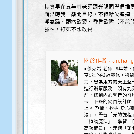
其實早在五年前老師跟光課同學們推
而當時我一翻開目錄，不但哈欠連連
浮氣躁、頭痛欲裂、昏昏欲睡（不誇
強～，打死不想改變
關於作者 - archang
●傑克希 老師- 9年
莫5年的道教靈修，透
力，曾為東方的天上聖
進行辦事服務，領有九天
前，聽到內心聲音的召
卡上下班的網頁設計師
上。 期間，透過 身心
法」，學習「光的課程
「植物魔法」，學習「
高頻能量」，連結「第