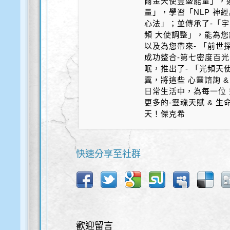
爾金天使豐盛能量」，
量」，學習「NLP 神
心法」；並傳承了-「宇
頻 大使調整」，能為您
以及為您帶來- 「前世探
成功整合-第七密度百光 
眠，推出了- 「光頻天
冀，將這些 心靈諮詢 &
日常生活中，為每一位 
更多的-靈魂天賦 & 
天！傑克希
快速分享至社群
歡迎留言