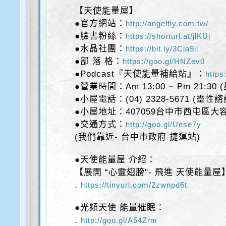
【天使能量屋】
●官方網站：
http://angelfly.com.tw/
●臉書粉絲：
https://shorturl.at/jlKUj
●水晶社團：
https://bit.ly/3Cla9ii
●部 落 格：
https://goo.gl/HNZev0
●Podcast『天使能量補給站』：
https
●營業時間：Am 13:00 ~ Pm 21:30
●小屋電話：(04) 2328-5671 (靈性
●小屋地址：407059台中市西屯區大容
●交通方式：
http://goo.gl/Uese7y
(我們靠近- 台中市政府 捷運站)
●天使能量屋 介紹：
【展開 “心靈翅膀"- 飛進 天使能量屋
.
https://tinyurl.com/2zwnpd6t
●光頻天使 能量催眠：
.
http://goo.gl/A54Zrm