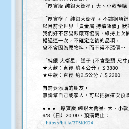
「厚實版 純銀大衛星」大、小款預購
「厚實墜子 純銀大衛星 + 不鏽鋼項
以目前全世界「貴金屬 持續漲價」狀
我們好不容易跟廠商協調，維持上次
錯過這一次，不確定之後的品項，
會不會因為原物料，而不得不漲價⋯
「純銀 大衛星」墜子 (不含墜頭 尺寸
★大款：直徑 約４公分 / ＄3880
★中款：直徑 約2.5公分 / ＄2280
有需要添購的朋友，
無論幫自己或家人，可以把握這次預
● ● ●「厚實版 純銀大衛星- 大、小
9/8（日）20:00，預購截止：
.
https://bit.ly/3T5KKD4