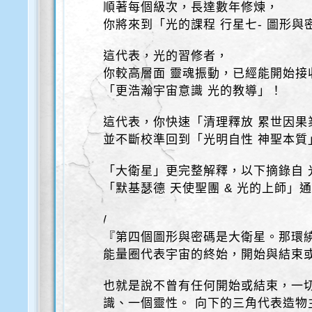
順著每個級次，長達數年修煉，
你將來到「光的課程 行星七- 圖形與
這代表，光的習修者，
你較高層面 靈魂振動，已經能開始接
「更浩瀚宇宙意識 光的教導」！
這代表，你快速「清理釋放 累世因果
並不斷校準回到「光明自性 神聖本質
「大衛星」更完整解釋，以下摘錄自 
「默基瑟德 天使聖團 & 光的上師」
/
『第四個圖形與密碼是大衛星。那環
能量圈代表宇宙的終始，開始與結束
也就是說不曾有任何開始或結束，一
識、一個靈性。 向下的三角代表造物