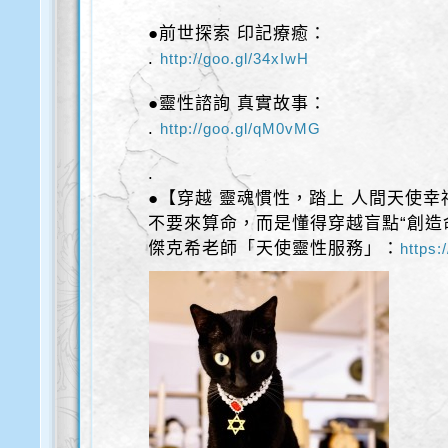
●前世探索 印記療癒：
.
http://goo.gl/34xIwH
●靈性諮詢 真實故事：
.
http://goo.gl/qM0vMG
.
●【穿越 靈魂慣性，踏上 人間天使幸
不要來算命，而是懂得穿越盲點“創造
傑克希老師「天使靈性服務」：
https: