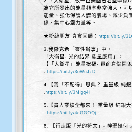
2.「大衛星」被一位美國著名靈學家Dr. 
為它所發出的能量頻率非常強大，可
能量、強化保護人體的氣場、減少負
係、集中心靈力量等。
★粉絲朋友 真實回饋：
https://bit.ly/3
3.我傑克希「靈性辦事」中，
「大衛星- 光的結界 能量應用」：
【「大衛星」能量祝福- 電商倉儲鬧
.
https://bit.ly/3oWuJzD
4.【我「不配得」恩典？ 重量級 純
.
https://bit.ly/3Migq4l
5.【貴人業績全都來！ 重量級 純銀
.
https://bit.ly/4cGGOQj
6. 【行走版「光的符文」- 神聖幾何