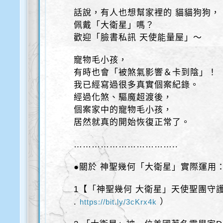
話說，有人也想幫家裡的 貓貓狗狗，
佩戴「大衛星」嗎？
歡迎「臉書私訊 天使能量屋」～
寵物毛小孩，
有時也會「被煞氣影響＆卡到陰」！
我已經寫過很多真實個案紀錄。
經過化煞、驅魔超渡後，
個案家中的寵物毛小孩，
居然就真的開始恢復正常了。
……………………………..
●關於 神聖幾何「大衛星」實際運用
1【「神聖幾何 大衛星」天使聖團守
.
）
https://bit.ly/3cKrx4k