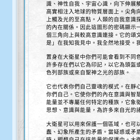
識、神性自我、宇宙心識，向下伸展
高實相注入地球的物質層面上。尖角
上觸及光的至高點。人類的自我意識
的內在關係。因此這圖形的密碼顯示
個三角向上與較高意識連接。它的頌
是」在我知我見中。我全然地接受。
置身在大衛星中你們可能會看到不同
許多存在們以它為印記，以它為頭盔
色列部族或來自聖神之光的部族。
它也代表你們自己靈魂的模式。在靜
你們自己。它使你們的內在意識與智
能量並不專屬任何特定的種族，它象
思想、意識與能量，為許多來自光的
大衛星可以用來保護一個區域，也可
蠢、幻象所產生的矛盾。當疑惑或矛
時，觀想自己在這能量的保護中。大