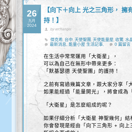
【向下＋向上 光之三角形， 擁
26
持！】
九月
2024
by archangel
傑克希
台中
天使聖團
天使能量屋
收驚
水
,
,
,
,
,
最新消息,
身心靈
能量小屋 生活記事,
0 篇留言
在生活中常常運用「大衛星」，
可以為自己在無形中帶來更多：
「默基瑟德 天使聖團」的護持！
之前有寫過幾篇文章，跟大家分享「
如果能經過「能量開光」，將會成為
「大衛星」是怎麼組成的呢？
如果仔細分析「大衛星 神聖幾何」結
你會發現是經由「向下三角形 + 向上