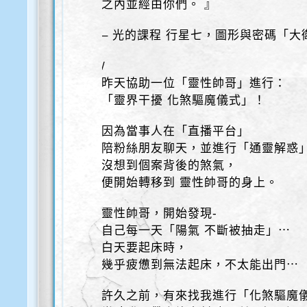
之內並經由你們。 』
– 光的課程 行星七，圖形與密碼「大
/
昨天協助一位「靈性帥哥」進行：
「靈界干擾 化煞驅魔儀式」！
因為當事人在「直播平台」
陪粉絲朋友聊天，並進行「通靈解惑
沒想到個案背後的煞氣，
便開始轉移到 靈性帥哥的身上。
靈性帥哥，開始發現-
自己每一天「陽氣 不斷被抽走」⋯
白天要起床時，
幾乎疲憊到無法起床，不太能出門⋯
許久之前，有來找我進行「化煞驅魔