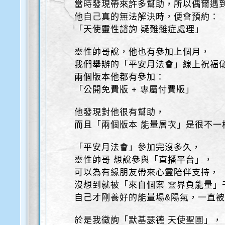
當時發現帶來許多幫助，所以偶爾遇
他自己真的無法解決時，便會預約：
「天使靈性諮詢 疑難雜症處理」
靈性帥哥說，他也有參加上個月，
我們舉辦的「平安月法會」線上祝福
兩個版本他都有參加：
「公開免費版 + 專屬付費版」
他發現對他很有幫助，
而且「兩個版本 能量層次」是很不一
「平安月法會」參加完沒多久，
靈性帥哥 想說參與「直播平台」，
可以為有緣朋友帶來心靈陪伴支持，
沒想到就被「來自個案 靈界負能量」
自己才剛養好的能量場&陽氣，一直
於是我徵詢「默基瑟德 天使聖團」，