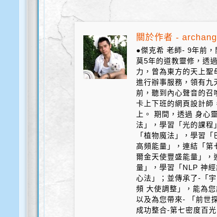
關於作者 - archang
●傑克希 老師- 9年
莫5年的道教靈修，透
力，曾為東方的天上聖
進行辦事服務，領有九天
前，聽到內心聲音的召
卡上下班的網頁設計師
上。 期間，透過 身心
法」，學習「光的課程
「植物魔法」，學習「
高頻能量」，連結「第
爾金天使豐盛能量」，
量」，學習「NLP 神
心法」；並傳承了-「宇
頻 大使調整」，能為您
以及為您帶來- 「前世探
成功整合-第七密度百光 