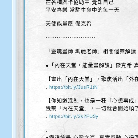
在各種牌卡協助中 覺知自己
平安喜樂 常駐生命中的每一天
天使能量屋 傑克希
⋯⋯⋯⋯⋯⋯⋯⋯⋯
「靈魂畫師 瑪麗老師」相關個案解讀
●「內在天堂，能量畫解讀」傑克希 
【畫出「內在天堂」，聚焦活出「外
.
https://bit.ly/3usR1tN
【你知道混亂，也是一種「心想事成
覺察「內在天堂」，一切就會開始順
.
https://bit.ly/3s2FU9y
.
●靈魂繪畫 心靈之海- 真實感動 心得