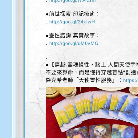
.
http://goo.gl/A54Zrm
●前世探索 印記療癒：
.
http://goo.gl/34xIwH
●靈性諮詢 真實故事：
.
http://goo.gl/qM0vMG
.
●【穿越 靈魂慣性，踏上 人間天使幸
不要來算命，而是懂得穿越盲點“創造
傑克希老師「天使靈性服務」：
https: