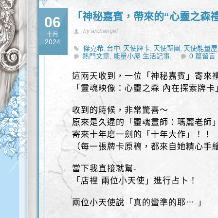
「神秘嘉賓，帶來的“心靈之森禮
06
by archangel
十月
2024
傑克希
台中
天使牌卡
天使聖團
天使能量屋
,
,
,
,
熱門文章,
能量小屋 生活記事,
0 篇留言
這兩天收到，一位「神秘嘉賓」寄來
「靈魂映像：心靈之森 內在探索牌卡
收到的時候，非常驚喜～
原來是久違的「靈魂畫師：瑪麗老師
寄來十年磨一劍的「十年大作」！！
（每一張牌卡原稿，都來自她精心手
當下我直接就幫-
「店裡 兩位小天使」進行占卜！
兩位小天使說「真的蠻準的耶⋯ 」