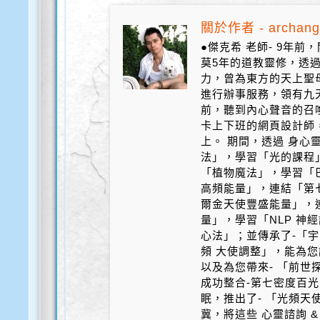
關於作者 - archang
●傑克希 老師- 9年
莫5年的道教靈修，透
力，曾為東方的天上聖
進行辦事服務，領有九天
前，聽到內心聲音的召
卡上下班的網頁設計師
上。 期間，透過 身心
法」，學習「光的課程
「植物魔法」，學習「
高頻能量」，連結「第
爾金天使豐盛能量」，
量」，學習「NLP 神
心法」；並傳承了-「宇
頻 大使調整」，能為您
以及為您帶來- 「前世探
成功整合-第七密度百光 
眠，推出了- 「光頻天
冀，將這些 心靈諮詢 &