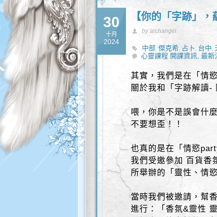
【你的「字跡」，
30
by archangel
十月
2024
中部
傑克希
占卜
台中
,
,
,
,
心靈課程 開課資訊,
最新
其實，我們是在「情慾p
關於我和「字跡解讀-
喂，你是不是誤會什
不要想歪！！
也真的是在「情慾par
我們受邀參加 百貨香氛精品
所舉辦的「靈性、情
當時我們被邀請，幫香
進行：「香氛&靈性 