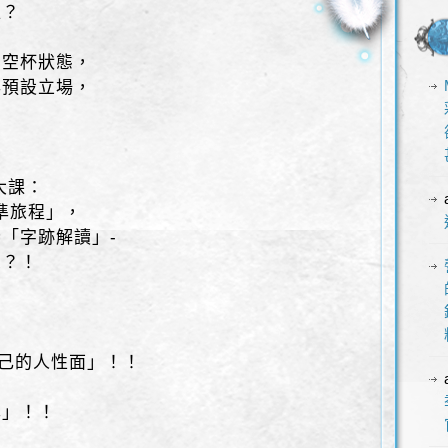
貶？
，
」空杯狀態，
與預設立場，
？
大課：
校準旅程」，
「字跡解讀」-
思？！
，
，
自己的人性面」！！
準」！！