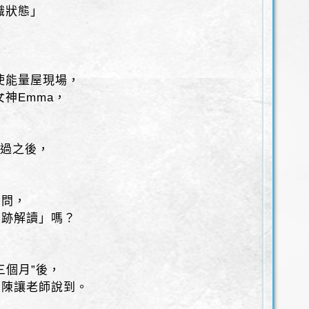
識狀態」
使能量屋現場，
神Emma，
！
受過之後，
！
詢問，
字跡解讀」嗎？
三個月”後，
」陳讓老師說到。