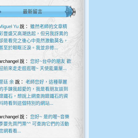
最新留言
Miguel Yu
說：
雖然老師的文章精
彩豐盛又高潮迭起，但另我訝異的
卻是看完之後心中竟然激動莫名，
甚至於眼眶泛淚。我並非修...
archangel
說：
您好~台中的朋友 歡
迎前來走走逛逛喔~ 天使能量屋...
謦廷 余
說：
老師您好，這種華麗
的手鍊我超愛的，我是看朋友談到
鎳鐵石，想說上網查詢鎳鐵石的資
料時看到這個特別的網站...
archangel
說：
您好~ 是的喔~音樂
季要先買門票^^ 可查詢它們的活動
官網看看...