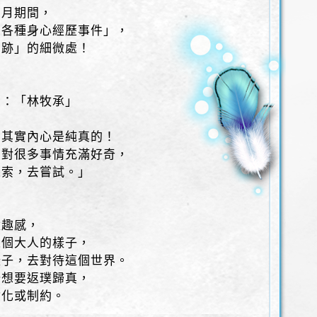
個月期間，
，各種身心經歷事件」，
字跡」的細微處！
」：「林牧承」
，其實內心是純真的！
，對很多事情充滿好奇，
探索，去嘗試。」
童趣感，
像個大人的樣子，
樣子，去對待這個世界。
始想要返璞歸真，
會化或制約。