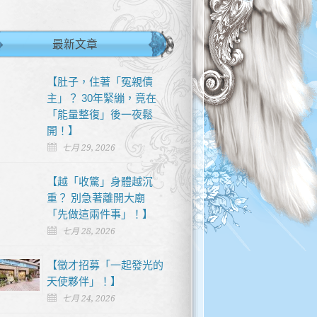
最新文章
【肚子，住著「冤親債
主」？ 30年緊繃，竟在
「能量整復」後一夜鬆
開！】
七月 29, 2026
【越「收驚」身體越沉
重？ 別急著離開大廟
「先做這兩件事」！】
七月 28, 2026
【徵才招募「一起發光的
天使夥伴」！】
七月 24, 2026