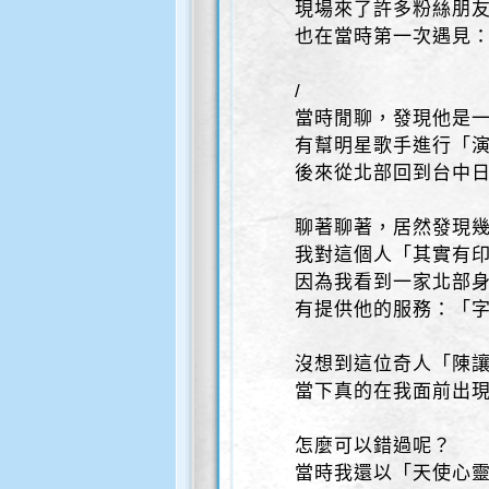
現場來了許多粉絲朋
也在當時第一次遇見
/
當時閒聊，發現他是
有幫明星歌手進行「演
後來從北部回到台中
聊著聊著，居然發現
我對這個人「其實有
因為我看到一家北部
有提供他的服務：「
沒想到這位奇人「陳
當下真的在我面前出
怎麼可以錯過呢？
當時我還以「天使心