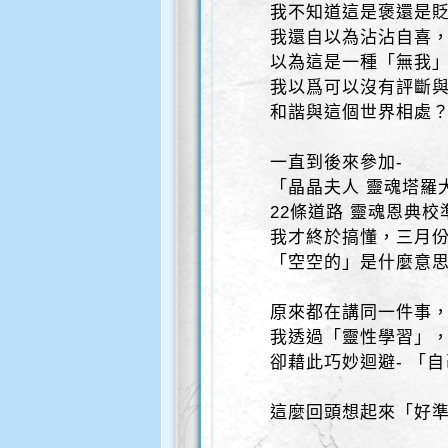
我不知道這是褒還是
我還自以為沾沾自喜
以為這是一種「無我
我以爲可以沒有評斷
和諧與這個世界相處
一直到後來參加-
「晶晶夫人 靈魂塔羅
22條道路 靈魂恩典
我才終於搞懂，三月份
「空空的」是什麼意
原來都在講同一件事
我透過「靈性學習」
卻藉此巧妙迴避- 「
這麼回頭想起來「好