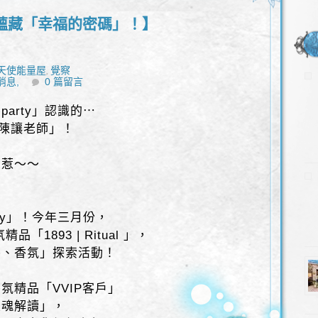
蘊藏「幸福的密碼」！】
天使能量屋
覺察
,
消息,
0 篇留言
arty」認識的⋯
 陳讓老師」！
麼惹～～
ty」！今年三月份，
「1893 | Ritual 」，
慾、香氛」探索活動！
氛精品「VVIP客戶」
靈魂解讀」，