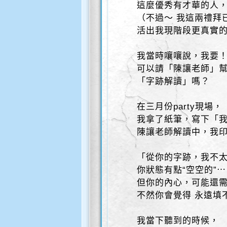
這麼優秀有才華的人
（不過～ 我這兩禮拜
活出我現階段更真實
我當時嚷嚷說，我要
可以請「陳讓老師」
「字跡解讀」嗎？
在三月份party現場，
我拿了紙筆，寫下「
陳讓老師解讀中，我
「從你的字跡，我不
你狀態有點“空空的”
但你的內心，可能還
不然你會覺得 永遠填
我當下聽到的時候，