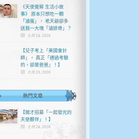
《天使覺察 生活小故
事》 原本只想吃一顆
「滷蛋」， 老天爺卻多
送我一大塊「滷排骨」？
七月 24, 2026
【兒子考上「美國會計
師」， 真正「通過考驗
的，卻是爸爸」！】
七月 23, 2026
熱門文章
【徵才招募「一起發光的
天使夥伴」！】
七月 24, 2026