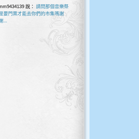
mm9434139
說：
請問那個音樂祭
是要門票才能去你們的市集嗎謝
謝...