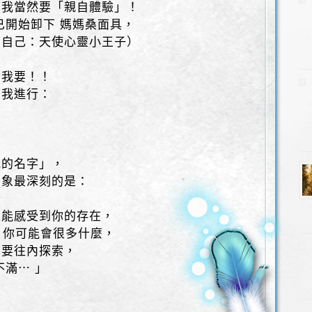
，我當然要「親自體驗」！
已開始卸下 媽媽桑面具，
的自己：天使心靈小王子）
！我要！！
幫我進行：
我的名字」，
印象最深刻的是：
太能感受到你的存在，
⋯ 你可能會很多什麼，
需要往內探索，
不滿⋯ 」