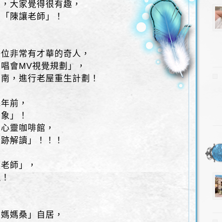
友，大家覺得很有趣，
：「陳讓老師」！
一位非常有才華的奇人，
唱會MV視覺規劃」，
日南，進行老屋重生計劃！
幾年前，
印象」！
身心靈咖啡館，
字跡解讀」！！！
讓老師」，
現！
靈媽媽桑」自居，