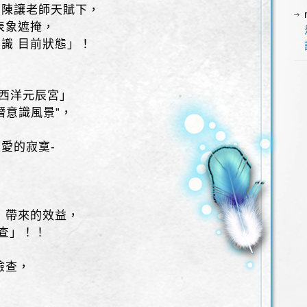
在陳讓老師天賦下，
表象遮掩，
識 目前狀態」！
在西洋元辰宮」
潛意識風景”，
愛的寂寞-
！
」帶來的效益，
查」！！
檢查，