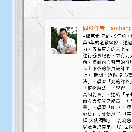
關於作者 - archang
●傑克希 老師- 9年
莫5年的道教靈修，透
力，曾為東方的天上聖
進行辦事服務，領有九天
前，聽到內心聲音的召
卡上下班的網頁設計師
上。 期間，透過 身心
法」，學習「光的課程
「植物魔法」，學習「
高頻能量」，連結「第
爾金天使豐盛能量」，
量」，學習「NLP 神
心法」；並傳承了-「宇
頻 大使調整」，能為您
以及為您帶來- 「前世探