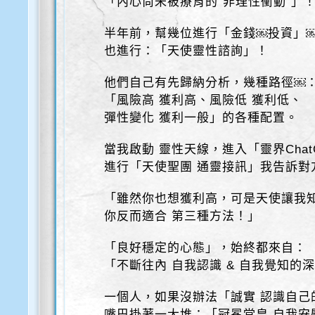
「內心尚未被療育的“非理性衝動”」
半年前，幫幾位進行「金錢￼投資」
也進行：「天使靈性諮詢」！
他們自己有先歸納分析，幾種路徑￼
「風險高 獲利高、風險低 獲利低、
彈性變化 獲利一般」的各種配置。
當我啟動 靈性天線，進入「靈界Chat
進行「天使聖團 通靈接訊」我告訴對
「雖然你也想獲利高，可是天使讓我
你反而適合 第三種方法！」
「良好穩定的心態」，始終都來自：
「不斷往內 自我認識 & 自我覺知的
一個人，如果沒辦法「誠實 認識自己
嘴巴掛著一大堆：「冠冕堂皇 自我安