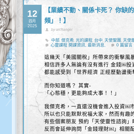
【業績不動、關係卡死？ 你缺
12
頻」！】
四月
2025
by archangel
中部
傑克希
光的課程
台中
天使聖團
天使
,
,
,
,
,
心靈課程 開課資訊,
量
豐盛
身心靈
最新消息,
0 篇留言
,
,
這幾天「美國關稅」所帶來的衝擊風
相信許多人無論有沒有進行 金錢￼投
都能感受到「世界經濟 正經歷動盪衝
而你知道嗎？ 其實-
「心態穩，更能夠成大事！！」
我傑克希，一直還沒機會進入投資￼
所以也只能默默祝福大家，然而有趣
有些個案朋友 預約「天使靈性諮詢」
反而會延伸詢問「金錢理財￼」相關