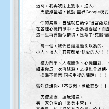
這時，我再次閉上雙眼，進入-
「天使能量場，啟動 靈界Google模
「你的累世，曾經就在類似“後宮甄嬛
在各種心機鬥爭中，因為被委屈，而
這一生再有類似情境，是為了“克服”
「每一個，我們曾經遇過＆以為的-
小人、壞人，其實都是“缺愛的人”！
「權力鬥爭、人際關係、心機面對」
如果你這一次再逃避，之後也會遇到-
「換湯不換藥 同樣重複的課題」！！
強烈建議你-「不要閃，勇敢面對！！
「天使聖團」讓我知道，
另一家分店的「醫美主管」，