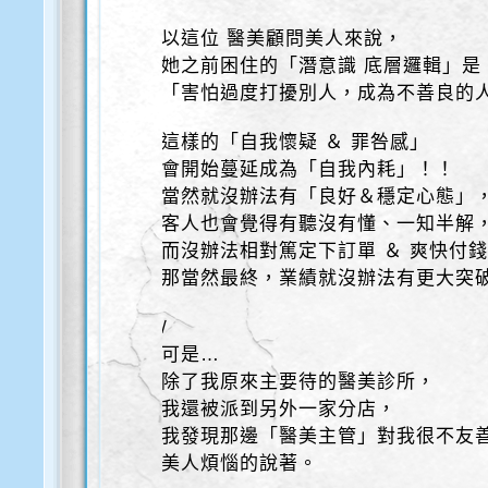
以這位 醫美顧問美人來說，
她之前困住的「潛意識 底層邏輯」是
「害怕過度打擾別人，成為不善良的
這樣的「自我懷疑 ＆ 罪咎感」
會開始蔓延成為「自我內耗」！！
當然就沒辦法有「良好＆穩定心態」
客人也會覺得有聽沒有懂、一知半解
而沒辦法相對篤定下訂單 ＆ 爽快付
那當然最終，業績就沒辦法有更大突
/
可是…
除了我原來主要待的醫美診所，
我還被派到另外一家分店，
我發現那邊「醫美主管」對我很不友
美人煩惱的說著。