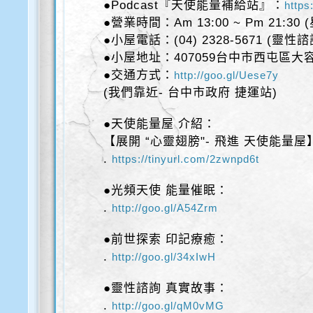
●Podcast『天使能量補給站』：
https
●營業時間：Am 13:00 ~ Pm 21:30
●小屋電話：(04) 2328-5671 (靈性
●小屋地址：407059台中市西屯區大容
●交通方式：
http://goo.gl/Uese7y
(我們靠近- 台中市政府 捷運站)
●天使能量屋 介紹：
【展開 “心靈翅膀"- 飛進 天使能量屋
.
https://tinyurl.com/2zwnpd6t
●光頻天使 能量催眠：
.
http://goo.gl/A54Zrm
●前世探索 印記療癒：
.
http://goo.gl/34xIwH
●靈性諮詢 真實故事：
.
http://goo.gl/qM0vMG