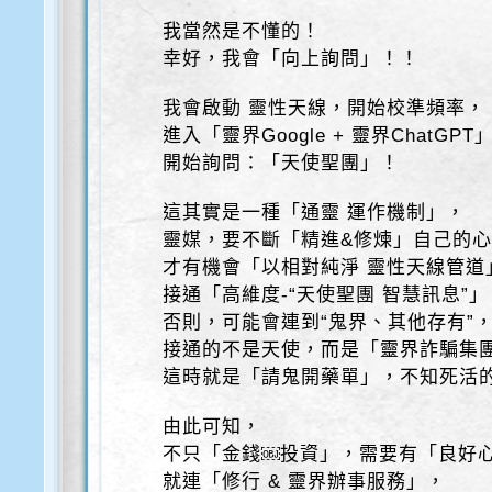
我當然是不懂的！
幸好，我會「向上詢問」！！
我會啟動 靈性天線，開始校準頻率，
進入「靈界Google + 靈界ChatGP
開始詢問：「天使聖團」！
這其實是一種「通靈 運作機制」，
靈媒，要不斷「精進&修煉」自己的
才有機會「以相對純淨 靈性天線管道
接通「高維度-“天使聖團 智慧訊息”」
否則，可能會連到“鬼界、其他存有”
接通的不是天使，而是「靈界詐騙集
這時就是「請鬼開藥單」，不知死活
由此可知，
不只「金錢￼投資」，需要有「良好
就連「修行 & 靈界辦事服務」，