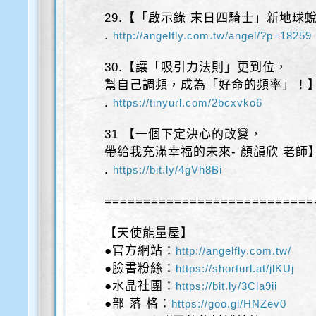
29.【「啟示錄 末日四騎士」新地球
.
http://angelfly.com.tw/angel/?p=18259
30.【讓「吸引力法則」更到位，
幫自己調頻，成為「好命的頻率」！
.
https://tinyurl.com/2bcxvko6
31 【一個下定決心的改變，
帶給我充滿幸福的未來- 顏韻欣 老師
.
https://bit.ly/4gVh8Bi
===========================
【天使能量屋】
●官方網站：
http://angelfly.com.tw/
●臉書粉絲：
https://shorturl.at/jlKUj
●水晶社團：
https://bit.ly/3Cla9ii
●部 落 格：
https://goo.gl/HNZev0