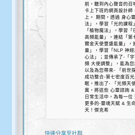
前，聽到內心聲音的召
卡上下班的網頁設計師
上。 期間，透過 身心
法」，學習「光的課程
「植物魔法」，學習「
高頻能量」，連結「第
爾金天使豐盛能量」，
量」，學習「NLP 神
心法」；並傳承了-「宇
頻 大使調整」，能為您
以及為您帶來- 「前世探
成功整合-第七密度百光 
眠，推出了- 「光頻天
冀，將這些 心靈諮詢 &
日常生活中，為每一位 
更多的-靈魂天賦 & 
天！傑克希
快速分享至社群