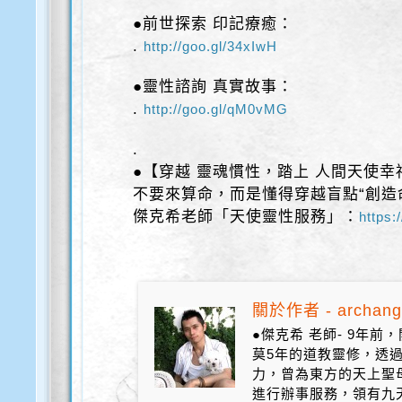
●前世探索 印記療癒：
.
http://goo.gl/34xIwH
●靈性諮詢 真實故事：
.
http://goo.gl/qM0vMG
.
●【穿越 靈魂慣性，踏上 人間天使幸
不要來算命，而是懂得穿越盲點“創造
傑克希老師「天使靈性服務」：
https:
關於作者 - archang
●傑克希 老師- 9年
莫5年的道教靈修，透
力，曾為東方的天上聖
進行辦事服務，領有九天