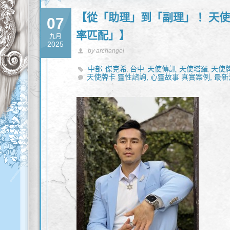
【從「助理」到「副理」！ 天
07
率匹配」】
九月
2025
by archangel
中部
傑克希
台中
天使傳訊
天使塔羅
天使
,
,
,
,
,
天使牌卡 靈性諮詢,
心靈
靈性諮詢
心靈故事 真實案例,
最新
,