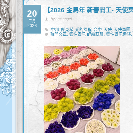
【2026 金馬年 新春開工- 天
20
by archangel
三月
2026
中部
傑克希
光的課程
台中
天使
天使聖團
,
,
,
,
,
,
熱門文章,
何
能量
身心靈
靈性資訊 輕鬆聊聊,
靈性資訊趣談,
,
,