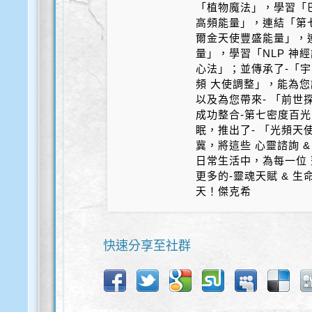
「植物魔法」，學習「
高頻能量」，連結「第
爾金天使豐盛能量」，
量」，學習「NLP 神
心法」；並傳承了-「宇
頻 大使調整」，能為您
以及為您帶來- 「前世探
成功整合-第七密度百光 
眠，推出了- 「光頻天
冀，將這些 心靈諮詢 &
日常生活中，為每一位 
更多的-靈魂天賦 & 
天！傑克希
快速分享至社群