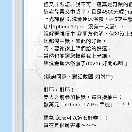
但又非跟您非說不可，這真是奇蹟的
這次發票又中獎了，且是4500元喔(hah
上光課後 跟洗金運沐浴露，連5次中
加中Iphone17pro ,沒有一次漏中，
說解冤親債主 我朋友也解，但她沒上
她都沒中獎，如此的好運，
我，要謝謝上師們給的好運，
當然也謝謝您推薦我上光課，
與洗金運沐浴露了(love) 好開心啊 』
(徵詢同意，對話截圖 如附件)
對耶，對耶！！
美人之前參加抽獎，還直接抽中：
數萬元「iPhone 17 Pro手機」！！！
運氣 怎麼可以這麼好啦！！
實在是很厲害耶～～～