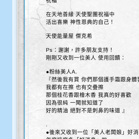
祝福
在天地善緣 天使聖團祝福中
活出喜樂 神性恩典的自己！
天使能量屋 傑克希
Ps：謝謝，許多朋友支持！
剛剛又收到一位美人 使用回饋：
●粉絲美人A.
『然後我有買 你們那個護手霜跟身體
我都有在擦 也有交疊擦
那個桂花香跟檜木香 我真的好喜歡
因為很純 一聞就知道了
好的精油 絕對不是刺鼻的味道 』
.
●後來又收到一位「美人老闆娘」好