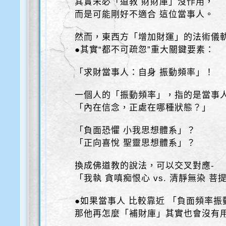
其實未必「道教 財財庫」沒作用，
而是可能剛好不適合 這位當事人。
然而，東西方「增加財運」的法術儀
●其實“都不可疏忽”重大關鍵要素：
「求財當事人：自身 振動頻率」！
一個人的「振動頻率」，指的是當事
「內在信念，正處在哪種狀態？」
「負面恐懼 小我思想體系」？
「正向喜悅 聖靈思想體系」？
換成佛道教的說法，可以交叉對應-
「我執 貪嗔痴恨心 vs. 清靜無染 菩
●如果當事人 比較靠近 「負面頻率振
那他再怎麼「補財庫」其實也會沒有