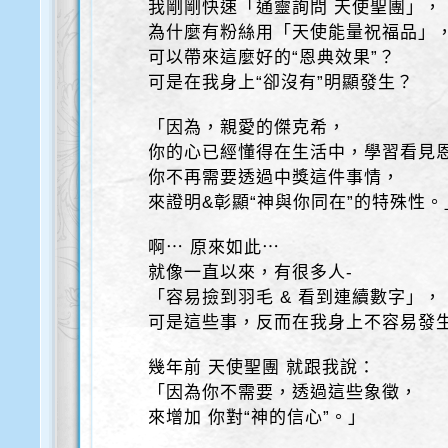
我剛剛快速「通靈詢問 天使聖團」，
為什麼有粉絲用「天使能量祝福品」
可以帶來這麼好的“恩典效果”？
可是在我身上“卻沒有”明顯發生？
「因為，親愛的傑克希，
你的心已經懂得在生活中，學習看見
你不再需要透過中獎這件事情，
來證明&彰顯“神與你同在”的特殊性。
啊⋯ 原來如此⋯
就像一直以來，有很多人-
「容易撿到羽毛 & 看到連續數字」，
可是這些事，反而在我身上不容易發
幾年前 天使聖團 就跟我說：
「因為你不需要，透過這些象徵，
來增加 你對“神的信心”。」