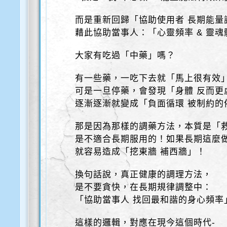
而是重新回歸「協助使用者 長期能量
藉此協助當事人：「心靈頻率 & 靈魂
大家有吃過「中藥」嗎？
有一些藥，一吃下去就「馬上很有效
可是一旦停藥，會發現「身體 反而更
逐漸逐漸就變成「負面循環 被制約的
那是因為那樣的調藥方法，本質是「
是不適合長期服用的！如果長期這麼
就容易造成「挖東牆 補西牆」！
換句話說，真正健康的調理方法，
是不要貪快，在長期規律調整中：
「協助當事人 找回最和諧的身心頻率
這樣的邏輯，對應在現今這個時代-