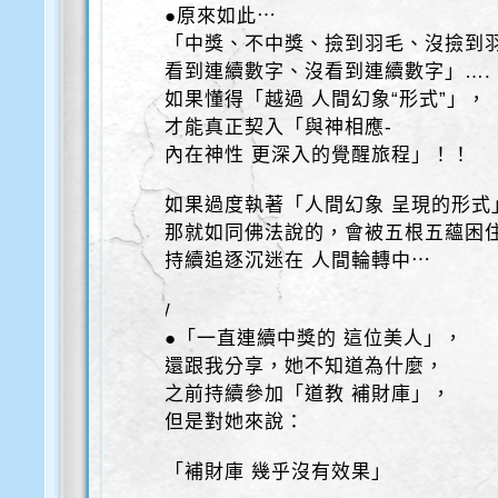
●原來如此⋯
「中獎、不中獎、撿到羽毛、沒撿到
看到連續數字、沒看到連續數字」….
如果懂得「越過 人間幻象“形式”」，
才能真正契入「與神相應-
內在神性 更深入的覺醒旅程」！！
如果過度執著「人間幻象 呈現的形式
那就如同佛法說的，會被五根五蘊困
持續追逐沉迷在 人間輪轉中⋯
/
●「一直連續中獎的 這位美人」，
還跟我分享，她不知道為什麼，
之前持續參加「道教 補財庫」，
但是對她來說：
「補財庫 幾乎沒有效果」