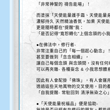
「非常神聖的 禱告能場」！
而塗抹「天使能量護手霜、天使能量
濃郁持久 天然精油香氛，加乘 天使
更是隨時都在“提醒”我：
「是否記得“寬恕轉化”上個念頭的小
●在佛法中，修行者-
非常注重自己的「每一個起心動念」
甚至要做到「念念相續」，
讓自己每個念頭 與念頭間，沒有任何
可以再夾雜- 各種妄念 & 小我思想體
因此有人會配掛「佛珠」，有人會運
透過這些天地萬物的交叉使用，目的
「自我提醒- 常駐回到 清淨無染之心
●「天使能量祝福品」便是協助-
無論是否已經有在修行的朋友，都能