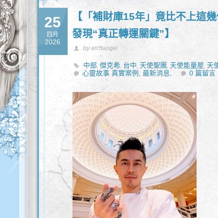
【「補財庫15年」竟比不上這幾
25
發現“真正轉運關鍵”】
四月
2026
by archangel
中部
傑克希
台中
天使聖團
天使能量屋
天
,
,
,
,
,
心靈故事 真實案例,
靈性諮詢
最新消息,
0 篇留言