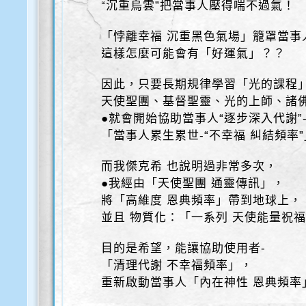
“沉重烏雲”把當事人壓得喘不過氣！
「悖離幸福 沉重黑色氣場」籠罩當事
這樣怎麼可能會有「好運氣」？？
因此，只要長期規律學習「光的課程
天使聖團、基督聖靈、光的上師、諸
●就會開始協助當事人“逐步深入代謝”
「當事人累生累世-“不幸福 糾結頻率
而我傑克希 也說明過非常多次，
●我經由「天使聖團 通靈傳訊」，
將「高維度 恩典頻率」帶到地球上，
並且 物質化：「一系列 天使能量祝
目的是希望，能讓協助使用者-
「清理代謝 不幸福頻率」，
重新啟動當事人「內在神性 恩典頻率