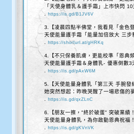
「天使身體乳＆護手霜」上市快閃 1
.
https://is.gd/B1JV6V
3.【凌晨四點半佛堂，我看見「金色
天使能量護手霜「能量加倍放大 三步
.
https://shorturl.at/gHRKq
4.【不只保養肌膚，更能校準「恩典
天使能量護手霜＆身體乳- 優惠倒數3
.
https://is.gd/pAxW6M
5.【天使能量身體乳「第三天 手腕發
她突然想起：昨晚哭醒了一場悲傷的
.
https://is.gd/qxZLnC
6.【朋友一擦，”終於破蛋” 突破業績
天使能量身體乳，為你啟動恩典祝福
.
https://is.gd/gKVnVK