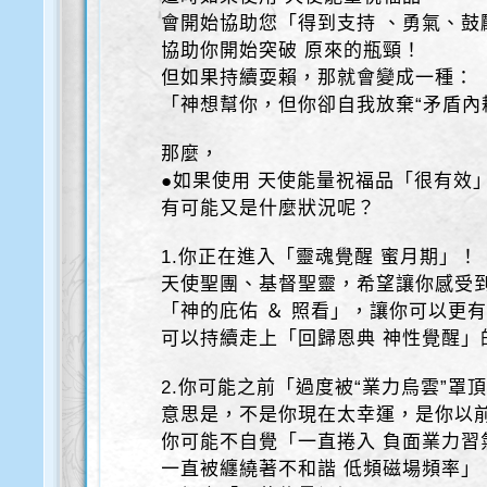
會開始協助您「得到支持 、勇氣、鼓
協助你開始突破 原來的瓶頸！
但如果持續耍賴，那就會變成一種：
「神想幫你，但你卻自我放棄“矛盾內
那麼，
●如果使用 天使能量祝福品「很有效
有可能又是什麼狀況呢？
1.你正在進入「靈魂覺醒 蜜月期」！
天使聖團、基督聖靈，希望讓你感受到
「神的庇佑 ＆ 照看」，讓你可以更
可以持續走上「回歸恩典 神性覺醒」
2.你可能之前「過度被“業力烏雲”罩
意思是，不是你現在太幸運，是你以
你可能不自覺「一直捲入 負面業力習氣
一直被纏繞著不和諧 低頻磁場頻率」