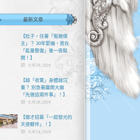
最新文章
【肚子，住著「冤親債
主」？ 30年緊繃，竟在
「能量整復」後一夜鬆
開！】
七月 29, 2026
【越「收驚」身體越沉
重？ 別急著離開大廟
「先做這兩件事」！】
七月 28, 2026
【徵才招募「一起發光的
天使夥伴」！】
七月 24, 2026