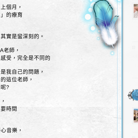
在上個月，
缽」的療育
，其實是蠻深刻的。
RA老師，
跟感受，完全是不同的
分是我自己的問題，
育的這位老師，
呢?
缽，
需要時間
靜心音樂，