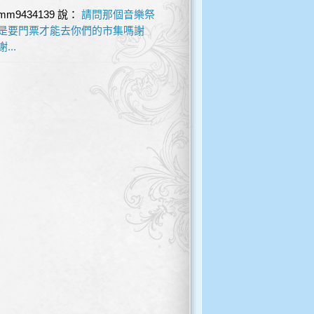
mm9434139
說：
請問那個音樂祭
是要門票才能去你們的市集嗎謝
謝...