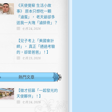
《天使覺察 生活小故
事》 原本只想吃一顆
「滷蛋」， 老天爺卻多
送我一大塊「滷排骨」？
七月 24, 2026
【兒子考上「美國會計
師」， 真正「通過考驗
的，卻是爸爸」！】
七月 23, 2026
熱門文章
【徵才招募「一起發光的
天使夥伴」！】
七月 24, 2026