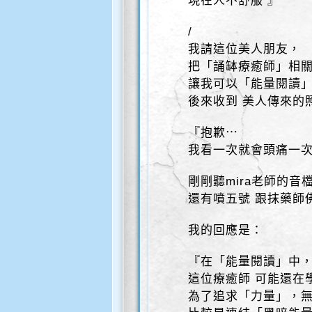
現在人不舒服 』
/
我請這位美人朋友，
把「誦缽療癒師」相關
讓我可以「能量閱讀
後來收到 美人傳來的照
『抱歉⋯
我看一次就會頭痛一次
剛剛聽mira老師的音
還有噴五號 跟抹藥師
我的回應是：
『在「能量閱讀」中
這位療癒師 可能還在
為了追求「力量」，