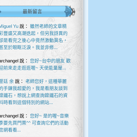
最新留言
Miguel Yu
說：
雖然老師的文章精
彩豐盛又高潮迭起，但另我訝異的
卻是看完之後心中竟然激動莫名，
甚至於眼眶泛淚。我並非修...
archangel
說：
您好~台中的朋友 歡
迎前來走走逛逛喔~ 天使能量屋...
謦廷 余
說：
老師您好，這種華麗
的手鍊我超愛的，我是看朋友談到
鎳鐵石，想說上網查詢鎳鐵石的資
料時看到這個特別的網站...
archangel
說：
您好~ 是的喔~音樂
季要先買門票^^ 可查詢它們的活動
官網看看...