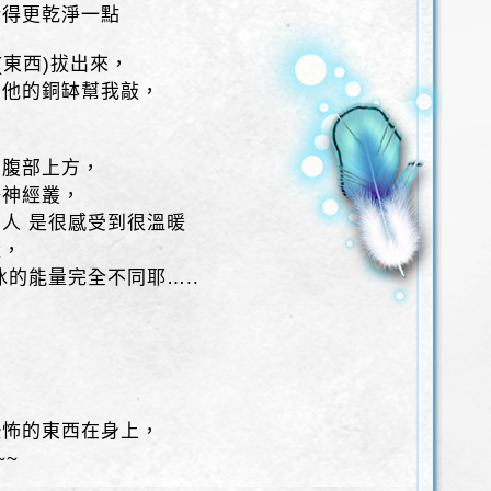
清得更乾淨一點
(東西)拔出來，
用他的銅缽幫我敲，
的腹部上方，
陽神經叢，
人 是很感受到很溫暖
量，
冰的能量完全不同耶…..
恐怖的東西在身上，
~~