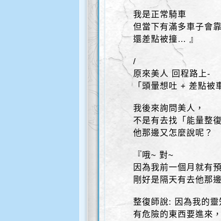
我是正常騎車
但當下有滿多車子會
還差點被撞… 』
/
原來美人 回程路上-
「頭暈想吐 + 差點被
我後來詢問美人，
不是有去找「能量整
他那邊又怎麼說呢？
『哦~ 對~
因為我前一個月就有
剛好是隔天有去他那
整復師說: 因為我的
有危險的東西要進來