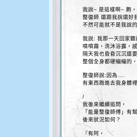
我說~ 是這樣啊~ 齁
整復師 還跟我說還好
不然可能就不是我說的
我說: 我那一天回家
噴噴霧，洗沐浴露，
隔天我也昏昏沉沉還
整個全身都硬繃繃的
整復師說:因為….
有東西跑進去我身體裡
/
我後來繼續追問，
「能量整復師傅」有
後來狀況如何？
『有阿，