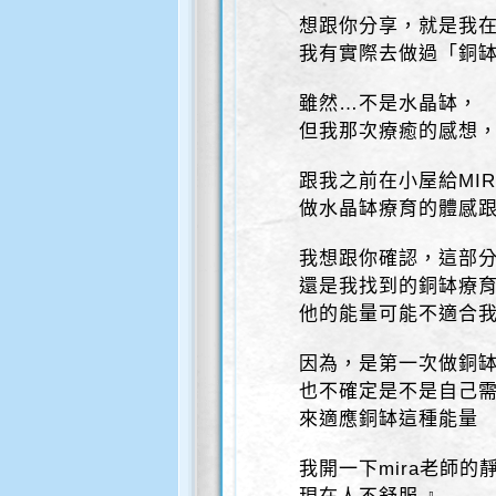
想跟你分享，就是我
我有實際去做過「銅
雖然…不是水晶缽，
但我那次療癒的感想
跟我之前在小屋給MI
做水晶缽療育的體感
我想跟你確認，這部
還是我找到的銅缽療
他的能量可能不適合我
因為，是第一次做銅
也不確定是不是自己
來適應銅缽這種能量
我開一下mira老師的