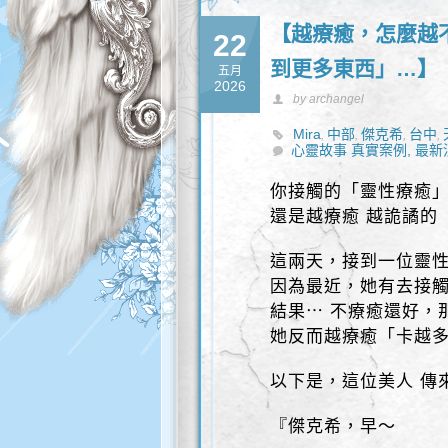
【越療癒，怎麼越
22
到更多東西」…】
五月
2026
by archangel
Mira
中部
傑克希
台中
,
,
,
,
心靈故事 真實案例,
最新
你接觸的「靈性療癒
還是越療癒 越詭譎的
這兩天，接到一位靈
因為最近，她有去接
結果⋯ 不療癒還好，
她反而越療癒「卡越多
以下是，這位美人 傳
『傑克希，早～