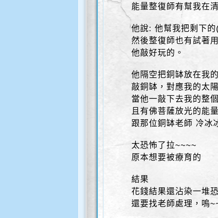
能量整復師有幫我在
他說: 他幫我把剩下的
然後整復師也有試著
他敲好玩的。
他隔空把銅缽放在我
敲銅缽，對應我的太
當他一敲下去我的整個
且有佛菩薩放光的能
跟那位銅缽老師 冷冰
太恐怖了拉~~~~
原本想要被療育的
結果
花錢結果還沾染一堆
還要找老師處理，嗚~