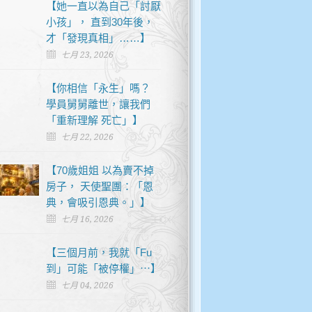
【她一直以為自己「討厭
小孩」， 直到30年後，
才「發現真相」……】
七月 23, 2026
【你相信「永生」嗎？
學員舅舅離世，讓我們
「重新理解 死亡」】
七月 22, 2026
【70歲姐姐 以為賣不掉
房子， 天使聖團：「恩
典，會吸引恩典。」】
七月 16, 2026
【三個月前，我就「Fu
到」可能「被停權」⋯】
七月 04, 2026