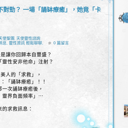
不對勁？ 一場「誦缽療癒」，她竟「卡
天使聖團
天使靈性諮詢
,
消息,
靈性資訊 輕鬆聊聊,
0 篇留言
」是讓你回歸本自豐盛？
「靈性安非他命」注射？
性美人的「求救」，
觸：「誦缽療癒」！！
那一次誦缽療癒後，
 靈界負面頻率」⋯
來的求救訊息：