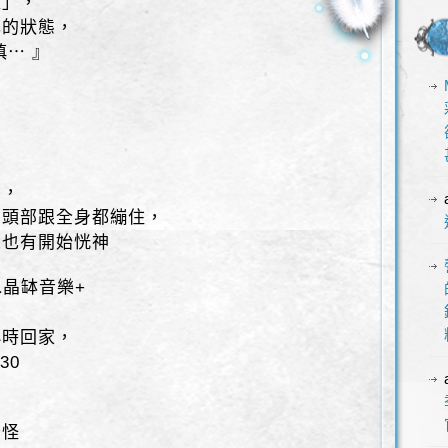
量」，
己的狀態，
慎⋯ 』
開，
，頭部跟全身都繃住，
人也有開始恍神
水晶缽音樂+
小時回家，
30
⋯
奇怪