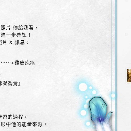
照片 傳給我看，
」進一步確認！
片 & 訊息：
⋯⋯+雞皮疙瘩
檔
佛凝香膏』
，
學習的過程，
無形中他的能量來源，