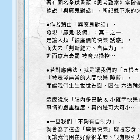
著有聞名全球書籍《思考致富》拿破
據說「與魔鬼對話」，所記錄下來的
●作者藉由「與魔鬼對話」，
發現「魔鬼 伎倆」，其中之一-
是讓人類「被廉價的快樂 誘惑」，
而失去「判斷能力、自律力」，
進而意志衰弱 被魔鬼操控⋯
●若對應佛法，就是讓我們的「五根
『被表淺無常的人間快樂 障蔽」，
而讓我們生生世世眷戀，困在 六道輪
這麼說來「腦內多巴胺 & 小確幸快樂
事情的嚴重程度，真的是可大可小⋯
●一旦我們「不夠有自制力」，
就會為了這些「廉價快樂」廢寢忘食
而讓我們困在好像很華麗、很有吸引