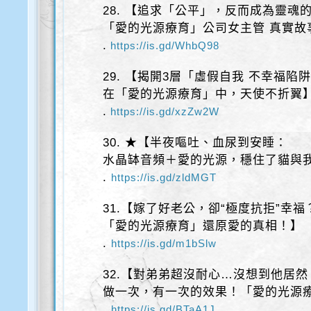
28. 【追求「公平」，反而成為靈魂
「愛的光源療育」公司女主管 真實故
.
https://is.gd/WhbQ98
29. 【揭開3層「虛假自我 不幸福陷
在「愛的光源療育」中，天使不折翼
.
https://is.gd/xzZw2W
30. ★【半夜嘔吐、血尿到安睡：
水晶缽音頻＋愛的光源，穩住了貓與
.
https://is.gd/zldMGT
31.【嫁了好老公，卻“極度抗拒”幸福
「愛的光源療育」還原愛的真相！】
.
https://is.gd/m1bSlw
32.【對弟弟超沒耐心…沒想到他居
做一次，有一次的效果！「愛的光源
.
https://is.gd/BTaA1J