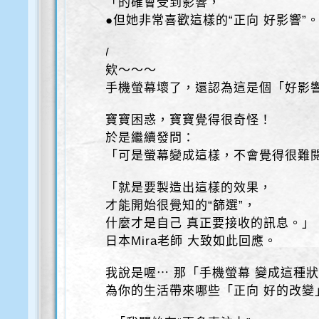
「的確會受到影響，
●但她非常喜歡這樣的“正向 好影響”
/
欸～～～
手機螢幕壞了，還認為這是個「好影
寶寶困惑，寶寶覺得很奇怪！
於是繼續發問：
「可是螢幕變成這樣，不會覺得很難
「就是要製造出這樣的效果，
才能開始很覺知的“篩選”，
什麼才是自己 真正要接收的訊息。」
日本Mira老師 大致如此回應。
我說是喔⋯ 那「手機螢幕 變成這種
為你的生活帶來哪些「正向 好的改變