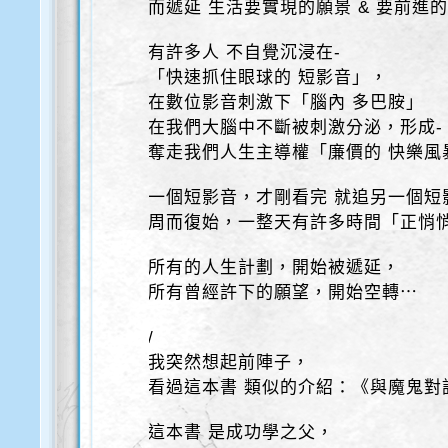
而遞延 生活要實現的願景 & 要前進
有許多人 不自覺沉浸在-
「快速抓住眼球的 短影音」，
在數位影音刺激下「腦內 多巴胺」
在我們大腦中不斷被刺激分泌，形成-
奪走我們人生主導權「廉價的 快樂風
一個短影音，才剛看完 就追另一個短
周而復始，一整天有許多時間「正悄
所有的人生計劃，開始被遞延，
所有曾經許下的願望，開始空轉⋯
/
我突然想起前陣子，
看過這本書 類似的介紹：《與魔鬼對
這本書 是成功學之父，