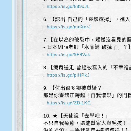
.
https://is.gd/889xJL
6. 【認出 自己的「靈魂選擇」，進
.
https://is.gd/mdXdrJ
7.【在以為的破裂中，觸碰沒看見的
- 日本Mira老師「水晶缽 破掉了」？
.
https://is.gd/9F9Vak
8.【療育送走-曾經被寫入的「不幸福
.
https://is.gd/plHPkJ
9. 【付出很多卻被質疑？
那是你靈魂正跨越「自我懷疑」的門檻
.
https://is.gd/ZDi1KC
10. ★【天使說「去學吧！」
不只自我療癒，還能幫家人與毛孩！
愛的光源，一學就能用+遠距傳送！】