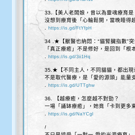
33.【美人老闆娘，曾以為靈魂療育
沒想到療育後「心輪鬆開，當晚睡得
.
https://is.gd/FtYfpH
34 .★【獸醫也納悶：“貓腎臟指數”
「真正療癒」不是修好，是回到「根
.
https://is.gd/3ii1Hq
35.★【不同主人，不同貓貓，都出
不是取代醫療，是「愛的源頭」能量
.
https://is.gd/UTTghw
36. 【越療癒，怎麼越不對勁？
一場「誦缽療癒」，她竟「卡到更多
.
https://is.gd/NaYCgl
/
不只是接受「一對一 愛的光源療育」