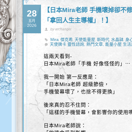
【日本Mira老師 手機壞掉卻不
28
「拿回人生主導權」！】
五月
2026
by archangel
Mira
傑克希
天使能量屋
新時代
水晶缽
身
,
,
,
,
,
天使牌卡 靈性諮詢,
熱門文章,
能量小屋 生活
這兩天看到-
日本Mira老師「手機 好像怪怪的」⋯
我一開始 第一反應是：
「日本Mira老師 超級節儉，
手機螢幕壞了，也捨不得更換」
後來真的忍不住問：
「這樣的手機螢幕，會影響你的使用
日本Mira老師說：