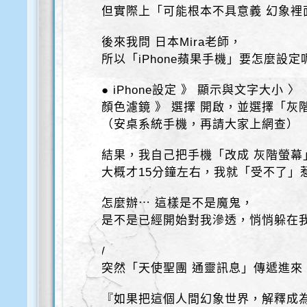
但實際上「可能根本不具意義 幻象裡
後來我問 日本Mira老師，
所以「iPhone蘋果手機」要怎麼設定
● iPhone設定 》 顯示與文字大小 〉
顏色濾鏡 》 選擇 開啟，並選擇「灰
（安桌系統手機，再請大家上網查）
結果，我自己把手機「改成 灰階螢幕
大概才15分鐘左右，我就「受不了」
怎麼辦⋯ 這樣是不是魔鬼，
是不是已經開始對我滲透，悄悄躲在
/
突然「天使聖團 通靈訊息」傳遞進來
『如果把這個人間幻象世界，解釋成