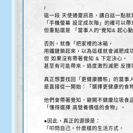
/
這一段 天使通靈訊息，講白話一點就
「手機螢幕 設定成灰階」的確可以帶
但重點還是 「當事人的“覺知& 起心動
否則，就像「把家裡的冰箱，
用鐵鏈鎖起來，以為這樣就會減肥成
但 如果沒有帶著覺知 & 下定決心，
甚至有可能帶來，過度激烈減肥 反撲
真正想要找回「更健康體態」的當事
是直接從一開始：「選擇更健康的食
他們會帶著覺知，避開不健康垃圾食
「懂得選擇 高營養價值的食物」。
●因此，真正的源頭是：
「叩問自己，什麼樣的生活方式，