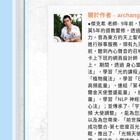
關於作者 - archang
●傑克希 老師- 9年
莫5年的道教靈修，透
力，曾為東方的天上聖
進行辦事服務，領有九天
前，聽到內心聲音的召
卡上下班的網頁設計師
上。 期間，透過 身心
法」，學習「光的課程
「植物魔法」，學習「
高頻能量」，連結「第
爾金天使豐盛能量」，
量」，學習「NLP 神
心法」；並傳承了-「宇
頻 大使調整」，能為您
以及為您帶來- 「前世探
成功整合-第七密度百光 
眠，推出了- 「光頻天