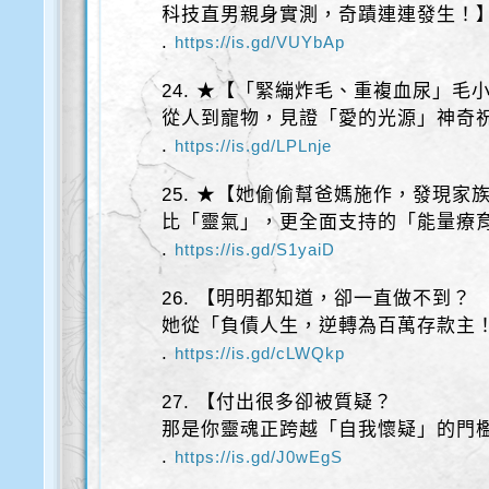
科技直男親身實測，奇蹟連連發生！
.
https://is.gd/VUYbAp
24. ★【「緊繃炸毛、重複血尿」毛
從人到寵物，見證「愛的光源」神奇
.
https://is.gd/LPLnje
25. ★【她偷偷幫爸媽施作，發現家
比「靈氣」，更全面支持的「能量療
.
https://is.gd/S1yaiD
26. 【明明都知道，卻一直做不到？
她從「負債人生，逆轉為百萬存款主
.
https://is.gd/cLWQkp
27. 【付出很多卻被質疑？
那是你靈魂正跨越「自我懷疑」的門檻
.
https://is.gd/J0wEgS