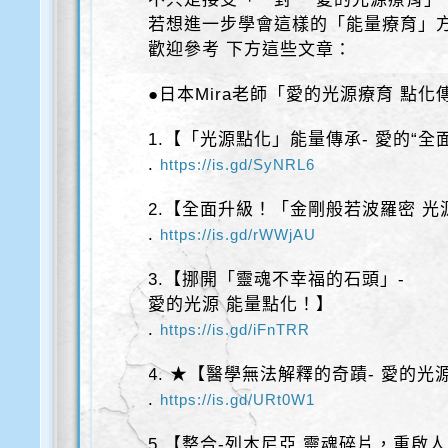
若想進一步學會這樣的「能量療育」
歡迎參考 下方這些文章：
●日本Mira老師「愛的光源療育 點化
1.【「光源點化」能量傳承- 愛的“全
.
https://is.gd/SyNRL6
2.【全面升級！「金剛般若波羅密 光
.
https://is.gd/rWWjAU
3.【挪開「靈魂不幸福的石頭」-
愛的光源 能量點化！】
.
https://is.gd/iFnTRR
4. ★【醫學無法解釋的奇蹟- 愛的光
.
https://is.gd/URt0W1
5.【整合-列木尼亞 靈魂碎片，重啟