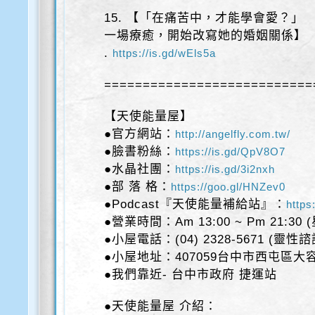
15. 【「在痛苦中，才能學會愛？」
一場療癒，開始改寫她的婚姻關係】
.
https://is.gd/wEls5a
===========================
【天使能量屋】
●官方網站：
http://angelfly.com.tw/
●臉書粉絲：
https://is.gd/QpV8O7
●水晶社團：
https://is.gd/3i2nxh
●部 落 格：
https://goo.gl/HNZev0
●Podcast『天使能量補給站』：
https
●營業時間：Am 13:00 ~ Pm 21:30
●小屋電話：(04) 2328-5671 (靈性
●小屋地址：407059台中市西屯區大容
●我們靠近- 台中市政府 捷運站
●天使能量屋 介紹：