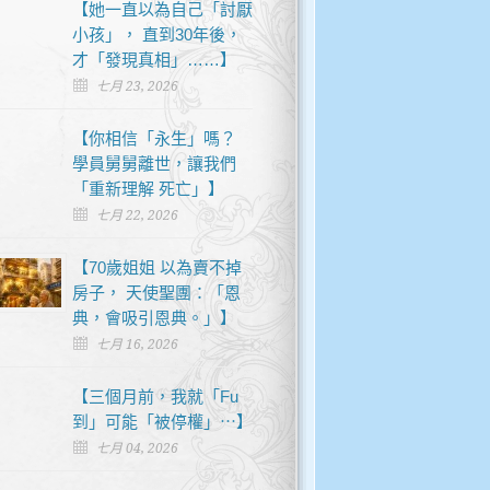
【她一直以為自己「討厭
小孩」， 直到30年後，
才「發現真相」……】
七月 23, 2026
【你相信「永生」嗎？
學員舅舅離世，讓我們
「重新理解 死亡」】
七月 22, 2026
【70歲姐姐 以為賣不掉
房子， 天使聖團：「恩
典，會吸引恩典。」】
七月 16, 2026
【三個月前，我就「Fu
到」可能「被停權」⋯】
七月 04, 2026