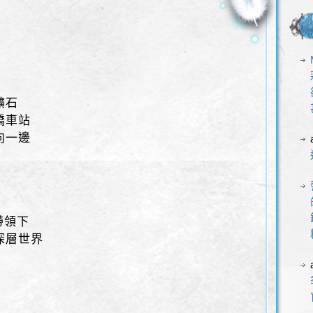
礦石
橋車站
向一邊
的帶領下
深層世界