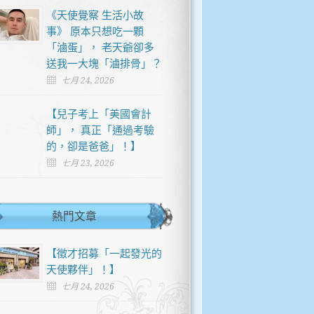
《天使覺察 生活小故
事》 原本只想吃一顆
「滷蛋」， 老天爺卻多
送我一大塊「滷排骨」？
七月 24, 2026
【兒子考上「美國會計
師」， 真正「通過考驗
的，卻是爸爸」！】
七月 23, 2026
熱門文章
【徵才招募「一起發光的
天使夥伴」！】
七月 24, 2026