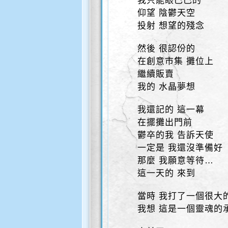
我只能眼巴巴的
仰望 陰鬱天空
投射 想望的殘念
然後 很認份的
在創意市集 攤位上
繼續販賣
我的 水晶夢想
我還記的 這一幕
在擺攤出門前
鬱卒的我 告訴天使
一定是 我還沒準備好
那麼 我願意等待…
這一天的 來到
當時 我打了一個很大
我想 這是一個靈魂的