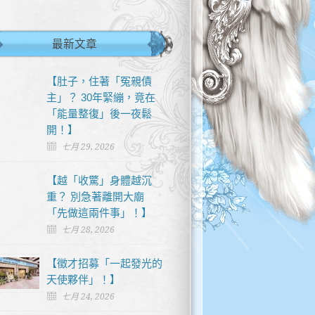
最新文章
【肚子，住著「冤親債
主」？ 30年緊繃，竟在
「能量整復」後一夜鬆
開！】
七月 29, 2026
【越「收驚」身體越沉
重？ 別急著離開大廟
「先做這兩件事」！】
七月 28, 2026
【徵才招募「一起發光的
天使夥伴」！】
七月 24, 2026