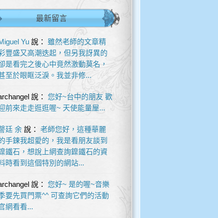
最新留言
Miguel Yu
說：
雖然老師的文章精
彩豐盛又高潮迭起，但另我訝異的
卻是看完之後心中竟然激動莫名，
甚至於眼眶泛淚。我並非修...
archangel
說：
您好~台中的朋友 歡
迎前來走走逛逛喔~ 天使能量屋...
謦廷 余
說：
老師您好，這種華麗
的手鍊我超愛的，我是看朋友談到
鎳鐵石，想說上網查詢鎳鐵石的資
料時看到這個特別的網站...
archangel
說：
您好~ 是的喔~音樂
季要先買門票^^ 可查詢它們的活動
官網看看...