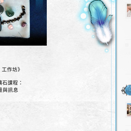
爍光 工作坊》
礦石課程：
量與訊息