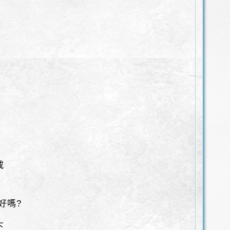
載
好嗎?
下