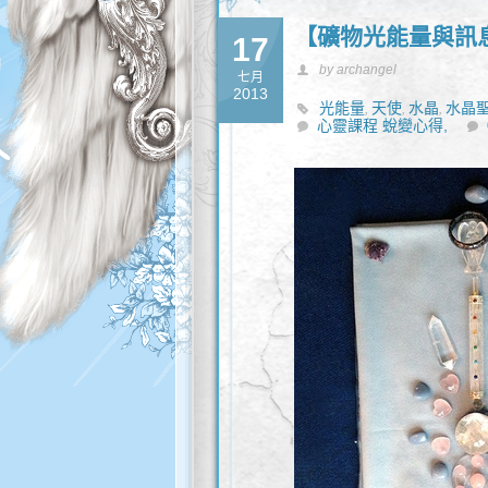
【礦物光能量與訊息
17
by archangel
七月
2013
光能量
天使
水晶
水晶
,
,
,
心靈課程 蛻變心得,