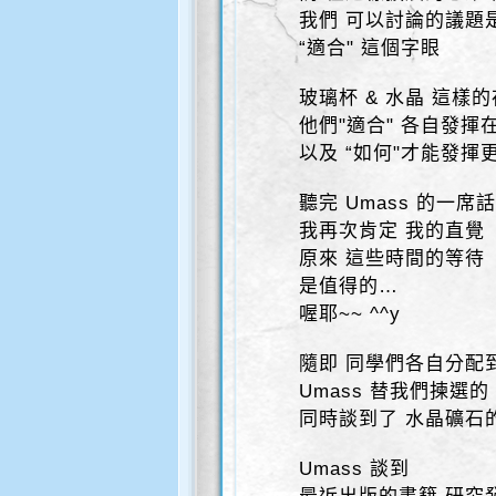
我們 可以討論的議題是
“適合" 這個字眼
玻璃杯 & 水晶 這樣
他們"適合" 各自發揮
以及 “如何"才能發揮
聽完 Umass 的一席話
我再次肯定 我的直覺
原來 這些時間的等待
是值得的…
喔耶~~ ^^y
隨即 同學們各自分配
Umass 替我們揀選的
同時談到了 水晶礦石的
Umass 談到