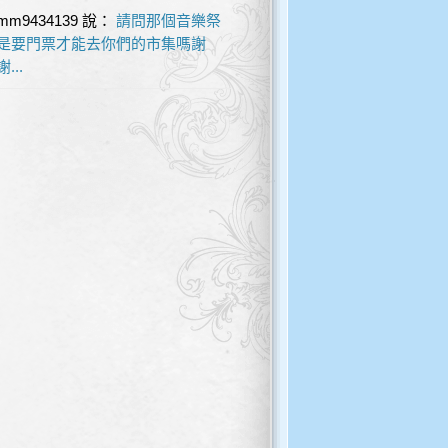
mm9434139
說：
請問那個音樂祭
是要門票才能去你們的市集嗎謝
謝...