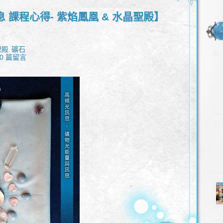
 課程心得- 紫焰鳳凰 & 水晶聖殿】
聖殿
礦石
,
0 篇留言