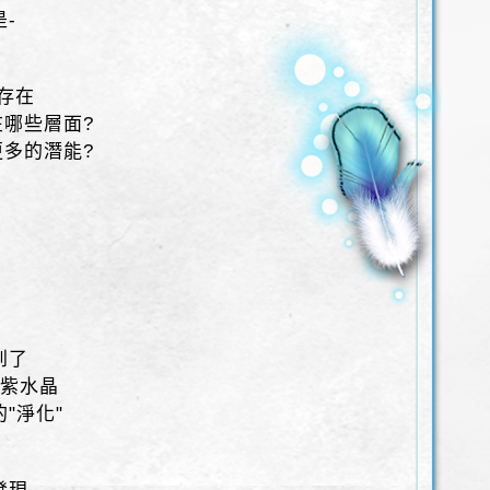
-
的存在
在哪些層面?
更多的潛能?
到了
 紫水晶
"淨化"