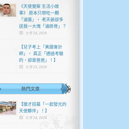
《天使覺察 生活小故
事》 原本只想吃一顆
「滷蛋」， 老天爺卻多
送我一大塊「滷排骨」？
七月 24, 2026
【兒子考上「美國會計
師」， 真正「通過考驗
的，卻是爸爸」！】
七月 23, 2026
熱門文章
【徵才招募「一起發光的
天使夥伴」！】
七月 24, 2026