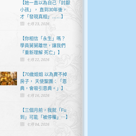
【她一直以為自己「討厭
小孩」， 直到30年後，
才「發現真相」……】
七月 23, 2026
【你相信「永生」嗎？
學員舅舅離世，讓我們
「重新理解 死亡」】
七月 22, 2026
【70歲姐姐 以為賣不掉
房子， 天使聖團：「恩
典，會吸引恩典。」】
七月 16, 2026
【三個月前，我就「Fu
到」可能「被停權」⋯】
七月 04, 2026