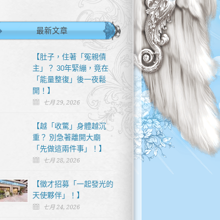
最新文章
【肚子，住著「冤親債
主」？ 30年緊繃，竟在
「能量整復」後一夜鬆
開！】
七月 29, 2026
【越「收驚」身體越沉
重？ 別急著離開大廟
「先做這兩件事」！】
七月 28, 2026
【徵才招募「一起發光的
天使夥伴」！】
七月 24, 2026