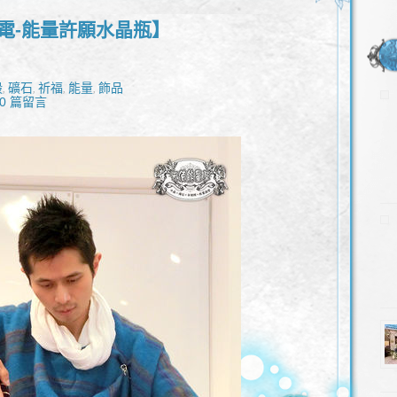
電-能量許願水晶瓶】
殿
礦石
祈福
能量
飾品
,
,
,
,
0 篇留言