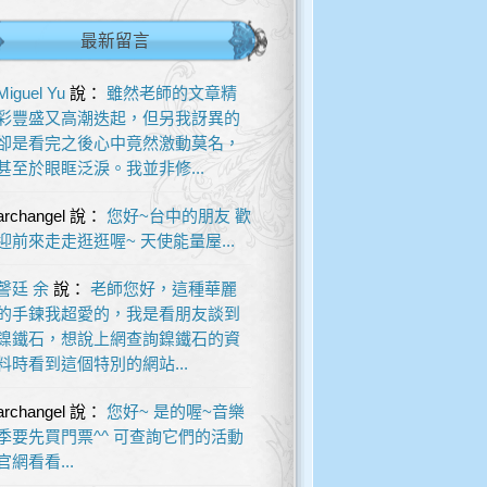
最新留言
Miguel Yu
說：
雖然老師的文章精
彩豐盛又高潮迭起，但另我訝異的
卻是看完之後心中竟然激動莫名，
甚至於眼眶泛淚。我並非修...
archangel
說：
您好~台中的朋友 歡
迎前來走走逛逛喔~ 天使能量屋...
謦廷 余
說：
老師您好，這種華麗
的手鍊我超愛的，我是看朋友談到
鎳鐵石，想說上網查詢鎳鐵石的資
料時看到這個特別的網站...
archangel
說：
您好~ 是的喔~音樂
季要先買門票^^ 可查詢它們的活動
官網看看...