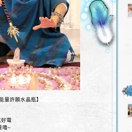
-能量許願水晶瓶】
充好電
量嚕~