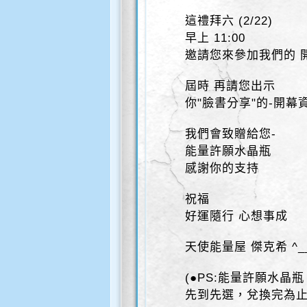
這禮拜六 (2/22)
早上 11:00
邀請您來參加我們的 
屆時 再請您出示
你"臉書分享"的-開幕
我們會致贈給您-
能量許願水晶瓶
感謝你的支持
祝福
好運隨行 心想事成
天使能量屋 傑克希 ^__
(●PS:能量許願水晶瓶
先到先選，兌換完為止