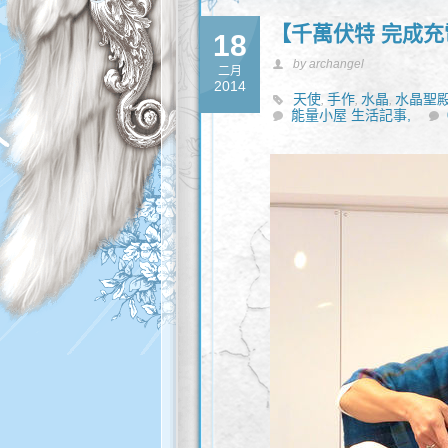
【千萬伏特 完成充
18
by archangel
二月
2014
天使
手作
水晶
水晶聖
,
,
,
能量小屋 生活記事,