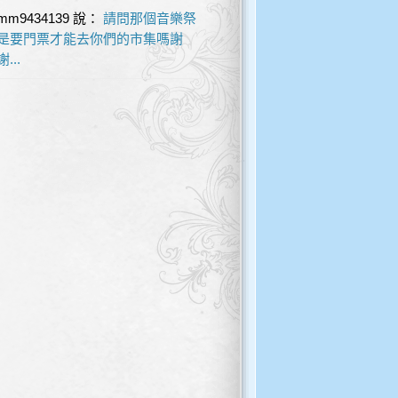
mm9434139
說：
請問那個音樂祭
是要門票才能去你們的市集嗎謝
謝...