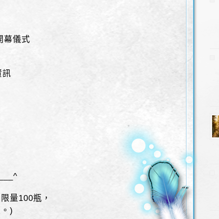
開幕儀式
資訊
__^
 限量100瓶，
。)