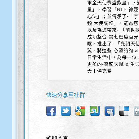
爾金天使豐盛能量」，
量」，學習「NLP 神
心法」；並傳承了-「宇
頻 大使調整」，能為您
以及為您帶來- 「前世探
成功整合-第七密度百光 
眠，推出了- 「光頻天
冀，將這些 心靈諮詢 &
日常生活中，為每一位 
更多的-靈魂天賦 & 
天！傑克希
快速分享至社群
歡迎留言