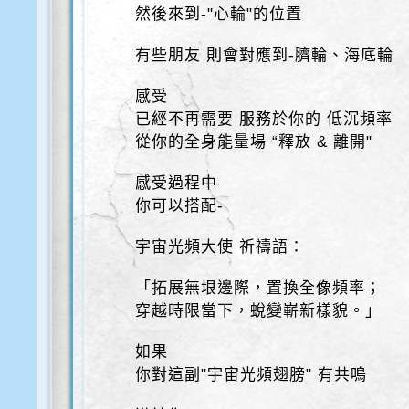
然後來到-"心輪"的位置
有些朋友 則會對應到-臍輪、海底輪
感受
已經不再需要 服務於你的 低沉頻率
從你的全身能量場 “釋放 & 離開"
感受過程中
你可以搭配-
宇宙光頻大使 祈禱語：
「拓展無垠邊際，置換全像頻率；
穿越時限當下，蛻變嶄新樣貌。」
如果
你對這副"宇宙光頻翅膀" 有共鳴