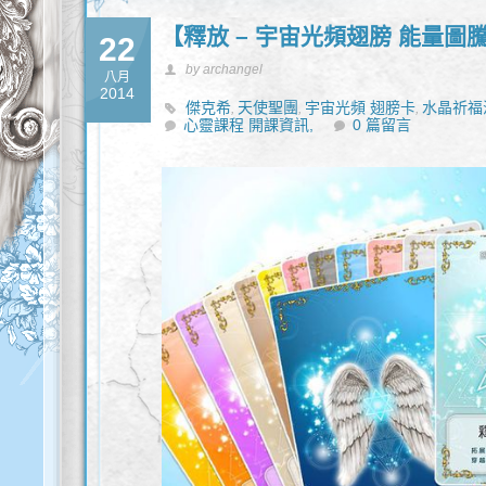
【釋放 – 宇宙光頻翅膀 能量圖
22
by archangel
八月
2014
傑克希
天使聖團
宇宙光頻 翅膀卡
水晶祈福
,
,
,
心靈課程 開課資訊,
0 篇留言