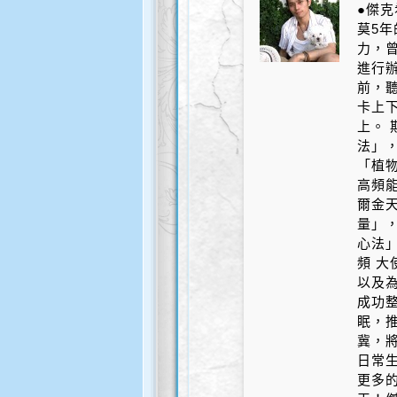
●傑克
莫5
力，
進行辦
前，
卡上
上。 
法」
「植
高頻
爾金
量」，
心法」
頻 大
以及為
成功整
眠，推
冀，將
日常生
更多的