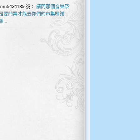
mm9434139
說：
請問那個音樂祭
是要門票才能去你們的市集嗎謝
謝...