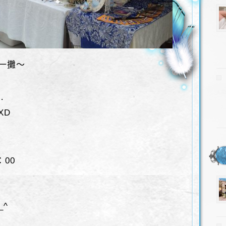
第一攤～
⋯
XD
：00
_^