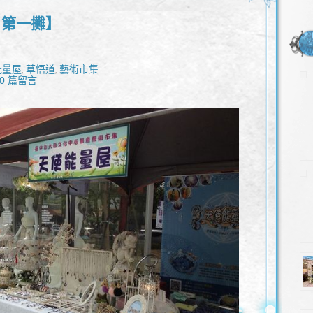
場 第一攤】
能量屋
草悟道
藝術市集
,
,
0 篇留言