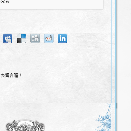
傑克希
發表留言喔！
站