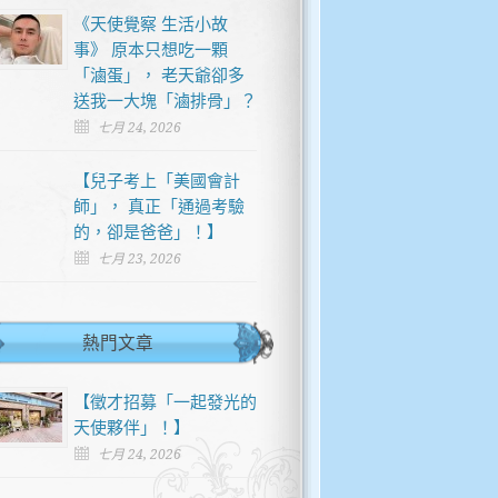
《天使覺察 生活小故
事》 原本只想吃一顆
「滷蛋」， 老天爺卻多
送我一大塊「滷排骨」？
七月 24, 2026
【兒子考上「美國會計
師」， 真正「通過考驗
的，卻是爸爸」！】
七月 23, 2026
熱門文章
【徵才招募「一起發光的
天使夥伴」！】
七月 24, 2026