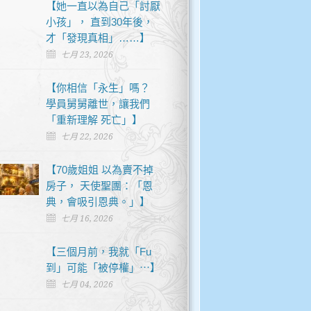
【她一直以為自己「討厭
小孩」， 直到30年後，
才「發現真相」……】
七月 23, 2026
【你相信「永生」嗎？
學員舅舅離世，讓我們
「重新理解 死亡」】
七月 22, 2026
【70歲姐姐 以為賣不掉
房子， 天使聖團：「恩
典，會吸引恩典。」】
七月 16, 2026
【三個月前，我就「Fu
到」可能「被停權」⋯】
七月 04, 2026