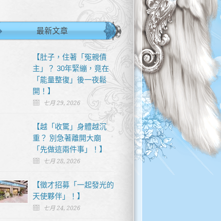
最新文章
【肚子，住著「冤親債
主」？ 30年緊繃，竟在
「能量整復」後一夜鬆
開！】
七月 29, 2026
【越「收驚」身體越沉
重？ 別急著離開大廟
「先做這兩件事」！】
七月 28, 2026
【徵才招募「一起發光的
天使夥伴」！】
七月 24, 2026