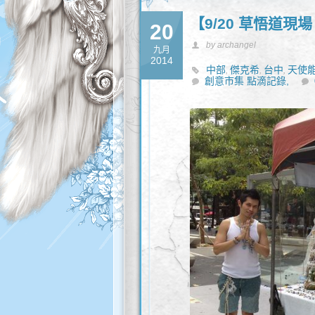
【9/20 草悟道現
20
by archangel
九月
2014
中部
傑克希
台中
天使
,
,
,
創意市集 點滴記錄,