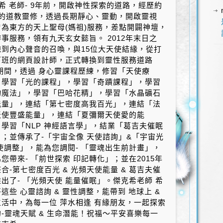
希 老師- 9年前，開啟神性探索的道路，經歷約
年的道教靈修，透過長期靜心、靈動，開啟靈視
曾為東方的天上聖母(媽祖)服務，差點開闢神壇，
事服務，領有九天玄女懿旨。 2012年末日之
聽到內心聲音的召喚，與15位大天使結緣，從打
下班的網頁設計師，正式轉換到靈性服務道路
期間，透過 身心靈課程歷練，修習「天使療
，學習「光的課程」，學習「奇蹟課程」，學習
物魔法」，學習「巴哈花精」，學習「水晶礦石
能量」，連結「第七密度高我百光」，連結「法
天使豐盛能量」，連結「夏彌爾天使愛的能
學習「NLP 神經語言學」，結業「葛吉夫催眠
；並傳承了-「宇宙全像 天使諮詢」&「宇宙光
使調整」，能為您調閱- 「靈魂出生前計畫」，
您帶來- 「前世探索 印記轉化」；並在2015年
合-第七密度百光 & 光頻天使能量 & 葛吉夫催
出了- 「光頻天使 能量催眠」。傑克希老師 希
這些 心靈諮詢 & 靈性調整，能帶到 地球上 &
活中，為每一位 萍水相逢 有緣朋友，一起探索
-靈魂天賦 & 生命潛能！祝福～平安喜樂每一