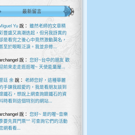
最新留言
Miguel Yu
說：
雖然老師的文章精
彩豐盛又高潮迭起，但另我訝異的
卻是看完之後心中竟然激動莫名，
甚至於眼眶泛淚。我並非修...
archangel
說：
您好~台中的朋友 歡
迎前來走走逛逛喔~ 天使能量屋...
謦廷 余
說：
老師您好，這種華麗
的手鍊我超愛的，我是看朋友談到
鎳鐵石，想說上網查詢鎳鐵石的資
料時看到這個特別的網站...
archangel
說：
您好~ 是的喔~音樂
季要先買門票^^ 可查詢它們的活動
官網看看...