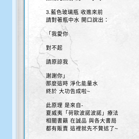
3.藍色玻璃瓶 收進來前
請對著瓶中水 開口說出：
「我愛你
對不起
請原諒我
謝謝你」
那麼這時 淨化能量水
終於 大功告成啦~
此原理 是來自-
夏威夷「荷歐波諾波諾」療法
相關書籍 在誠品 與各大書局
都有販賣 這裡就先不贅述了~