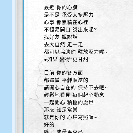
最近 你的心臟
是不是 承受太多壓力
心事 都累積在心裡
不輕易開口 說出來呢?
找好友 說說話
去大自然 走一走
都可以協助你 釋放壓力喔~
●如果 變得"更甘甜"-
目前 你的各方面
都還蠻 平靜順遂的
請開心自在的 保持下去吧~
輕鬆地看見 每個起心動念
一起開心 積極的處世-
那麼 知足常樂
就是你的 心境寫照喔~
好的
除了 能量馬克杯