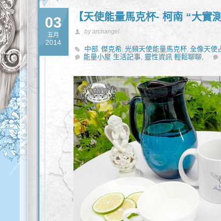
【天使能量馬克杯- 柯南 “大實測
03
by archangel
五月
2014
中部
傑克希
光頻天使能量馬克杯
全像天使
,
,
,
能量小屋 生活記事,
回饋活動
能量水
靈性諮商
靈性資訊 輕鬆聊聊,
,
,