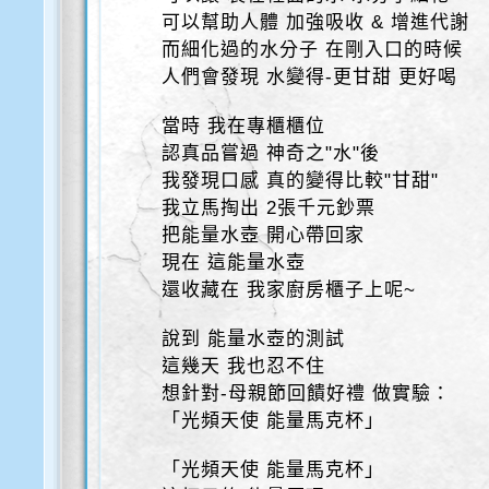
可以幫助人體 加強吸收 & 增進代謝
而細化過的水分子 在剛入口的時候
人們會發現 水變得-更甘甜 更好喝
當時 我在專櫃櫃位
認真品嘗過 神奇之"水"後
我發現口感 真的變得比較"甘甜"
我立馬掏出 2張千元鈔票
把能量水壺 開心帶回家
現在 這能量水壺
還收藏在 我家廚房櫃子上呢~
說到 能量水壺的測試
這幾天 我也忍不住
想針對-母親節回饋好禮 做實驗：
「光頻天使 能量馬克杯」
「光頻天使 能量馬克杯」