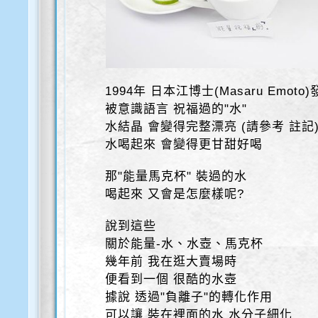
1994年 日本江博士(Masaru Emoto
被意識語言 祝福過的"水"
水結晶 會變得完整漂亮 (請參考 註記
水喝起來 會變得更甘甜好喝
那"能量馬克杯" 裝過的水
喝起來 又會是怎麼樣呢?
說到這些
關於能量-水、水壺、馬克杯
幾年前 我在逛大賣場時
便看到一個 很酷的水壺
據說 透過"負離子"的轉化作用
可以讓 裝在裡面的水 水分子細化