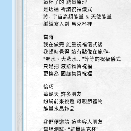
這杯子的 能量原理
是透過 祈請祝福儀式
將- 宇宙高頻能量 & 天使能量
編織寫入到 馬克杯裡
當時
我在做完 能量祝福儀式後
我頓時覺得 這有點像在施作-
“聖水、大悲水…"等等的祝福儀式
只是把 液態物質祝福
更換為 固態物質祝福
恰巧
這幾天 許多朋友
紛紛前來挑選 母親節禮物-
能量水晶飾品
我們便邀請 這些客人朋友
當場測試- “能量馬克杯"