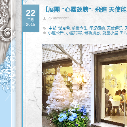
【展開 “心靈翅膀"- 飛進 天使
22
by archangel
三月
2015
中部
傑克希
前世今生
印記療癒
天使傳訊
,
,
,
,
,
小屋公告,
統
宇宙全像天使占卜
小屋特寫,
最新消息,
手作
礦石
能量小屋 生活
祈福
能量
,
,
,
,
,
,