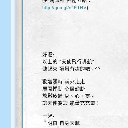
(近期課程 相關介紹：
)
http://goo.gl/n4KTHV
.
.
.
.
好喔~
以上的 “天使飛行導航"
聽起來 還蠻有趣的吧~ ^^
歡迎隨時 前來走走
展開悸動 心靈翅膀
放鬆疲憊 身、心、靈~
讓天使為您 能量充充電！
一起-
＂明白 自身天賦