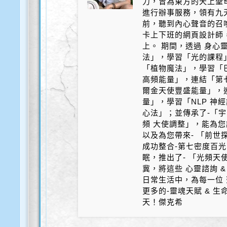
力，曾為東方的天上聖
進行辦事服務，領有九天
前，聽到內心聲音的召
卡上下班的網頁設計師
上。 期間，透過 身心
法」，學習「光的課程
「植物魔法」，學習「
高頻能量」，連結「第
爾金天使豐盛能量」，
量」，學習「NLP 神
心法」；並傳承了-「宇
頻 大使調整」，能為您
以及為您帶來- 「前世探
成功整合-第七密度百光 
眠，推出了- 「光頻天
冀，將這些 心靈諮詢 &
日常生活中，為每一位 
更多的-靈魂天賦 & 
天！傑克希