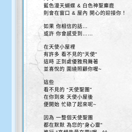
藍色漫天蝴蝶 & 白色神聖麋鹿
則會在窗口 & 屋內 開心的迎接你！
如果 你相信的話…
或許 你會感受到……
在天使小屋裡
有許多 看不見的"天使"
這時 正到處優雅飛舞著
並喜悅的 圍繞照顧你喔~
這些
看不見的 “天使聖團"
在你到來 天使小屋後
便開始 忙碌了起來呢~
因為 一整個天使聖團
都在默默 為您的"身心靈"