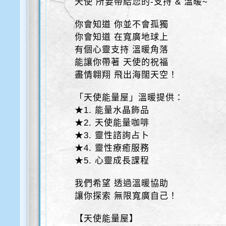
天使 所要帶給您的-支持 & 溫暖~
你會知道 你並不會孤獨
你會知道 在寬廣地球上
有個心靈支持 溫暖角落
能讓你帶著 天使的祝福
盡情翱翔 飛出海闊天空！
「天使能量屋」溫暖提供：
★1. 能量水晶飾品
★2. 天使能量咖啡
★3. 靈性諮詢占卜
★4. 靈性療癒服務
★5. 心靈成長課程
我們希望 透過溫暖協助
讓你探索 無限寬廣自己！
【天使能量屋】