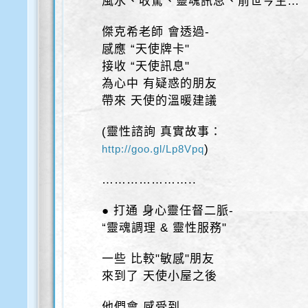
風水、收驚、靈魂訊息、前世今生…
傑克希老師 會透過-
感應 “天使牌卡"
接收 “天使訊息"
為心中 有疑惑的朋友
帶來 天使的溫暖建議
(靈性諮詢 真實故事：
)
http://goo.gl/Lp8Vpq
…………………..
● 打通 身心靈任督二脈-
“靈魂調理 & 靈性服務"
一些 比較"敏感"朋友
來到了 天使小屋之後
他們會 感受到