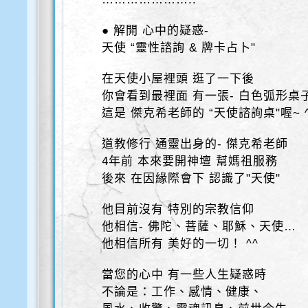
● 解開 心中的疑惑-
天使 “靈性諮詢 & 牌卡占卜"
在天使小屋裡頭 逛了一下後
你會看到最裡面 有一張- 白色弧形桌
這是 傑克希老師的 “天使諮詢桌"喔~ ^
道教修行 通靈出身的- 傑克希老師
4年前 本來要開神壇 幫媽祖服務
後來 在因緣際會下 認識了"天使"
他目前沒有 特別的宗教信仰
他相信- 佛陀、菩薩、耶穌、天使…
他相信所有 美好的一切！ ^^
當您的心中 有一些人生疑惑時
不論是：工作、感情、健康、