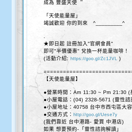
成為 豐盛天使 ＂
「天使能量屋」
竭誠歡迎 你的到來 ^_________^
.
★即日起 註冊加入"官網會員"
即可"半價優惠" 兌換一杯能量咖啡！
(活動介紹:
)
https://goo.gl/Zc1JVL
===========================
【天使能量屋】
●營業時間：Am 11:30 ~ Pm 21:30
●小屋電話：(04) 2328-5671 (靈性
●小屋地址：40758 台中市西屯區大容
●交通方式：
http://goo.gl/Uese7y
(我們靠近 台中港路- 愛買 中港店)
如果 想要預約-「靈性諮詢解讀」