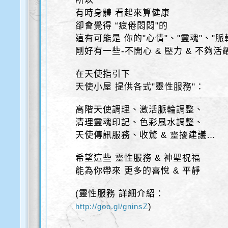
所以
有時身體 看起來算健康
卻會覺得 “疲倦悶悶"的
這有可能是 你的"心情"、"靈魂"、"脈
剛好有一些-不開心 & 壓力 & 不夠活
在天使指引下
天使小屋 提供各式"靈性服務"：
高階天使調理、激活脈輪調整、
清理靈魂印記、色彩風水調整、
天使傳訊服務、收驚 & 靈擾建議…
希望這些 靈性服務 & 神聖祝福
能為你帶來 更多的喜悅 & 平靜
(靈性服務 詳細介紹：
)
http://goo.gl/gninsZ