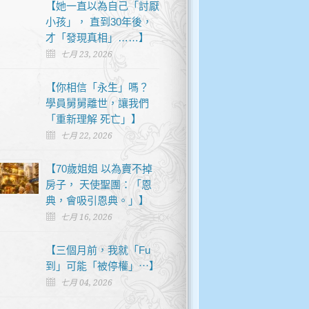
【她一直以為自己「討厭
小孩」， 直到30年後，
才「發現真相」……】
七月 23, 2026
【你相信「永生」嗎？
學員舅舅離世，讓我們
「重新理解 死亡」】
七月 22, 2026
【70歲姐姐 以為賣不掉
房子， 天使聖團：「恩
典，會吸引恩典。」】
七月 16, 2026
【三個月前，我就「Fu
到」可能「被停權」⋯】
七月 04, 2026