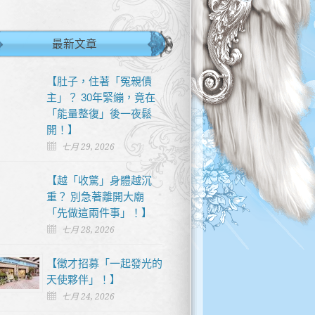
最新文章
【肚子，住著「冤親債
主」？ 30年緊繃，竟在
「能量整復」後一夜鬆
開！】
七月 29, 2026
【越「收驚」身體越沉
重？ 別急著離開大廟
「先做這兩件事」！】
七月 28, 2026
【徵才招募「一起發光的
天使夥伴」！】
七月 24, 2026