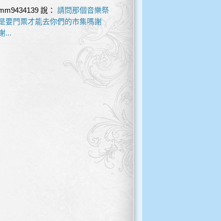
mm9434139
說：
請問那個音樂祭
是要門票才能去你們的市集嗎謝
謝...