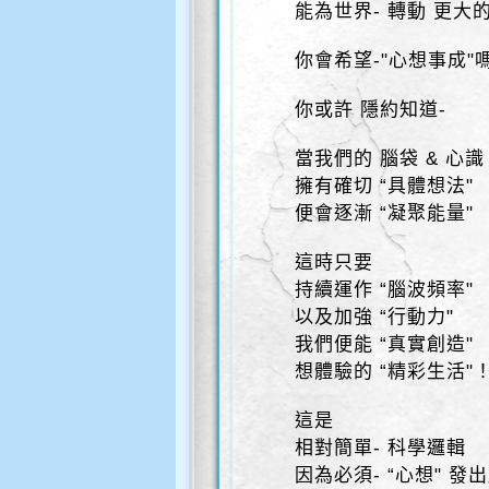
能為世界- 轉動 更大
你會希望-"心想事成"嗎
你或許 隱約知道-
當我們的 腦袋 & 心識
擁有確切 “具體想法"
便會逐漸 “凝聚能量"
這時只要
持續運作 “腦波頻率"
以及加強 “行動力"
我們便能 “真實創造"
想體驗的 “精彩生活"
這是
相對簡單- 科學邏輯
因為必須- “心想" 發