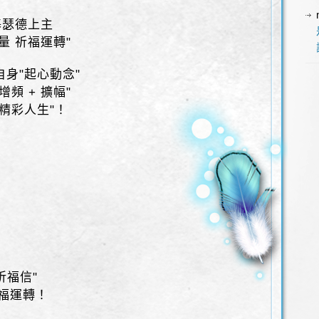
默基瑟德上主
量 祈福運轉"
自身"起心動念"
增頻 + 擴幅"
“精彩人生"！
祈福信"
幸福運轉！