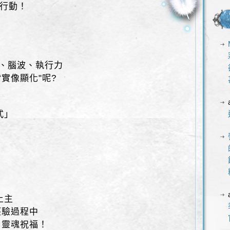
成行動！
念、腦波、執行力
“實像顯化"呢?
式」
！
上主
經驗過程中
& 靈魂祝福！