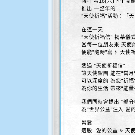
將在 4/18(六)下午開
推出 一整年的-
“天使祈福"活動：「天 
在這一天
“天使祈福信" 揭幕儀
當每一位朋友來 天使
便能"隨時"寫下 天使
透過 “天使祈福信"
讓天使聖團 能在"當月
可以深度的 為您"祈福
為你的生活 帶來"能量
我們同時會捐出 “部分
為"世界公益"注入 愛
希冀
這股- 愛的公益 & 天