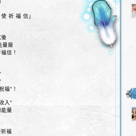
始
使 祈 福 信」
式後
能量屋
祈福信！
"
"
祝福"！
收入"
的能量
使祈福