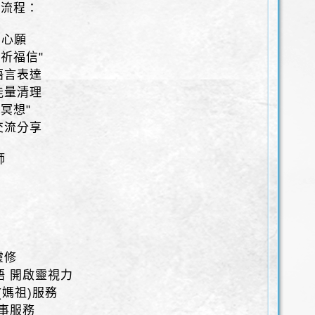
動流程：
福心願
使祈福信"
語言表達
能量清理
量冥想"
交流分享
師
靈修
語 開啟靈視力
(媽祖)服務
辦事服務