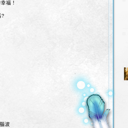
的幸福！
?
！
出腦波