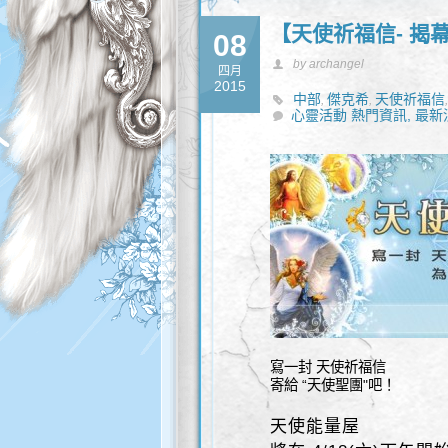
【天使祈福信- 揭
08
by archangel
四月
2015
中部
傑克希
天使祈福信
,
,
心靈活動 熱門資訊,
最新
寫一封 天使祈福信
寄給 “天使聖團"吧！
天使能量屋