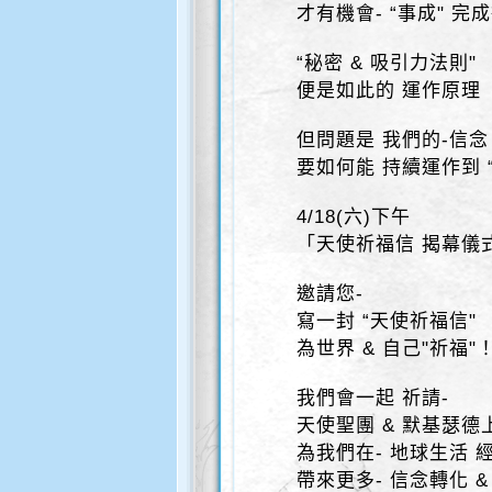
才有機會- “事成" 完
“秘密 & 吸引力法則"
便是如此的 運作原理
但問題是 我們的-信
要如何能 持續運作到 
4/18(六)下午
「天使祈福信 揭幕儀
邀請您-
寫一封 “天使祈福信"
為世界 & 自己"祈福"
我們會一起 祈請-
天使聖團 & 默基瑟德
為我們在- 地球生活 
帶來更多- 信念轉化 