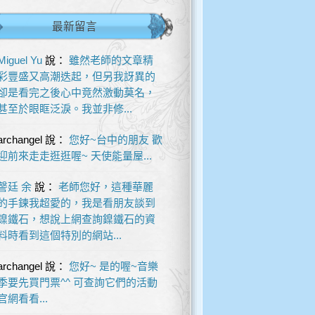
最新留言
Miguel Yu
說：
雖然老師的文章精
彩豐盛又高潮迭起，但另我訝異的
卻是看完之後心中竟然激動莫名，
甚至於眼眶泛淚。我並非修...
archangel
說：
您好~台中的朋友 歡
迎前來走走逛逛喔~ 天使能量屋...
謦廷 余
說：
老師您好，這種華麗
的手鍊我超愛的，我是看朋友談到
鎳鐵石，想說上網查詢鎳鐵石的資
料時看到這個特別的網站...
archangel
說：
您好~ 是的喔~音樂
季要先買門票^^ 可查詢它們的活動
官網看看...