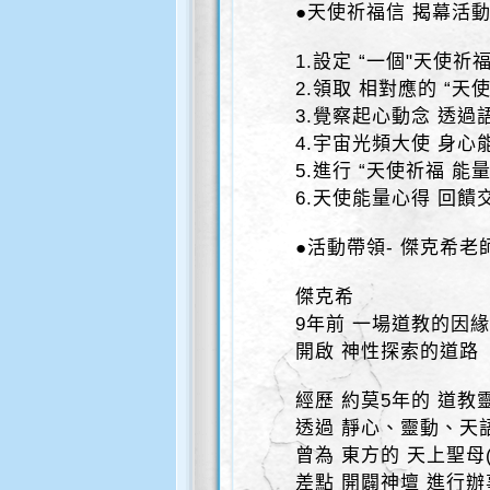
●天使祈福信 揭幕活
1.設定 “一個"天使祈
2.領取 相對應的 “天
3.覺察起心動念 透過
4.宇宙光頻大使 身心
5.進行 “天使祈福 能
6.天使能量心得 回饋
●活動帶領- 傑克希老
傑克希
9年前 一場道教的因緣
開啟 神性探索的道路
經歷 約莫5年的 道教
透過 靜心、靈動、天
曾為 東方的 天上聖母
差點 開闢神壇 進行