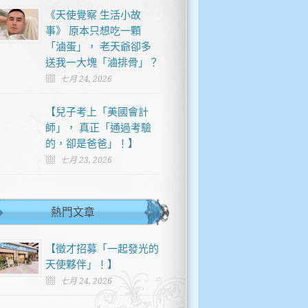
《天使覺察 生活小故
事》 原本只想吃一顆
「滷蛋」， 老天爺卻多
送我一大塊「滷排骨」？
七月 24, 2026
【兒子考上「美國會計
師」， 真正「通過考驗
的，卻是爸爸」！】
七月 23, 2026
熱門文章
【徵才招募「一起發光的
天使夥伴」！】
七月 24, 2026