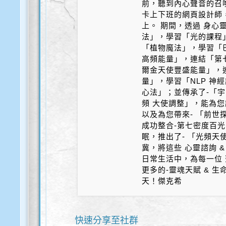
前，聽到內心聲音的召
卡上下班的網頁設計師
上。 期間，透過 身心
法」，學習「光的課程
「植物魔法」，學習「
高頻能量」，連結「第
爾金天使豐盛能量」，
量」，學習「NLP 神
心法」；並傳承了-「宇
頻 大使調整」，能為您
以及為您帶來- 「前世探
成功整合-第七密度百光 
眠，推出了- 「光頻天
冀，將這些 心靈諮詢 &
日常生活中，為每一位 
更多的-靈魂天賦 & 
天！傑克希
快速分享至社群