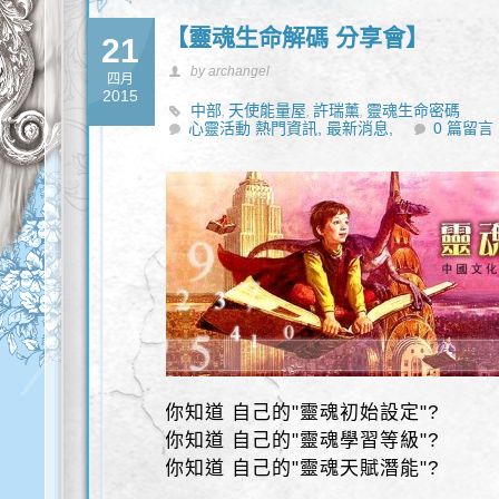
【靈魂生命解碼 分享會】
21
by archangel
四月
2015
中部
天使能量屋
許瑞薰
靈魂生命密碼
,
,
,
心靈活動 熱門資訊,
最新消息,
0 篇留言
你知道 自己的"靈魂初始設定"?
你知道 自己的"靈魂學習等級"?
你知道 自己的"靈魂天賦潛能"?