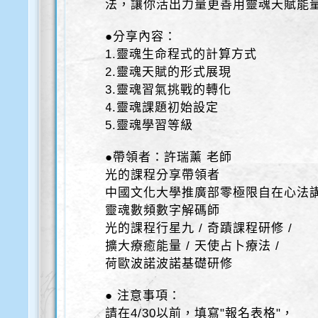
法，讓你活出力量更善用靈魂天賦能
●分享內容：
1.靈魂生命程式的計算方式
2.靈魂天賦的形式展現
3.靈魂習氣挑戰的轉化
4.靈魂課題初始設定
5.靈魂學習等級
●帶領者：許瑞薰 老師
光的課程分享帶領者
中國文化大學推廣部零極限自在心法
靈魂數頻數字解碼師
光的課程行星九 / 奇蹟課程研修 /
擴大療癒能量 / 天使占卜療法 /
荷歐波諾波諾基礎研修
● 注意事項：
請在4/30以前，填寫"報名表格"，