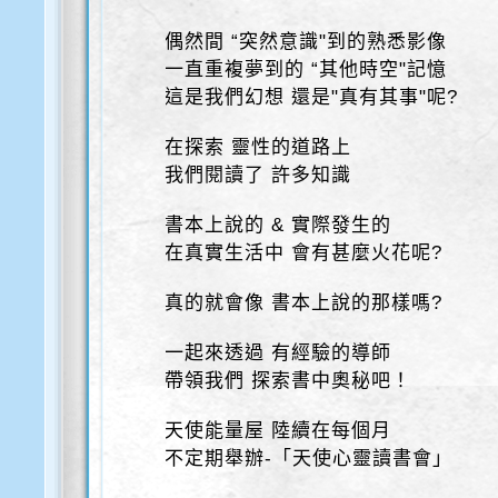
偶然間 “突然意識"到的熟悉影像
一直重複夢到的 “其他時空"記憶
這是我們幻想 還是"真有其事"呢?
在探索 靈性的道路上
我們閱讀了 許多知識
書本上說的 & 實際發生的
在真實生活中 會有甚麼火花呢?
真的就會像 書本上說的那樣嗎?
一起來透過 有經驗的導師
帶領我們 探索書中奧秘吧！
天使能量屋 陸續在每個月
不定期舉辦-「天使心靈讀書會」