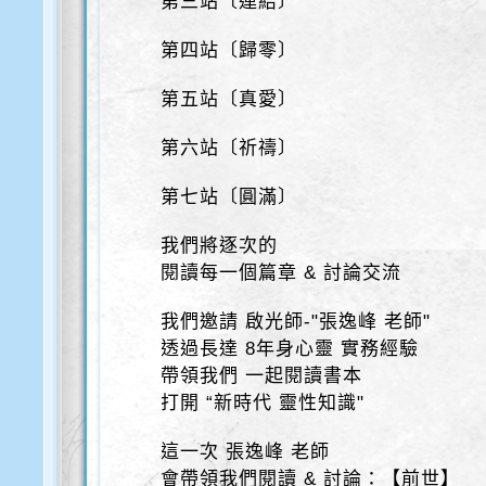
第三站〔連結〕
第四站〔歸零〕
第五站〔真愛〕
第六站〔祈禱〕
第七站〔圓滿〕
我們將逐次的
閱讀每一個篇章 & 討論交流
我們邀請 啟光師-"張逸峰 老師"
透過長達 8年身心靈 實務經驗
帶領我們 一起閱讀書本
打開 “新時代 靈性知識"
這一次 張逸峰 老師
會帶領我們閱讀 & 討論：【前世】