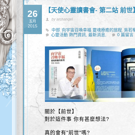
【天使心靈讀書會- 第二站 前世
26
by archangel
五月
2015
中部
向宇宙召喚幸福 靈魂療癒的旅程
吳若
,
,
心靈活動 熱門資訊,
最新消息,
0 篇留言
關於【前世】
對於這件事 你有甚麼想法?
真的會有"前世"嗎?