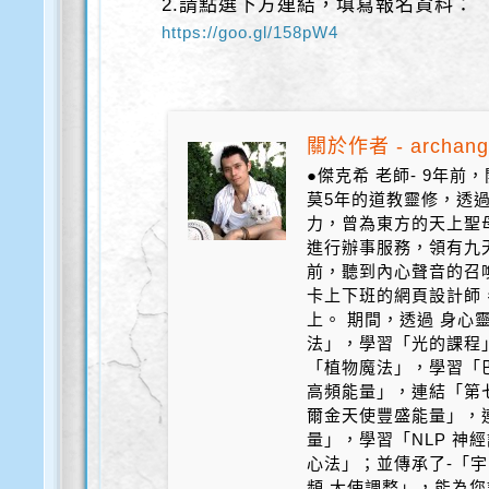
2.請點選下方連結，填寫報名資料：
https://goo.gl/158pW4
關於作者 - archang
●傑克希 老師- 9年
莫5年的道教靈修，透
力，曾為東方的天上聖
進行辦事服務，領有九天
前，聽到內心聲音的召
卡上下班的網頁設計師
上。 期間，透過 身心
法」，學習「光的課程
「植物魔法」，學習「
高頻能量」，連結「第
爾金天使豐盛能量」，
量」，學習「NLP 神
心法」；並傳承了-「宇
頻 大使調整」，能為您