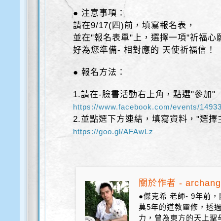
● 注意事項：
請在9/17(四)前，填寫報名表，
並在"報名表單"上，選擇一項"祈福心
好為您準備- 相對應的 天使祈福信！
● 報名方法：
1.請在-臉書活動右上角，點選"參加"
https://www.facebook.com/events/1493
2.並點選下方連結，填寫資料，"選擇
https://goo.gl/AFAwLz
關於作者 - archang
●傑克希 老師- 9年
莫5年的道教靈修，透
力，曾為東方的天上聖