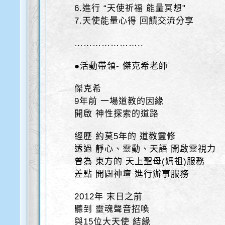
6.進行 “天使祈福 能量冥想"
7.天使能量心得 回饋交流分享
…………………..
●活動帶領- 傑克希老師
傑克希
9年前 一場道教的因緣
開啟 神性探索的道路
經歷 約莫5年的 道教靈修
透過 靜心、靈動、天語 開啟靈視力
曾為 東方的 天上聖母(媽祖)服務
差點 開闢神壇 進行辦事服務
2012年 末日之前
聽到 靈魂聲音招喚
與15位大天使 結緣