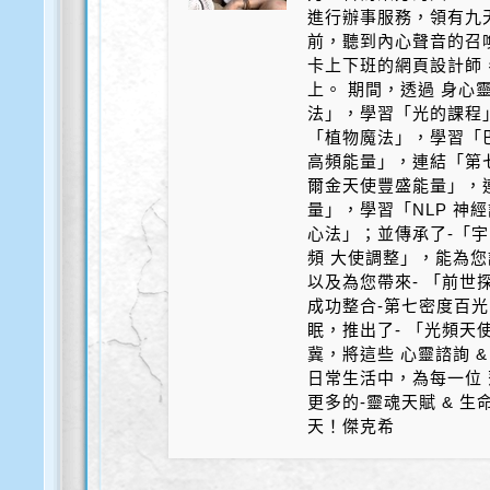
進行辦事服務，領有九天
前，聽到內心聲音的召
卡上下班的網頁設計師
上。 期間，透過 身心
法」，學習「光的課程
「植物魔法」，學習「
高頻能量」，連結「第
爾金天使豐盛能量」，
量」，學習「NLP 神
心法」；並傳承了-「宇
頻 大使調整」，能為您
以及為您帶來- 「前世探
成功整合-第七密度百光 
眠，推出了- 「光頻天
冀，將這些 心靈諮詢 &
日常生活中，為每一位 
更多的-靈魂天賦 & 
天！傑克希