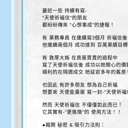
最近一些 持續有寫-
“天使祈福信"的朋友
都紛紛傳來 “心想事成"的捷報！
有 業務專員 在連續寫3個月 祈福信後
他連續兩個月 成功達到 百萬業績目
有 敦厚大姊 在房屋買賣的過程中
寫了天使祈福信後 成功以她開心的價
順利的在隔週成交 她延宕多年的舊房
也因此 有許多朋友 想為自己祈福
想要來 天使能量屋 寫一封-"天使祈福
然而 天使祈福信 不僅僅如此而已！
它其實有-"更進階"的 使用方法！！
●揭開 秘密 & 吸引力法則：