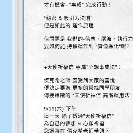
才有機會- “事成" 完成行動！
“秘密 & 吸引力法則"
便是如此的 運作原理
但問題是 我們的-信念、腦波、執行
要如何能 持續運作到 “實像顯化"呢?
.
●天使祈福信 專屬"心想事成法"：
傑克希老師 感受到大家的喜悅
便決定要為 更多的粉絲同學朋友
傳授進階的 “天使祈福信 高階運用法"
9/19(六) 下午
這一天 除了透過"天使祈福信"
為自己的夢想 & 心願祈福
您還將在 傑克希老師帶領下