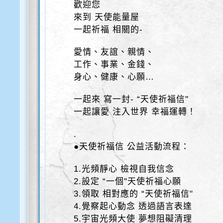
歡迎您
來到 天使能量屋
一起祈福 相關的-
愛情、友誼、親情、
工作、事業、金錢、
身心、健康、心願…
一起來 寫一封- “天使祈福信"
一起讓愛 注入世界 幸福運轉！
.
●天使祈福信 公益活動流程：
1.光頻靜心 檢視自我信念
2.設定 “一個"天使祈福心願
3.領取 相對應的 “天使祈福信"
4.覺察起心動念 透過語言表達
5.宇宙光頻大使 夢想阻礙清理