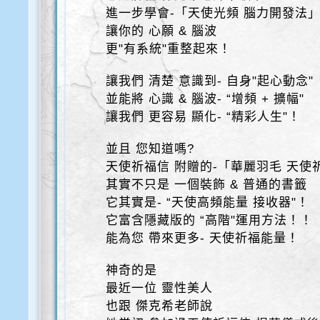
進一步學會-「天使光頻 腦力開發法
讓你的 心願 & 腦波
更"有系統"重整起來！
讓我們 清楚 意識到- 自身"起心動念"
並能將 心識 & 腦波- “增頻 + 擴幅"
讓我們 更容易 顯化- “精彩人生"！
並且 您知道嗎?
天使祈福信 附贈的-「華麗羽毛 天使
其實不只是 一個裝飾 & 普通的書籤
它其實是- “天使高頻能量 接收器"！
它富含隱藏版的 “高階"運用方法！！
能為您 帶來更多- 天使祈福能量！
神奇的是
最近一位 靈性美人
也跟 傑克希老師說