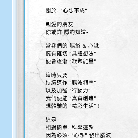
關於- “心想事成"
親愛的朋友
你或許 隱約知道-
當我們的 腦袋 & 心識
擁有確切 “具體想法"
便會逐漸 “凝聚能量"
這時只要
持續運作 “腦波頻率"
以及加強 “行動力"
我們便能 “真實創造"
想體驗的 “精彩生活"！
這是
相對簡單- 科學邏輯
因為必須- “心想" 發出腦波