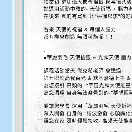
她當初 參加過天使祈福信 揭幕儀式
她運用活動中教的- 天使祈福 + 腦力
在後來 真的有買到 她"夢寐以求"的
看來 天使的祝福 & 每個人腦力
都有機會創造 無限可能呢！！
.
●華麗羽毛 天使信籤 & 光頻天使 腦
課程活動當天 傑克希老師 會透過-
第七密度高我百光 & 默基瑟德上主 &
為您接引 高頻的- “宇宙光頻大使能量
為您清理 自身無法察覺到的-"夢想阻
並讓您學會 運用「華麗羽毛 天使祈
深入開發 自身的-"腦波激發 心願顯化
讓您在家 隨時輕鬆接收- 高頻天使能