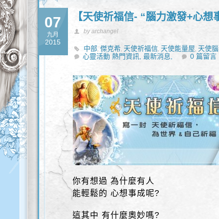
【天使祈福信- “腦力激發+心想
07
by archangel
九月
2015
中部
傑克希
天使祈福信
天使能量屋
天使腦
,
,
,
,
心靈活動 熱門資訊,
最新消息,
0 篇留言
你有想過 為什麼有人
能輕鬆的 心想事成呢?
這其中 有什麼奧妙嗎?