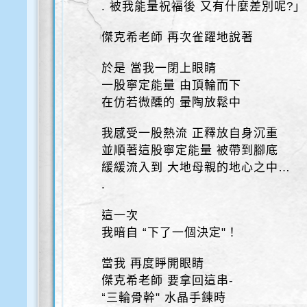
. 被我能量祝福後 又有什麼差別呢?」
傑克希老師 再次雀躍地說著
於是 當我一閉上眼睛
一股寧定能量 由頂輪而下
在仿若微醺的 暈陶放鬆中
我感受一股熱流 正釋放自身沉重
並順著這股寧定能量 被帶到腳底
緩緩流入到 大地母親的地心之中…
.
這一次
我暗自 “下了一個決定"！
當我 再度睜開眼睛
傑克希老師 要拿回這串-
“三輪骨幹" 水晶手鍊時