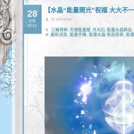
【水晶“能量開光”祝福 大大不
28
by archangel
十月
2015
三輪骨幹
天使能量屋
月光石
能量水晶飾品
,
,
,
,
最新消息,
能量手鍊,
能量水晶 新品發表,
能量