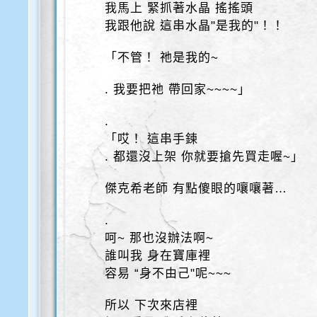
我馬上 緊抓著水晶 搖搖頭
我跟他說 這串水晶"是我的"！！
「不管！ 祂是我的~
. 我要把祂 帶回家~~~~」
.
「哎！ 這串手鍊
. 都還沒上架 你就要搶先買走喔~」
傑克希老師 有點傻眼的嚷嚷著…
.
呵~ 那也沒辦法啊~
誰叫我 身在寶庫裡
容易 “身不由己"呢~~~
所以 下次來店裡