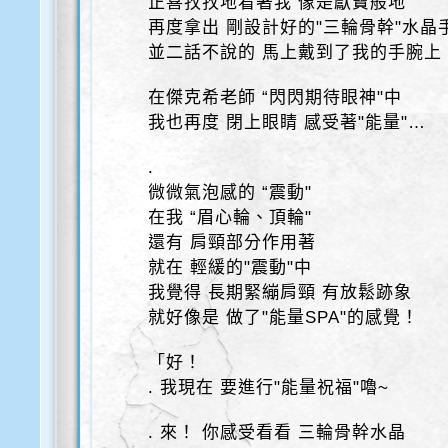
正喜孜孜地看著我 像是獻寶般地
再度拿出 剛設計好的"三輪骨幹"水晶
並二話不說的 馬上戴到了我的手腕上
在傑克希老師 “閃閃期待眼神"中
我也再度 閉上眼睛 感受著"能量"…
.
微微氣泡感的 “震動"
在我 “眉心輪、頂輪"
還有 肩頸部分作用著
就在 輕緩的"震動"中
我覺得 長期緊繃肩頸 有放鬆跡象
就好像是 做了"能量SPA"的感覺！
「好！
. 我現在 要進行"能量祝福"嚕~
. 來！ 你感受看看 三輪骨幹水晶