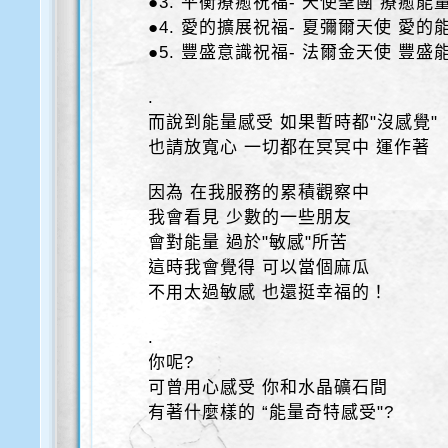
●3. 平衡療癒祝福- 天使聖團 療癒能
●4. 愛的擴展祝福- 夏彌爾天使 愛的
●5. 豐盛意識祝福- 法爾金天使 豐盛
.
而說到能量感受 如果暫時都"沒感覺"
也請放寬心 一切都在冥冥中 運作著
因為 在我服務的累積觀察中
我會看見 少數的一些朋友
會對能量 過於"敏感"所苦
這時我會覺得 可以當個麻瓜
不用太過敏感 也還挺幸福的！
.
你呢?
可曾用心感受 你和水晶礦石間
有著什麼樣的 “能量奇特感受"?