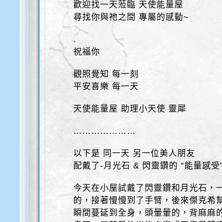
歡迎找一天蒞臨 天使能量屋
尋找你與祂之間 專屬的感動~
.
祝福你
觀照覺知 每一刻
平安喜樂 每一天
天使能量屋 助理小天使 靈犀
…………………
以下是 同一天 另一位美人朋友
配戴了-月光石 & 閃靈鑽的 “能量感受
今天在小屋試戴了閃靈鑽和月光石，
的，接著慢慢到了手臂，後來傑克希
瞬間蔓延到全身，頭暈暈的，背麻麻