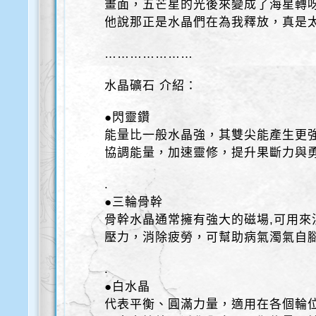
畫面，五芒星的光後來變成了海星轉
他說那正是水晶們在為我釋放，真是
…………………
水晶礦石 介紹：
●閃靈鑽
能量比一般水晶強，其雙尖能產生更
協調能量，加速靈修，提升果斷力與
.
●三輪骨幹
骨幹水晶通常擁有強大的磁場,可用來
壓力，消除疲勞，可幫助病氣濁氣自
.
●白水晶
代表平衡、圓滿力量，適用在各個輪