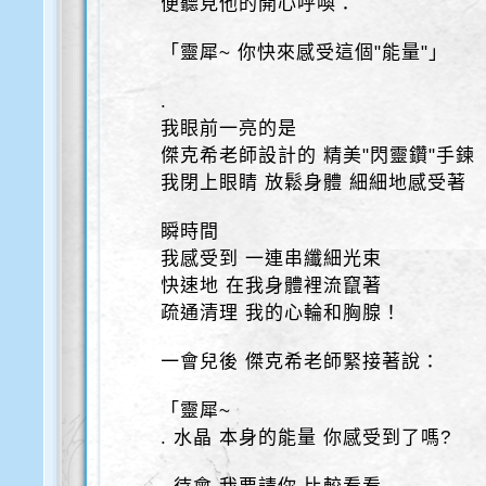
便聽見他的開心呼喚：
「靈犀~ 你快來感受這個"能量"」
.
我眼前一亮的是
傑克希老師設計的 精美"閃靈鑽"手鍊
我閉上眼睛 放鬆身體 細細地感受著
瞬時間
我感受到 一連串纖細光束
快速地 在我身體裡流竄著
疏通清理 我的心輪和胸腺！
一會兒後 傑克希老師緊接著說：
「靈犀~
. 水晶 本身的能量 你感受到了嗎?