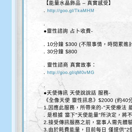
【能量水晶飾品 – 真實感受】
.
http://goo.gl/TkaMHM
.
●靈性諮詢 占卜收費-
. 10分鐘 $300 (不限事情，時間累進
. 30分鐘 $800
. 靈性諮商 真實故事：
.
http://goo.gl/qM0vMG
.
●天使傳訊 天使說說話 服務-
《全像天使 靈性訊息》$2000 (約40
1.因應此服務，所帶來的-"天使療法 
. 是根據 當下"天使能量"所決定，將
2.接受傳訊服務之前，當事人需先體
3.由於耗費能量，目前每日 僅提供"2