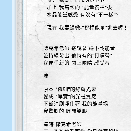
. 待會 我要請你 比較看看-
. 加上 我高頻的 “能量祝福"後
. 水晶能量感受 有沒有"不一樣"?
. 現在 我要編織-"祝福能量"進去喔！
.
傑克希老師 邊說著 邊下載能量
並持續發出 他特有的"打嗝聲"
我便重新的 閉上眼睛 感受著
哇！
原本 “纖細"的絲絲光束
變成 “厚實"的光柱質感
不斷沖刷淨化著 我的能量場
我驚訝的 睜開雙眼
這時 傑克希老師