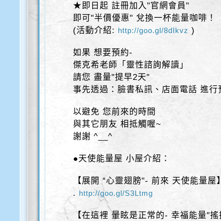
★即日起 註冊加入"官網會員"
即可"半價優惠" 兌換一杯能量咖啡！
(活動介紹:
)
http://goo.gl/8dIkvz
如果 想要預約-
傑克希老師「靈性諮詢解讀」
請您 盡量"提早2天"
事先透過：臉書私訊、店面電話 進行
以避免 您前來的時間
與其它朋友 相抵觸喔~
謝謝 ^__^
●天使能量屋 小屋介紹：
【展開 “心靈翅膀"- 前來 天使能量屋
.
http://goo.gl/S3Ltmg
【在這裡 暈眩是正常的- 幸福能量"搖