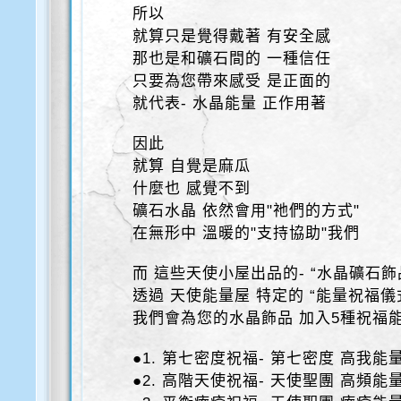
所以
就算只是覺得戴著 有安全感
那也是和礦石間的 一種信任
只要為您帶來感受 是正面的
就代表- 水晶能量 正作用著
因此
就算 自覺是麻瓜
什麼也 感覺不到
礦石水晶 依然會用"祂們的方式"
在無形中 溫暖的"支持協助"我們
而 這些天使小屋出品的- “水晶礦石飾
透過 天使能量屋 特定的 “能量祝福儀
我們會為您的水晶飾品 加入5種祝福
●1. 第七密度祝福- 第七密度 高我能
●2. 高階天使祝福- 天使聖團 高頻能