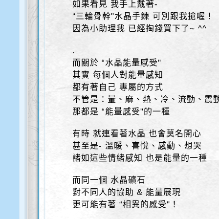
如果看見 我手上戴著-
“三輪骨幹"水晶手鍊 可別跟我搶喔！
因為小助理我 已經掏錢買下了~ ^^
.
而關於 “水晶能量感受"
其實 每個人對能量感知
都有著自己 專屬的方式
不管是：暈、麻、熱、冷、流動、震
那都是 “能量感受"的一種
有時 就連看著水晶 也會莫名開心
甚至是- 溫暖、喜悅、感動、想哭
諸如這些情緒感知 也是能量的一種
而同一個 水晶礦石
對不同人的協助 & 能量展現
更可能有著 “相異的感受"！