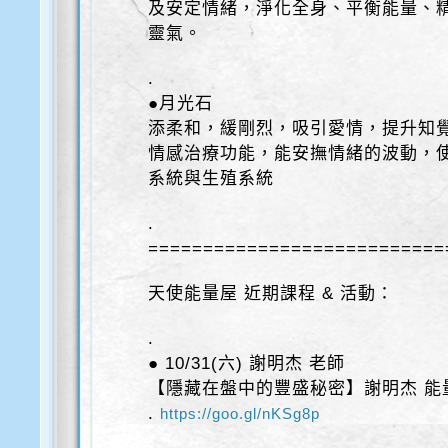
及安定情緒，淨化全身、平衡能量、
靈氣。
.
●月光石
添柔和，緩剛烈，吸引愛情，提升知
情感治療功能，能安撫情緒的波動，
系統與生殖系統
.
===========================
天使能量屋 近期課程 & 活動：
.
● 10/31(六) 謝明杰 老師
【隱藏在盤中的豐盛秘密】謝明杰 能
.
https://goo.gl/nKSg8p