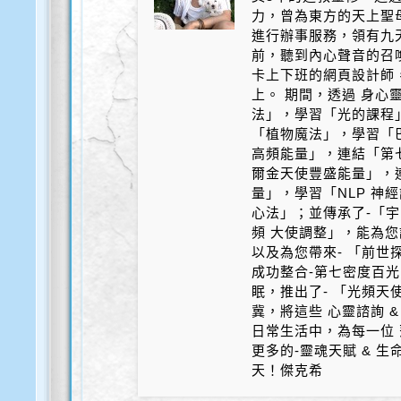
力，曾為東方的天上聖
進行辦事服務，領有九天
前，聽到內心聲音的召
卡上下班的網頁設計師
上。 期間，透過 身心
法」，學習「光的課程
「植物魔法」，學習「
高頻能量」，連結「第
爾金天使豐盛能量」，
量」，學習「NLP 神
心法」；並傳承了-「宇
頻 大使調整」，能為您
以及為您帶來- 「前世探
成功整合-第七密度百光 
眠，推出了- 「光頻天
冀，將這些 心靈諮詢 &
日常生活中，為每一位 
更多的-靈魂天賦 & 
天！傑克希