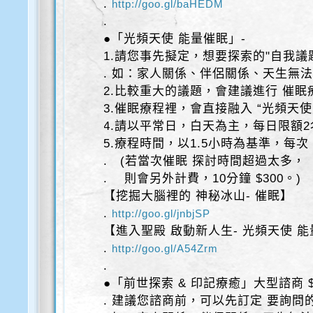
.
http://goo.gl/baHEDM
.
●「光頻天使 能量催眠」-
1.請您事先擬定，想要探索的"自我議
. 如：家人關係、伴侶關係、天生無
2.比較重大的議題，會建議進行 催眠
3.催眠療程裡，會直接融入 “光頻天
4.請以平常日，白天為主，每日限額2
5.療程時間，以1.5小時為基準，每次 $
. (若當次催眠 探討時間超過太多，
. 則會另外計費，10分鐘 $300。)
【挖掘大腦裡的 神秘冰山- 催眠】
.
http://goo.gl/jnbjSP
【進入聖殿 啟動新人生- 光頻天使 
.
http://goo.gl/A54Zrm
.
●「前世探索 & 印記療癒」大型諮商 $
. 建議您諮商前，可以先訂定 要詢問的