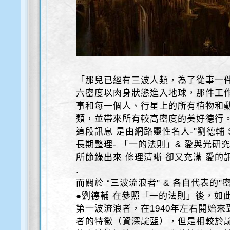
「那兒已經有三波人類，為了從事一
六密度以肉身狀態進入地球，那件工
事和每一個人、行星上的所有植物和
類，並帶來所有較高密度的美好德行
這段訊息 是由網路靈性名人-"劉德輔 Skyd
長期整理- 「一的法則」& 愛與光研
所節錄出來 條理清晰 卻又充滿 愛的
.
而關於 “三波流浪者" & 各自代表的"
●劉德輔 在參照「一的法則」後，如
第一波流浪者，在1940年左右開始
者的特徵（資深靛藍），但是相較於