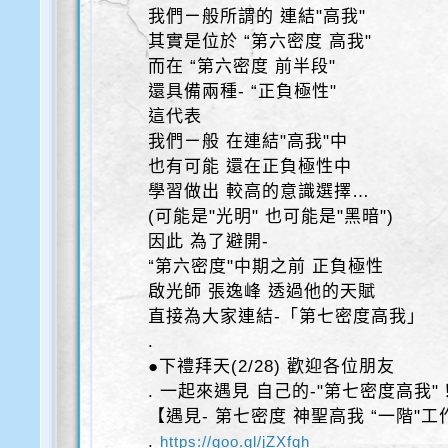
我們ㄧ般所謂的 連結"高我"
其實是位於 “第六密度 高我"
而在 “第六密度 前半段"
還具備兩種- “正負極性"
這代表
我們ㄧ般 在連結"高我"中
也有可能 還在正負極性中
學習做出 較高的意識選擇…
(可能是"光明" 也可能是"黑暗")
因此 為了避開-
“第六密度"中期之前 正負極性
啟光師 張逸峰 透過他的天賦
直接為大家連結-「第七密度高我」
.
●下禮拜天(2/28) 歡迎各位朋友
. 一起來遇見 自己的-"第七密度高我"
【遇見- 第七密度 神聖高我 “一階"
.
https://goo.gl/jZXfqh