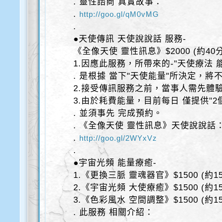
. 靈性諮商 真實故事：
.
http://goo.gl/qM0vMG
.
●天使傳訊 天使說說話 服務-
《全像天使 靈性訊息》$2000 (約40
1.因應此服務，所帶來的-"天使療法 
. 是根據 當下"天使能量"所決定，將
2.接受傳訊服務之前，當事人需先體
3.由於耗費能量，目前每日 僅提供"2
. 並須事先 完成預約。
. 《全像天使 靈性訊息》天使說說話
.
http://goo.gl/2WYxVz
.
●宇宙光頻 能量療癒-
1.《更換三脈 靈魂器官》$1500 (約15
2.《宇宙光頻 大使療癒》$1500 (約15
3.《色彩風水 空間調整》$1500 (約15
. 此服務 相關介紹：