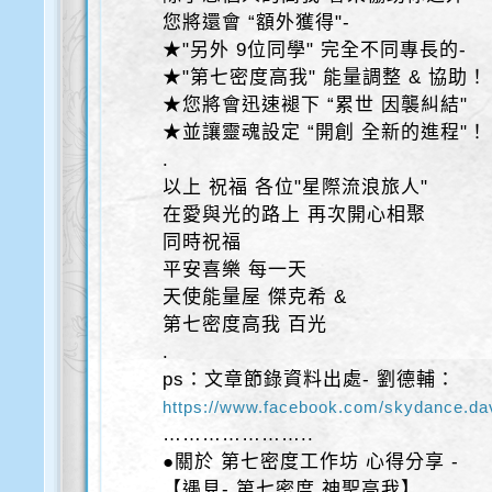
您將還會 “額外獲得"-
★"另外 9位同學" 完全不同專長的-
★"第七密度高我" 能量調整 & 協助！
★您將會迅速褪下 “累世 因襲糾結"
★並讓靈魂設定 “開創 全新的進程"！
.
以上 祝福 各位"星際流浪旅人"
在愛與光的路上 再次開心相聚
同時祝福
平安喜樂 每一天
天使能量屋 傑克希 &
第七密度高我 百光
.
ps：文章節錄資料出處- 劉德輔：
https://www.facebook.com/skydance.da
…………………..
●關於 第七密度工作坊 心得分享 -
【遇見- 第七密度 神聖高我】