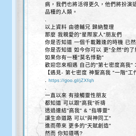
病，我們也將活得更久，他們將扮演
品種的人類。
.
以上資料 由德輔兄 歸納整理
那麼 我親愛的"星際家人"朋友們
你是否知道 一個千載難逢的時機 已然
你是否知道 如今你可以 更"全然"的了
如果你有一種"莫名悸動"
歡迎您來相遇 自己的"第七密度高我"
【遇見- 第七密度 神聖高我 “一階"
.
https://goo.gl/jZXfqh
.
一直以來 有接觸靈性朋友
都知道 可以跟"高我"祈禱
透過連結"高我" & “指導靈"
讓生命道路 可以"與神同工"
進而帶來 更多的"天賦創造"
然而 你知道嗎?