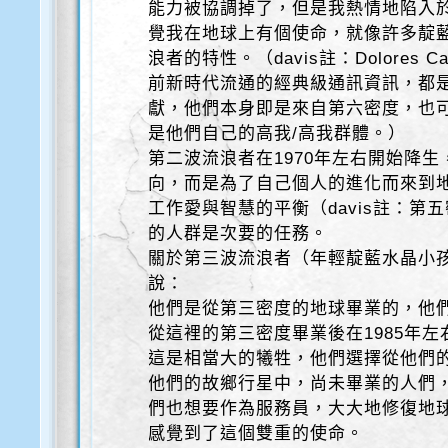
能力被協調掉了，但是我熱情地陷入
覺我在地球上有個使命，就像許多靛
浪者的特性。（davis註：Dolores 
前新時代流通的經典級通訊資訊，都
獻，他們本身即是來自第六密度，也
是他們自己的高我/高我群體。）
第二波流浪者在1970年左右開始降
向，而是為了自己個人的進化而來到
工作愛與智慧的平衡（davis註：第
的人群是次要的任務。
關於第三波流浪者（年輕靛藍水晶小孩）
說：
他們是從第三密度的地球畢業的，他
從這裡的第三密度畢業後在1985年
這是相當大的犧牲，他們選擇從他們
他們的故鄉行星中，尚未畢業的人們
們也想要作為服務員，大大地修復地
感覺到了這個雙重的使命。