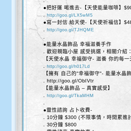
.
●把好運 喝進去-【天使能量咖啡】$9
.
http://goo.gl/LX5wM5
●寫一封信 給天使-【天使祈福信】$4
.
http://goo.gl/TJHQME
.
●能量水晶飾品 幸福滋養手作
. 歡迎親臨小屋 感受挑選，相關介紹
【天使水晶 幸福御守- 滋養 你的每一
.
http://goo.gl/h017Ld
【擁有 自己的"幸福御守"- 能量水晶
. http://goo.gl/ObIVtr
【能量水晶飾品 – 真實感受】
.
http://goo.gl/TkaMHM
.
●靈性諮詢 占卜收費-
. 10分鐘 $300 (不限事情，時間累進
. 30分鐘 $800