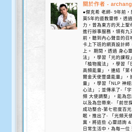
關於作者 - archang
●傑克希 老師- 9年
莫5年的道教靈修，透
力，曾為東方的天上聖
進行辦事服務，領有九天
前，聽到內心聲音的召
卡上下班的網頁設計師
上。 期間，透過 身心
法」，學習「光的課程
「植物魔法」，學習「
高頻能量」，連結「第
爾金天使豐盛能量」，
量」，學習「NLP 神
心法」；並傳承了-「宇
頻 大使調整」，能為您
以及為您帶來- 「前世探
成功整合-第七密度百光 
眠，推出了- 「光頻天
冀，將這些 心靈諮詢 &
日常生活中，為每一位 