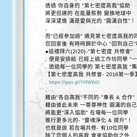
透過 你自身的 “第七密度高我"協助
將更迅速的 在能量態勢 變換地球中
深深望進 滿是愛與光的 “圓滿自性"！
.
而"已經參加過" 遇見第七密度高我的
您回家後 有時時歸於中心 “回到自己"
●這禮拜六(2/20)-"第七密度 共修會"
. 便是安排給 已經上過工作坊同學 “
. 透過每一位同學的 第七密度高我 “
【第七密度高我 共修會- 2016第一季
.
https://goo.gl/YHW6tO
.
藉由"各自高我"不同的-"專長 & 合作"
藉由彼此未來 一尊尊神性 圓滿的自
將能更"深入協助" 在場每一位同學
進行更多元的- “靈魂淨化 & 提升"！
也就是說 若在場共修- 有10位同學
除了您個人的高我 會來協助你之外