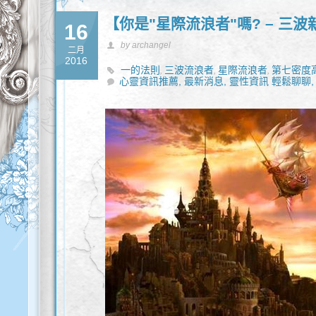
【你是"星際流浪者"嗎? – 三波
16
by archangel
二月
2016
一的法則
三波流浪者
星際流浪者
第七密度
,
,
,
心靈資訊推薦,
最新消息,
靈性資訊 輕鬆聊聊