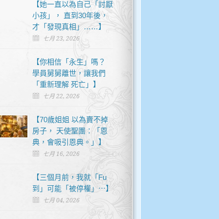
【她一直以為自己「討厭
小孩」， 直到30年後，
才「發現真相」……】
七月 23, 2026
【你相信「永生」嗎？
學員舅舅離世，讓我們
「重新理解 死亡」】
七月 22, 2026
【70歲姐姐 以為賣不掉
房子， 天使聖團：「恩
典，會吸引恩典。」】
七月 16, 2026
【三個月前，我就「Fu
到」可能「被停權」⋯】
七月 04, 2026