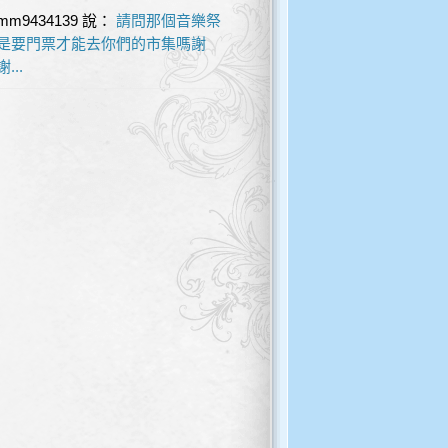
mm9434139
說：
請問那個音樂祭
是要門票才能去你們的市集嗎謝
謝...