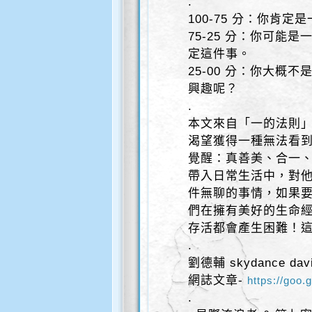
.
100-75 分：你肯
75-25 分：你可能
定這件事。
25-00 分：你大概
興趣呢？
.
本文來自「一的法則
渴望獲得一種無法看
覺醒：真善美、合一
帶入日常生活中，對
件無聊的事情，如果
們在擁有美好的生命
存活都會產生困難！
.
劉德輔 skydance davi
網誌文章-
https://goo.
.