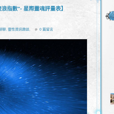
流浪指數"- 星際靈魂評量表】
聊聊,
靈性資訊趣談,
0 篇留言