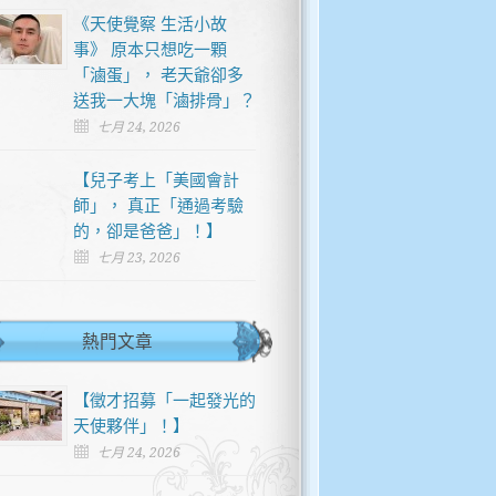
《天使覺察 生活小故
事》 原本只想吃一顆
「滷蛋」， 老天爺卻多
送我一大塊「滷排骨」？
七月 24, 2026
【兒子考上「美國會計
師」， 真正「通過考驗
的，卻是爸爸」！】
七月 23, 2026
熱門文章
【徵才招募「一起發光的
天使夥伴」！】
七月 24, 2026