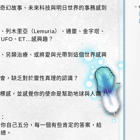
說、奇幻故事、未來科技與明日世界的事務感到
斯、列木里亞（Lemuria）、通靈、金字塔、
、UFO、ET…感興趣？
祈禱、另類治療、或將愛與光帶到這個世界感興
類社會，缺乏對於靈性真理的認識？
的目標感，並感覺你的使命是幫助地球與人類？
數：
給你自己五分，每一個有些肯定的答案，給
加總。