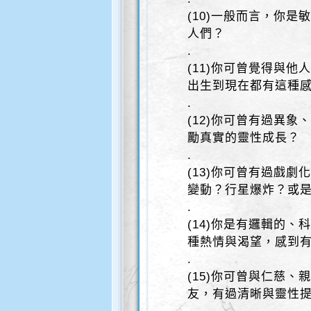
(10)一般而言，你
人們？
.
(11)你可曾覺得與
出生到現在都有這種
.
(12)你可曾有過異
勵真實的靈性成長？
.
(13)你可曾有過戲
變動？行星爆炸？或
.
(14)你是有邏輯的
種熱情與渴望，感到
.
(15)你可曾與仁慈
友，有過清晰與靈性