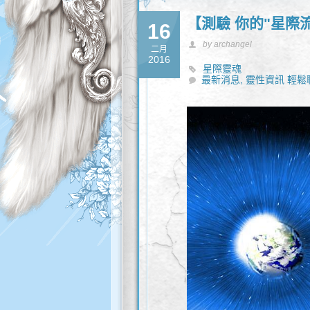
【測驗 你的"星際
16
by archangel
二月
2016
星際靈魂
最新消息,
靈性資訊 輕鬆