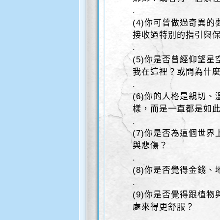
.
(4)你可曾做過奇異
接收過特別的指引與
.
(5)你是否曾經仰望
我在這裡？或問為什
.
(6)你的人格是親切
樣，而是一直都是如
.
(7)你是否為這個世
與悲傷？
.
(8)你是否覺得金錢
.
(9)你是否覺得跟植
處來得更舒服？
.