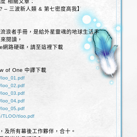
密度 相關文章：
? – 三波新人類 & 第七密度高我】
 流浪者手冊，是給外星靈魂的地球生活手
載來閱讀，
gle網路硬碟，請至這裡下載
w of One 中譯下載
/loo_01.pdf
/loo_02.pdf
/loo_03.pdf
/loo_04.pdf
/loo_05.pdf
m/TLOO/tloo.pdf
y兄，及所有幕後工作夥伴，合十。