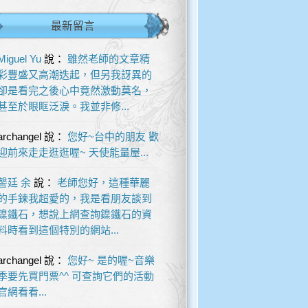
最新留言
Miguel Yu
說：
雖然老師的文章精
彩豐盛又高潮迭起，但另我訝異的
卻是看完之後心中竟然激動莫名，
甚至於眼眶泛淚。我並非修...
archangel
說：
您好~台中的朋友 歡
迎前來走走逛逛喔~ 天使能量屋...
謦廷 余
說：
老師您好，這種華麗
的手鍊我超愛的，我是看朋友談到
鎳鐵石，想說上網查詢鎳鐵石的資
料時看到這個特別的網站...
archangel
說：
您好~ 是的喔~音樂
季要先買門票^^ 可查詢它們的活動
官網看看...