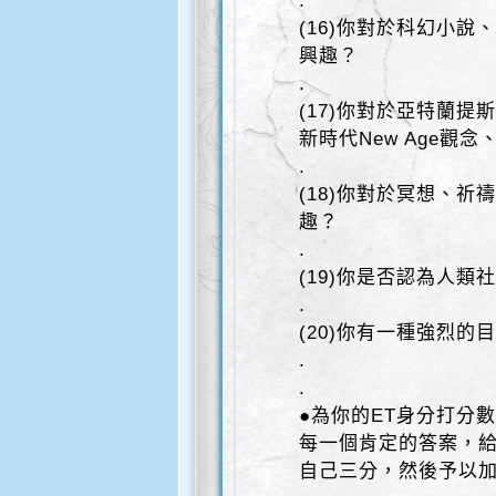
.
(16)你對於科幻小
興趣？
.
(17)你對於亞特蘭提
新時代New Age觀念
.
(18)你對於冥想、
趣？
.
(19)你是否認為人
.
(20)你有一種強烈
.
.
●為你的ET身分打分
每一個肯定的答案，
自己三分，然後予以