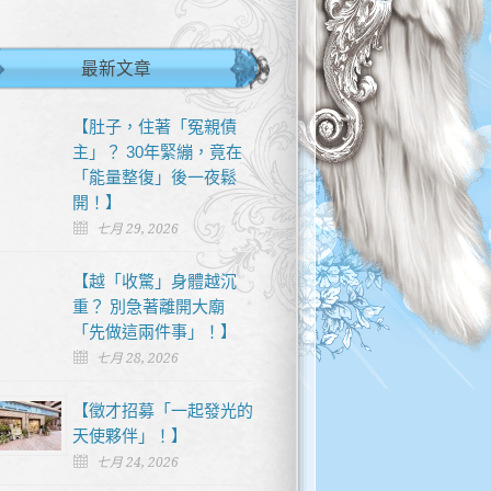
最新文章
【肚子，住著「冤親債
主」？ 30年緊繃，竟在
「能量整復」後一夜鬆
開！】
七月 29, 2026
【越「收驚」身體越沉
重？ 別急著離開大廟
「先做這兩件事」！】
七月 28, 2026
【徵才招募「一起發光的
天使夥伴」！】
七月 24, 2026