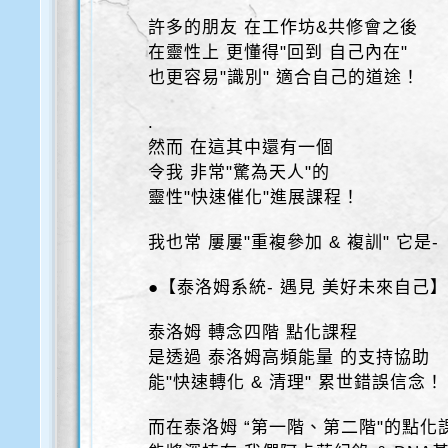
許多的朋友 在工作坊&共修會之後
在靈性上 更懂得"回到 自己內在"
也更容易"識別" 適合自己的道途！
.
然而 在這其中還有一個
令我 非常"驚為天人"的
靈性"快速催化"進展課程！
我也常 屢屢"重複參加 & 複訓" 它是-
●【泰洛姆系統- 遇見 美好未來自己
泰洛姆 轉念四階 點化課程
是透過 泰洛姆高頻能量 的支持協助
能"快速轉化 & 清理" 累世錯誤信念！
而在泰洛姆 “第一階、第二階"的點化