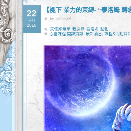
【褪下 業力的束縛- “泰洛姆 轉
22
by archangel
三月
2016
天使能量屋
張逸峰
泰洛姆
點化
,
,
,
心靈課程 開課資訊,
最新消息,
課程&活動資訊