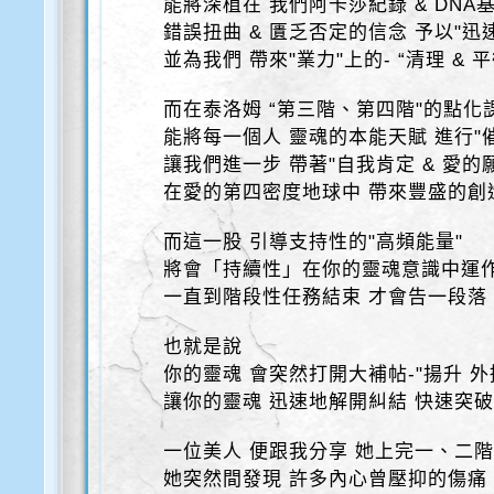
能將深植在 我們阿卡莎紀錄 & DNA
錯誤扭曲 & 匱乏否定的信念 予以"迅
並為我們 帶來"業力"上的- “清理 & 
而在泰洛姆 “第三階、第四階"的點化
能將每一個人 靈魂的本能天賦 進行"
讓我們進一步 帶著"自我肯定 & 愛的
在愛的第四密度地球中 帶來豐盛的創
而這一股 引導支持性的"高頻能量"
將會「持續性」在你的靈魂意識中運
一直到階段性任務結束 才會告一段落
也就是說
你的靈魂 會突然打開大補帖-"揚升 外
讓你的靈魂 迅速地解開糾結 快速突
一位美人 便跟我分享 她上完一、二
她突然間發現 許多內心曾壓抑的傷痛 