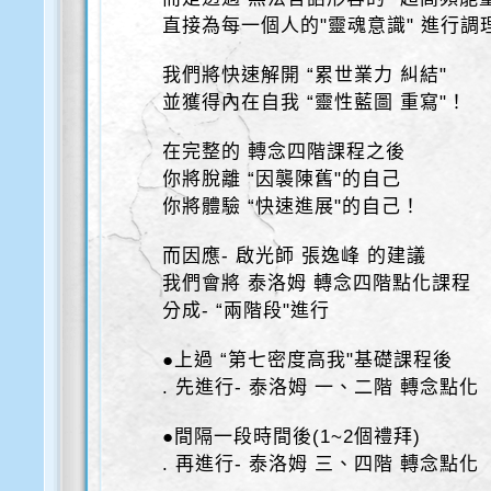
直接為每一個人的"靈魂意識" 進行調
我們將快速解開 “累世業力 糾結"
並獲得內在自我 “靈性藍圖 重寫"！
在完整的 轉念四階課程之後
你將脫離 “因襲陳舊"的自己
你將體驗 “快速進展"的自己！
而因應- 啟光師 張逸峰 的建議
我們會將 泰洛姆 轉念四階點化課程
分成- “兩階段"進行
●上過 “第七密度高我"基礎課程後
. 先進行- 泰洛姆 一、二階 轉念點化
●間隔一段時間後(1~2個禮拜)
. 再進行- 泰洛姆 三、四階 轉念點化