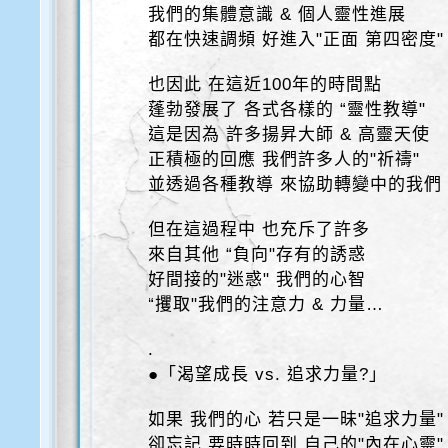
我們的集體意識 & 個人靈性進展
都在快速調頻 好進入"正面 第四密度"
也因此 在這近100年的時間點
蓬勃發展了 各式各樣的 “靈性教導"
這是因為 許多揚昇大師 & 高靈天使
正積極的回應 我們許多人的"祈禱"
並透過各種教導 來協助轉變中的我們
但在這過程中 也充斥了許多
來自其他 “負向"存有的誘惑
好間接的"迷惑" 我們的心智
“攫取"我們的注意力 & 力量…
.
●「渴望成長 vs. 追求力量?」
如果 我們的心 若只是一昧"追求力量"
卻忘記 要時時回到 自己的"內在心靈"