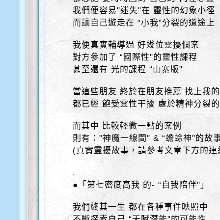
我們便容易"迷失"在 靈性的幻象小徑
而讓自己遊走在 “小我"分裂的道途上
我便真實輔導過 好幾位靈擾個案
對方參加了 “國際性"的靈性課程
甚至還有 光的課程 “山寨版"
當這些朋友 終於在朋友推薦 找上我
都已經 飽受靈性干擾 處於精神分裂
而其中 比較輕微一點的案例
則有："神魔一線間" & “蟾蜍神"的故
(真實靈擾故事，請參考文章下方的連
.
●「第七密度高我 的- “自我陪伴"」
我們終其一生 都在各種事件映照中
不斷探索自己 “天賦潛能"的可能性