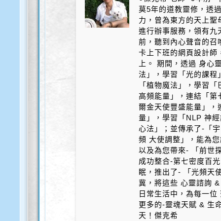
莫5年的道教靈修，透
力，曾為東方的天上聖
進行辦事服務，領有九天
前，聽到內心聲音的召
卡上下班的網頁設計師
上。 期間，透過 身心
法」，學習「光的課程
「植物魔法」，學習「
高頻能量」，連結「第
爾金天使豐盛能量」，
量」，學習「NLP 神
心法」；並傳承了-「宇
頻 大使調整」，能為您
以及為您帶來- 「前世探
成功整合-第七密度百光 
眠，推出了- 「光頻天
冀，將這些 心靈諮詢 &
日常生活中，為每一位 
更多的-靈魂天賦 & 
天！傑克希