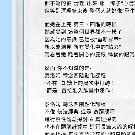
都不斷的被"清理"出來 那一陣子"心情
但等到清理結束後 整個人就好像"重生
而她在上完 第三、四階的時候
她感覺到 這整個世界都不一樣了
因為她的意識 已經被"重新昇華"
所以能洞見 所有變化中的"精彩"
我看著她 眨著開心的雙眼 悸動的跟
然而 你不知道的是-
泰洛姆 轉念四階點化課程
“不在" 知識上的層次中打轉！
“而是" 直接進入能量中運作！
泰洛姆 轉念四階點化課程
不像 佛法經典 或是 奇蹟課程
進行靈性觀念探討 & 真理探究
也不在頭腦計算中 進行長篇大論的解
而是透過 無法言語形容的 “超高頻能量