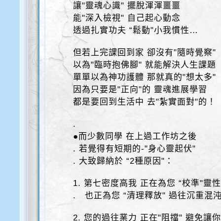
讓"靈魂心識" 擺脫渾渾噩噩
能"深入檢視" 自己起心動念
透過扎實功夫 “鬆動"小我慣性…
但若上完課回到家 卻沒有"隨時覺察"
以為"臨時抱佛腳" 就能解決人生課題
單單以為神功護體 那就真的"想太多"
因為只要是"正向"的 靈魂進展學習
都是要回到生活中 去"紮實面對"的！
.
●而少數同學 在上過工作坊之後
. 若覺得有短期的-"身心靈起伏"
. 大致歸納於 “2種原因"：
1. 第七密度高我 正在為您 “校準"靈
. 也正為您 “清理釋放" 過往沉重混
2. 您的過往業力 正在"阻擋" 避免讓