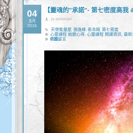
【靈魂的"承諾"- 第七密度高我 
04
by archangel
五月
2016
天使能量屋
張逸峰
泰洛姆
第七密度
,
,
,
心靈課程 蛻變心得,
心靈課程 開課資訊,
最新
趣談,
0 篇留言