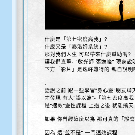
什麼是「第七密度高我」?
什麼又是「泰洛姆系統」?
那對我們人生 可以帶來什麼幫助嗎?
讓我們直擊- “啟光師 張逸峰" 現身說
下方「影片」是逸峰難得的 親自說明喔~
.
話說之前 跟一些學習"身心靈"朋友聊
才發現 有人"誤以為"-「第七密度高我
是"速效"靈性課程 上過之後 就能飛天
如果 你曾經這麼以為 那可真的「誤
因為 這"並不是" 一門速效課程