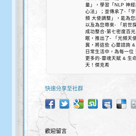
量」，學習「NLP 神
心法」；並傳承了-「宇
頻 大使調整」，能為您
以及為您帶來- 「前世探
成功整合-第七密度百光 
眠，推出了- 「光頻天
冀，將這些 心靈諮詢 &
日常生活中，為每一位 
更多的-靈魂天賦 & 
天！傑克希
快速分享至社群
歡迎留言