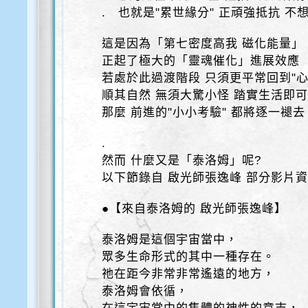
. 也就是"累世緣分" 正頑強抵抗 不
這是因為「第七密度高我 磁化能量」
正起了極大的「靈魂催化」進展效應
若處於此過渡階段 只須更平常回到"心
順其自然 無須大驚小怪 踏實生活即
那麼 前進的"小小考驗" 都將逐一褪去
.
然而 什麼又是「泰洛姆」呢?
以下節錄自 啟光師張逸峰 部分影片
●【來自泰洛姆的 啟光師張逸峰】
泰洛姆是這個宇宙當中，
眾多生命形式的其中一種存在。
祂在距今非常非常遙遠的地方，
泰洛姆會依循，