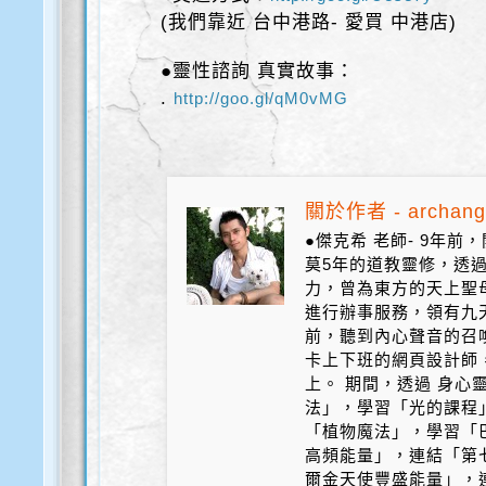
(我們靠近 台中港路- 愛買 中港店)
●靈性諮詢 真實故事：
.
http://goo.gl/qM0vMG
關於作者 - archang
●傑克希 老師- 9年
莫5年的道教靈修，透
力，曾為東方的天上聖
進行辦事服務，領有九天
前，聽到內心聲音的召
卡上下班的網頁設計師
上。 期間，透過 身心
法」，學習「光的課程
「植物魔法」，學習「
高頻能量」，連結「第
爾金天使豐盛能量」，