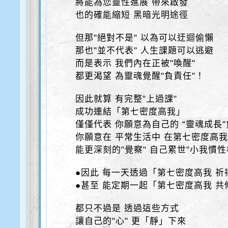
將能為您靈性進展 帶來啟發
也的確能縮短 黑暗光明途徑
但那"絕對不是" 以為可以迂迴偷懶
那也"並不代表" 人生課題可以逃避
而是表示 我們內在正被"喚醒"
都更渴望 為靈魂覺醒"負責任"！
因此就算 有完整"上過課"
成功連結「第七密度高我」
僅僅代表 你願意為自己的 “靈魂成長
你願意在 平常生活中 在第七密度高
能更深刻的"覺察" 自己累世"小我慣性
●因此 每一天透過「第七密度高我 祈
●甚至 能定期一起「第七密度高我 共
都只不過是 透過這些方式
讓自己的"心" 更「靜」下來