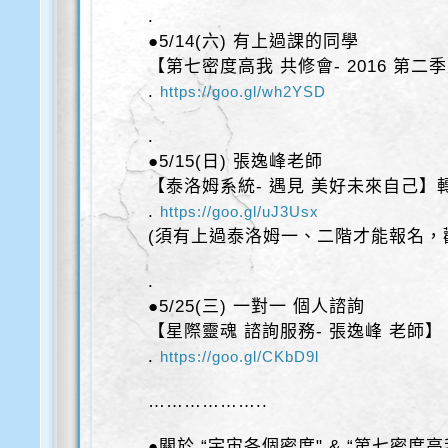
.
●5/14(六) 有上過課的同學
【第七密度高我 共修會- 2016 第二
.
https://goo.gl/wh2YSD
.
●5/15(日) 張逸峰老師
【泰洛姆系統- 遇見 美好未來自己】
.
https://goo.gl/uJ3Usx
(須有上過泰洛姆一、二階才能報名，
.
●5/25(三) 一對一 個人諮詢
【星際靈魂 諮詢服務- 張逸峰 老師】
.
https://goo.gl/CKbD9l
………………..
●關於 “宇宙各個密度" & “第七密度