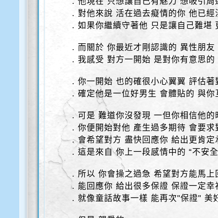
. 他現在 只想讓自己有魅力 想吸引
. 對他來說 活在過去癡情的你 他已
. 如果你繼續守著他 只是讓自己難堪
. 而關於 你最近才剛認識的 異性朋友
. 我感受 對方一開始 是對你有意思的
. 你一開始 也的確很小心翼翼 評估著
. 確定他是一位好男生 會體貼的 與你
. 可是 難道你沒發現 一但你相信他的
. 你便開始對他 產生過多期待 會要求
. 會希望對方 盡快回應你 給出更肯定
. 這是來自 你上一段感情中的 “不安全
. 所以 你會操之過急 希望對方能馬
. 能回應你 給出很多保證 保證一定
. 就像童話故事一樣 能再次"保證" 