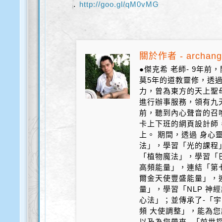
.
http://goo.gl/qM0vMG
關於作者 - archang
●傑克希 老師- 9年
莫5年的道教靈修，透
力，曾為東方的天上聖
進行辦事服務，領有九天
前，聽到內心聲音的召
卡上下班的網頁設計師
上。 期間，透過 身心
法」，學習「光的課程
「植物魔法」，學習「
高頻能量」，連結「第
爾金天使豐盛能量」，
量」，學習「NLP 神
心法」；並傳承了-「宇
頻 大使調整」，能為您
以及為您帶來- 「前世探