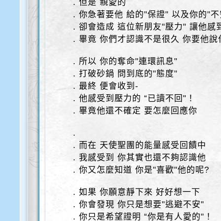
. 但是 親愛的
. 你急著要他 給的"保證" 以及你的"
. 卻會造成 這位新朋友"壓力" 讓他感
. 畢竟 你們才認識不是很久 你要他說
. 所以 你的奪命"連環訊息"
. 打破砂鍋 問到底的"態度"
. 最終 便會收到-
. 他感受到壓力的 “已讀不回"！
. 畢竟他還不確定 要怎麼回應你
.
. 而在 天使聖團的能量感受回饋中
. 我感受到 你其實也還不夠認識他
. 你又怎麼知道 你是"喜歡"他的呢?
. 如果 你願意靜下來 好好想一下
. 你會發現 你只是想要"逃避不安"
. 你只是希望證明 “你是有人愛的"！