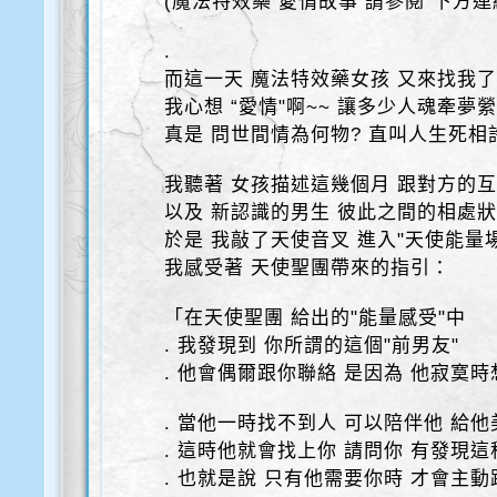
(魔法特效藥 愛情故事 請參閱"下方連結
.
而這一天 魔法特效藥女孩 又來找我
我心想 “愛情"啊~~ 讓多少人魂牽夢
真是 問世間情為何物? 直叫人生死相
我聽著 女孩描述這幾個月 跟對方的
以及 新認識的男生 彼此之間的相處
於是 我敲了天使音叉 進入"天使能量場
我感受著 天使聖團帶來的指引：
「在天使聖團 給出的"能量感受"中
. 我發現到 你所謂的這個"前男友"
. 他會偶爾跟你聯絡 是因為 他寂寞
. 當他一時找不到人 可以陪伴他 給
. 這時他就會找上你 請問你 有發現這
. 也就是說 只有他需要你時 才會主