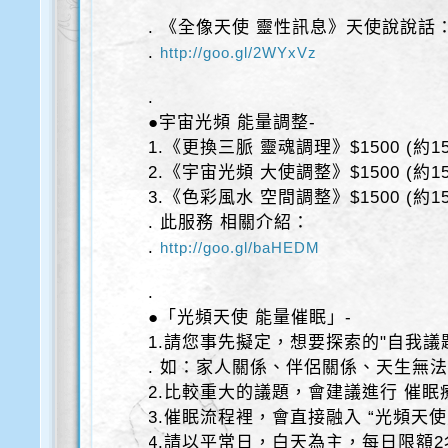
. 《全像天使 靈性訊息》天使說說話
.
http://goo.gl/2WYxVz
.
●宇宙光頻 能量調整-
1.《更換三脈 靈魂調理》$1500 (約15
2.《宇宙光頻 大使調整》$1500 (約15
3.《色彩風水 空間調整》$1500 (約15
. 此服務 相關介紹：
.
http://goo.gl/baHEDM
.
●「光頻天使 能量催眠」-
1.請您事先擬定，想要探索的"自我議
. 如：家人關係、伴侶關係、天生無
2.比較重大的議題，會建議進行 催眠
3.催眠流程裡，會直接融入 “光頻天
4.請以平常日，白天為主，每日限額2