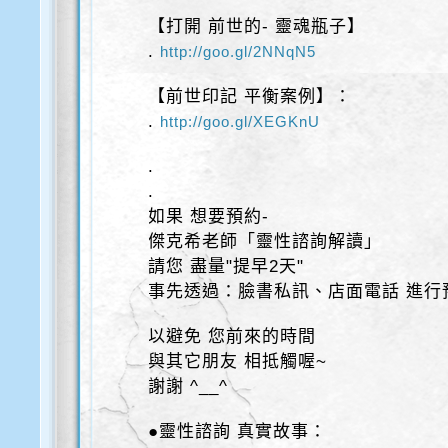
【打開 前世的- 靈魂瓶子】
.
http://goo.gl/2NNqN5
【前世印記 平衡案例】：
.
http://goo.gl/XEGKnU
.
.
如果 想要預約-
傑克希老師「靈性諮詢解讀」
請您 盡量"提早2天"
事先透過：臉書私訊、店面電話 進行
以避免 您前來的時間
與其它朋友 相抵觸喔~
謝謝 ^__^
●靈性諮詢 真實故事：