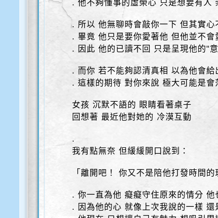
. 他不夠懂事的虛榮心 只是想要有人
. 所以 他無聊時會敲你一下 但其實
. 畢竟 他只是要你愛著他 但他並不
. 因此 他的已讀不回 只是呈現他的"
. 而你 若不能夠認清真相 以為他會
. 這樣的期待 對你來說 極大可能是
女孩 沉默不語的 眼睛看著桌子
回想著 最近他對她的 冷漠互動
.
我有點無奈 但緩緩開口說到：
「離開吧！ 你又不是陪他打發時間的
. 你一直為他 癡癡守住原來的情分 
. 因為他的心 就像上次我說的一樣 