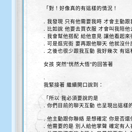
「對！好像真的有這樣的情況！
. 我發現 只有他需要我時 才會主動
. 比如說 他要去買衣服 才會叫我陪
. 我會幫他搭配 給他意見 讓他看起
. 可是逛完街 要再跟他聊天 他就沒
. 之後也很少跟我互動 我好幾次 有
女孩 突然"恍然大悟"的回答著
.
我緊接著 繼續開口說到：
「所以 我必須要說的是
. 你們目前的聊天互動 也呈現出這樣
. 他主動跟你聯絡 是想確定 你是否
. 他需要的是 別人給他掌聲 確定有