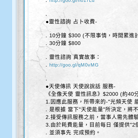
.
http://goo.gl/h017Ld
.
●靈性諮詢 占卜收費-
. 10分鐘 $300 (不限事情，時間累進
. 30分鐘 $800
. 靈性諮詢 真實故事：
.
http://goo.gl/qM0vMG
.
●天使傳訊 天使說說話 服務-
《全像天使 靈性訊息》$2000 (約40
1.因應此服務，所帶來的-"光頻天使 
. 是根據 當下"天使能量"所決定，將
2.接受傳訊服務之前，當事人需先體
3.由於耗費能量，目前每日 僅提供"2
. 並須事先 完成預約。