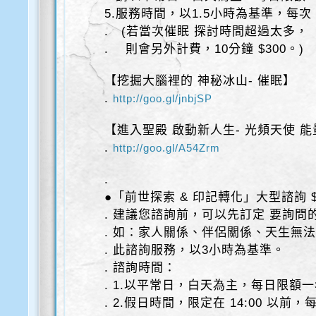
5.服務時間，以1.5小時為基準，每次 $
. (若當次催眠 探討時間超過太多，
. 則會另外計費，10分鐘 $300。)
【挖掘大腦裡的 神秘冰山- 催眠】
.
http://goo.gl/jnbjSP
【進入聖殿 啟動新人生- 光頻天使 
.
http://goo.gl/A54Zrm
.
●「前世探索 & 印記轉化」大型諮詢 $
. 建議您諮詢前，可以先訂定 要詢問的
. 如：家人關係、伴侶關係、天生無
. 此諮詢服務，以3小時為基準。
. 諮詢時間：
. 1.以平常日，白天為主，每日限額
. 2.假日時間，限定在 14:00 以前