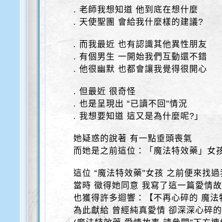
. 老師我想知道 他到底在想什麼
. 天使聖團 會給我什麼樣的建議?
. 而我最近 也有認識其他異性朋友
. 有個男生 一開始我們互動還不錯
. 他很幽默 也都會讓我覺得很開心
. 但最近 很奇怪
. 也是呈現出 “已讀不回"情況
. 我想要知道 這又是為什麼呢?」
她疑惑的說著 有一點垂頭喪氣
而她是之前這位：「魔法特效藥」女
這位 “魔法特效藥"女孩 之前便來找過
當時 徵得她同意 我寫了這一篇愛情
也獲得許多迴響：【不再心碎的 魔法
為此獻給 曾經純真愛情 卻深深心碎