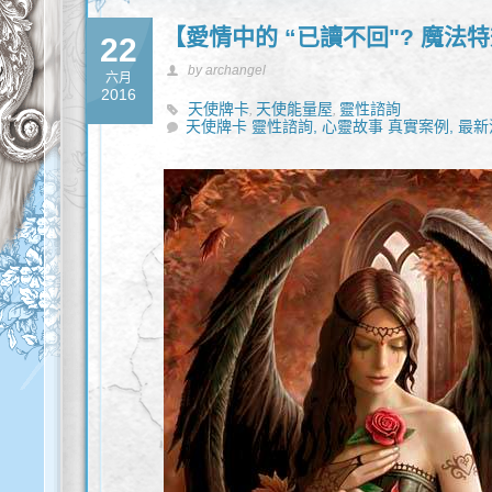
【愛情中的 “已讀不回"? 魔法
22
by archangel
六月
2016
天使牌卡
天使能量屋
靈性諮詢
,
,
天使牌卡 靈性諮詢,
心靈故事 真實案例,
最新