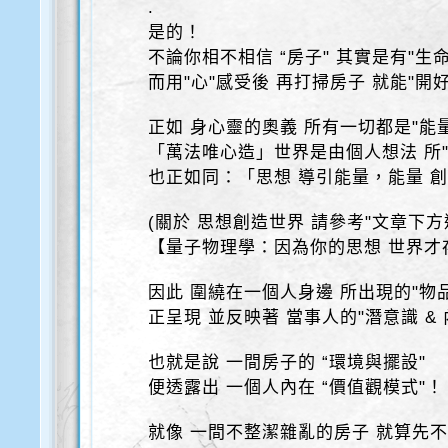
.
是的！
不論你相不相信 “房子" 其實是有"生
而用"心"感受後 再打掃房子 就能"開
正如 身心靈的奧義 所有一切都是"能
「萬法唯心造」世界是由個人想法 所"
也正如同：「思想 導引能量，能量 
(關於 思想創造世界 請參考"文章下方
【量子物理學：因為你的思想 世界才
因此 圍繞在一個人身邊 所出現的"物品 
正呈現 並反映著 當事人的"潛意識 & 
也就是說 一間房子的 “環境與擺設"
便透露出 一個人內在 “價值觀模式"！
就像 一間不整潔雜亂的房子 就算先不