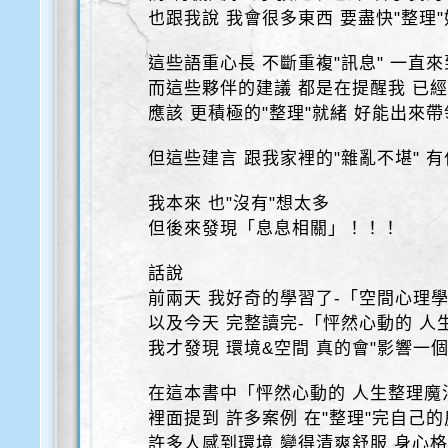
也跟我說 我會很多東西 要盡快"整理"
這些語重心長 不斷重複"訊息" 一直
而這些夥伴的建議 都是在提醒我 已
應該 更積極的"整理"就緒 好能出來
但這些建言 跟我家裡的"雜亂不堪" 
我本來 也"沒有"想太多
但後來發現「息息相關」！！！
話說
前兩天 我好奇的學習了-「空間心理學
以及今天 完整讀完-「怦然心動的 人
我才發現 環境&空間 真的會"影響一個
在這本書中「怦然心動的 人生整理魔
裡面提到 許多案例 在"整理"完自己
許多人感到環境 變得清爽舒服 身心