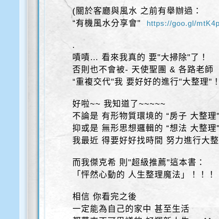
(關於客廳與風水 之前有舉辦過：
“有機風水分享會"
https://goo.gl/mtK4
.
嘖嘖… 看來我真的 要"大掃除"了！
否則也不會被- 天使聖團 & 各路老師
“重複交代"我 要好好的進行"大整理"！ 
好啦~~ 我知道了~~~~~
不論是 有形物質環境的 “房子 大整理
抑或是 無形思想邏輯的 “想法 大整理
我最近 得要好好找時間 努力進行大整
而我傑克希 則"超級推薦"這本書：
「怦然心動的 人生整理魔法」！！！
相信 你看完之後
一定能為自己的家中 甚至生活