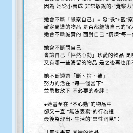
因為 她從小養成 非常敏銳的-"覺察力" 
她會不斷「覺察自己」= 發"覺"+觀"察
確定周遭的物品 是否都能讓自己的"心
她會不斷誠實的 面對自己 “精煉"每
她會不斷問自己
會讓自己「怦然心動」珍愛的物品 是
又有哪一些滯留的物品 是之後再也用
她不斷透過「斷、捨、離」
努力的活在 “每一個當下"
並勇敢放下 不必要的牽絆！
●她甚至在 “不心動"的物品中
卻又一直 “無法丟棄"的行為裡
最後整理出- 生活的"靈性洞見"：
「無法丟棄 囤積的物品-