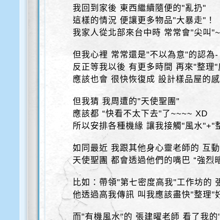
我回到家後 東西繼續隨便的"亂扔"
這樣的情況 便讓更多物品"大暴走"！
我家人從北部來台中時 常常會"尖叫"
但我心裡 常常還是"不以為意"的認為-
反正等我以後 有更多時間 再來"整理
應該也會 很快恢復成 設計樣品屋的
但我猜 我周遭的"天使聖團"
應該都 “快看不太下去"了~~~~ XD
所以安排各種機緣 讓我接觸"風水"+"
如同最近 我跟其他身心靈老師的 互
天使聖團 都會透過他們的嘴巴 “強烈
比如：帶領"第七密度高我"工作坊的 
他透過高我傳訊 叫我應該盡快"整理"
而"有機風水"的 張建曜老師 看了我的