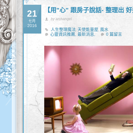
【用"心" 跟房子說話- 整理出 
21
by archangel
七月
2016
人生整理魔法
天使能量屋
風水
,
,
心靈資訊推薦,
最新消息,
0 篇留言