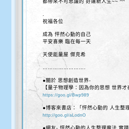
都帶來不可思議的 好運新人生~~ ^^
.
祝福各位
成為 怦然心動的自己
平安喜樂 臨在每一天
天使能量屋 傑克希
…………………….
●關於 思想創造世界-
【量子物理學：因為你的思想 世界才
https://goo.gl/Bwp989
●博客來書店：「怦然心動的 人生整
http://goo.gl/aLodnO
●網友- 怦然心動的人生整理魔法 實