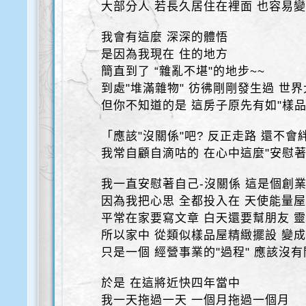
大部分人 若長久居住在裡面 也容易變
我會有這麼 深深的體悟
是因為我現在 住的地方
簡直到了 “雜亂不堪"的地步~~
到處"堆滿雜物" 彷彿剛剛發生過 世
但你不知道的是 這房子原先有如"樣品
「應該"沒關係"吧? 反正走路 還不會
我常自顧自滴咕的 在心中這麼"安慰著自己
我一直安慰著自己-沒關係 這是個創
因為我把心思 全都投入在 天使能量
平常在家要寫文章 白天還要幫朋友 
所以家中 從類似樣品屋精緻擺設 變
只是一個 經營事業的"過程" 應該沒有
於是 在這將近快四年當中
我一天拖過一天 一個月拖過一個月