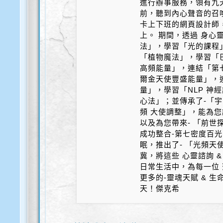
進行辦事服務，領有九天
前，聽到內心聲音的召
卡上下班的網頁設計師
上。 期間，透過 身心
法」，學習「光的課程
「植物魔法」，學習「
高頻能量」，連結「第
爾金天使豐盛能量」，
量」，學習「NLP 神
心法」；並傳承了-「宇
頻 大使調整」，能為您
以及為您帶來- 「前世探
成功整合-第七密度百光 
眠，推出了- 「光頻天
冀，將這些 心靈諮詢 &
日常生活中，為每一位 
更多的-靈魂天賦 & 
天！傑克希