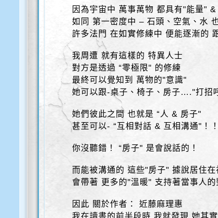
因為宇宙中 萬事萬物 都具有"能量" &
如同 第一密度中 – 石頭、空氣、水 
許多法門 在如實修練中 便能逐漸的 
我周遭 就有這樣的 特異人士
對方是透過 “零極限" 的修練
最終可以覺知到 萬物的"意識"
她可以跟-桌子、椅子、房子…."打招
她們彼此之間 也就是 “人 & 房子"
甚至可以- “互相對話 & 互相溝通"！
你沒聽錯！ “房子" 是會說話的！
而能被溝通的 這些"房子" 據說居住
會帶著 更多的"溫暖" 支持著當事人
因此 關於作者： 近藤麻理惠
我在讀書的前半段時 我就發現 她其實