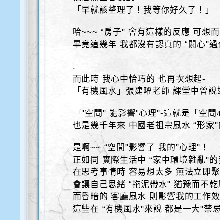
「早就該整理了！我等你好久了！」
哈~~~ “房子" 會有這樣的反應 可想
畢竟這幾年 我都沒有認真的 “關心"過他…
.
而此時 我心中恰巧的 也再次想起-
「有機風水」張建曜老師 課堂中曾說
『"空間" 能影響"心理"-這就是「空
也是幾千年來 中國老祖宗風水 “形家
是啊~~ “空間"影響了 我的"心理"！
正如同 實際生活中 “家中環境雜亂"的
在思考事情時 容易想太多 無法立即
會讓自己思緒 “拖泥帶水" 猶豫而不乾
而昏暗的 客廳風水 則影響我的工作
這些在 “有機風水"來說 都是一大"禁忌