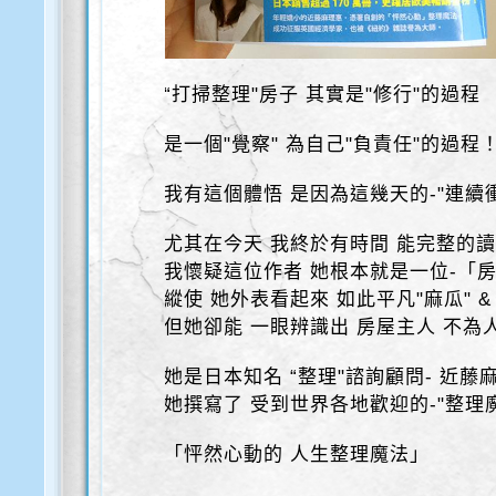
“打掃整理"房子 其實是"修行"的過程
是一個"覺察" 為自己"負責任"的過程
我有這個體悟 是因為這幾天的-"連續
尤其在今天 我終於有時間 能完整的
我懷疑這位作者 她根本就是一位-「
縱使 她外表看起來 如此平凡"麻瓜" &
但她卻能 一眼辨識出 房屋主人 不為
她是日本知名 “整理"諮詢顧問- 近藤
她撰寫了 受到世界各地歡迎的-"整理
「怦然心動的 人生整理魔法」