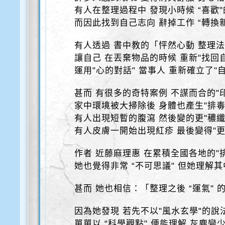
有人在整理過程中 發現小時候 “喜歡
而因此找到自己志向 辭掉工作 “轉換
有人透過 書中教的「怦然心動 整理
讓自己 在丟棄物品的時候 重新"找回
運用"心的對話" 當事人 重新確立了"
甚而 有很多的奇特案例 不謀而合的"
家中環境被大掃除後 身體也產生"排毒
有人出現短暫的腹瀉 然後變的更"穠纖
有人皮膚一開始出現紅疹 最後變得"更
作者 近藤麻理惠 在累積全國各地的"
她也覺得非常 “不可思議" 但她理解其
甚而 她也相信：「整理之後 “運氣"
因為她發現 若先不以"風水玄學"的說
單單以 “科學觀點" 便能理解 灰塵變