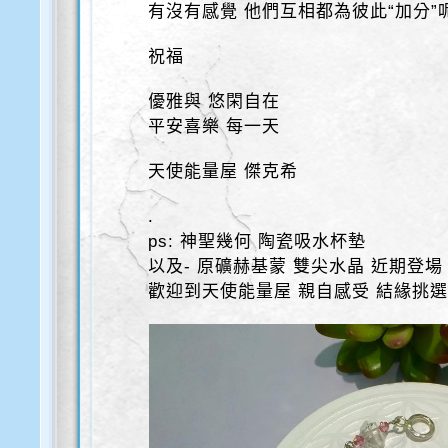
有沒有感覺 他們互相都為彼此“加分”
祝福
優雅與 悠閑自在
平安喜樂 每一天
天使能量屋 傑克希
.
ps: 神聖幾何 陶瓷吸水杯墊
以及- 原礦赫基蒙 雙尖水晶 近期登場
歡迎到天使能量屋 親自感受 結緣挑