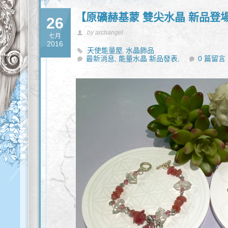
【原礦赫基蒙 雙尖水晶 新品登場
26
by archangel
七月
2016
天使能量屋
水晶飾品
,
最新消息,
能量水晶 新品發表,
0 篇留言