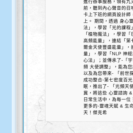
進行辦事服務，領有九天
前，聽到內心聲音的召
卡上下班的網頁設計師
上。 期間，透過 身心
法」，學習「光的課程
「植物魔法」，學習「
高頻能量」，連結「第
爾金天使豐盛能量」，
量」，學習「NLP 神
心法」；並傳承了-「宇
頻 大使調整」，能為您
以及為您帶來- 「前世探
成功整合-第七密度百光 
眠，推出了- 「光頻天
冀，將這些 心靈諮詢 &
日常生活中，為每一位 
更多的-靈魂天賦 & 
天！傑克希