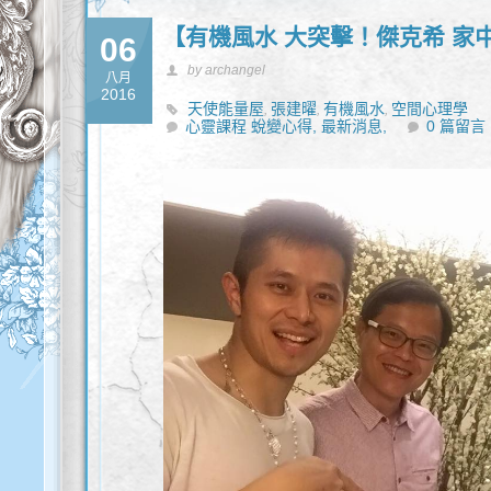
【有機風水 大突擊！傑克希 家
06
by archangel
八月
2016
天使能量屋
張建曜
有機風水
空間心理學
,
,
,
心靈課程 蛻變心得,
最新消息,
0 篇留言