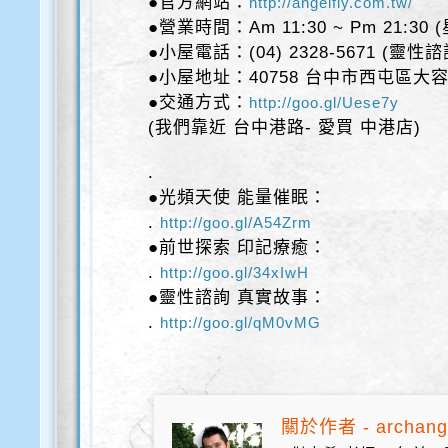
●官方網站：
http://angelfly.com.tw/
●營業時間：Am 11:30 ~ Pm 21:30
●小屋電話：(04) 2328-5671 (靈性
●小屋地址：40758 台中市西屯區大容
●交通方式：
http://goo.gl/Uese7y
(我們靠近 台中港路- 愛買 中港店)
.
●光頻天使 能量催眠：
.
http://goo.gl/A54Zrm
●前世探索 印記療癒：
.
http://goo.gl/34xIwH
●靈性諮詢 真實故事：
.
http://goo.gl/qM0vMG
關於作者 - archang