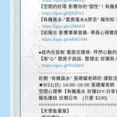
.
https://goo.gl/eHwKhD
【空間的好壞 影響你的"個性"！有機
.
https://goo.gl/QRjPXJ
【有機風水-"套房風水&禁忌" 報你知
.
https://goo.gl/vZWbFR
【前陽台 影響事業發展- 學員心得實
.
https://goo.gl/wRACRM
.
●從內在投射 看居住環境- 怦然心動的
【用"心" 跟房子說話- 整理出 好運
.
https://goo.gl/PdZBhP
…………………………..
近期 “有機風水" 張建曜老師的 課程
★8/21(日) 14:00~16:00 張建曜老師
空間心理學【有機風水 好運DIY-分享
報名連結 近期公布 (只要 $100)
===========================
【天使能量屋】