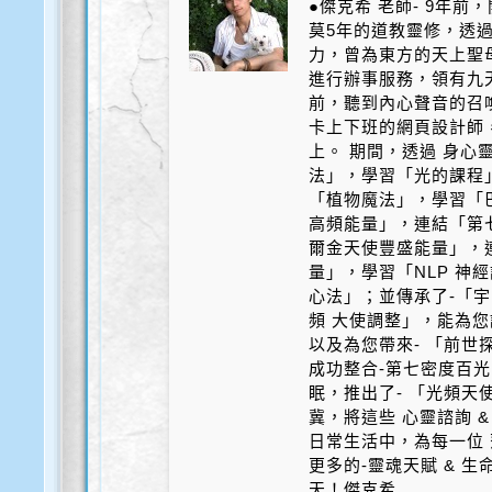
●傑克希 老師- 9年
莫5年的道教靈修，透
力，曾為東方的天上聖
進行辦事服務，領有九天
前，聽到內心聲音的召
卡上下班的網頁設計師
上。 期間，透過 身心
法」，學習「光的課程
「植物魔法」，學習「
高頻能量」，連結「第
爾金天使豐盛能量」，
量」，學習「NLP 神
心法」；並傳承了-「宇
頻 大使調整」，能為您
以及為您帶來- 「前世探
成功整合-第七密度百光 
眠，推出了- 「光頻天
冀，將這些 心靈諮詢 &
日常生活中，為每一位 
更多的-靈魂天賦 & 
天！傑克希