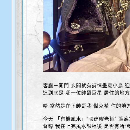
客廳ㄧ開門 玄關就有詩情畫意小鳥 
這到底是 哪一位帥哥巨星 居住的地
哈 當然是在下帥哥我 傑克希 住的地
今天 「有機風水」“張建曜老師” 蒞
督導 我在上完風水課程後 是否有所“