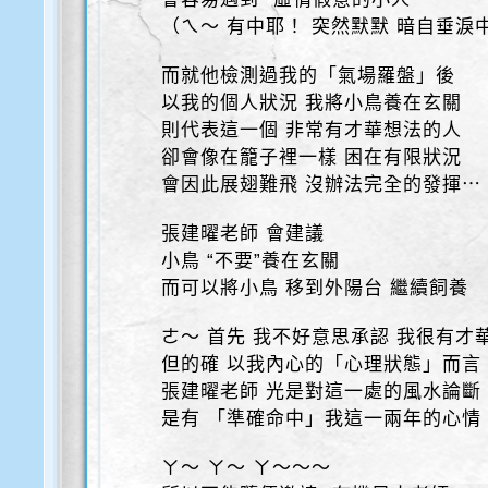
（ㄟ～ 有中耶！ 突然默默 暗自垂淚中
而就他檢測過我的「氣場羅盤」後
以我的個人狀況 我將小鳥養在玄關
則代表這一個 非常有才華想法的人
卻會像在籠子裡一樣 困在有限狀況
會因此展翅難飛 沒辦法完全的發揮⋯
張建曜老師 會建議
小鳥 “不要”養在玄關
而可以將小鳥 移到外陽台 繼續飼養
ㄜ～ 首先 我不好意思承認 我很有才
但的確 以我內心的「心理狀態」而言
張建曜老師 光是對這一處的風水論斷
是有 「準確命中」我這一兩年的心情
ㄚ～ ㄚ～ ㄚ～～～