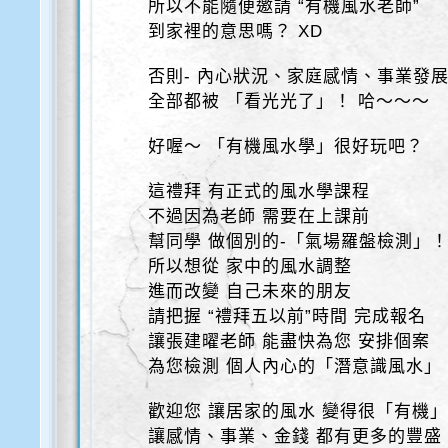
所以不能隨便邀請 “有機風水老師”
到家裡的意思嗎？ XD
否則- 內心狀況、家庭感情、事業發
全部都被 「看光光了」！ 哈～～～
好喔～ 「有機風水學」很好玩吧？
這禮拜 有正式的風水學課程
不過因為老師 需要在上課前
幫同學 做個別的-「氣場羅盤檢測」
所以想從 家中的風水調整
進而改變 自己未來的朋友
請把握 “禮拜五以前”時間 完成報名
讓張建曜老師 能盡快為您 安排個案
為您檢測 個人內心的「潛意識風水」
歡迎您 讓居家的風水 變得很「有機
讓感情、事業、金錢 都有更多的豐盛