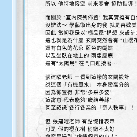
所以 他特地撥空 前來寒舍 協助指導
而關於 “室內陳列佈置” 我其實挺有
沒辦法～ 學藝術出身的我 就是喜歡
因此 當初我是以“樣品屋”構想 來設
這也就是為什麼 玄關突然會有 “山櫻
還有白色的花朵 藍色的蝴蝶
以及坐臥在地上的 兩隻靡鹿
還有“太陽鳥” 在門口迎接著⋯
張建曜老師 ㄧ看到這樣的玄關設計
說這個「有機風水」 本身蠻高分的
因為佈置得 非常“多采多姿”
這寓意 代表能夠“廣結善緣”
甚至認識 各行各業的「奇人軼事」！
但 張建曜老師 有點惋惜表示-
可是 假的櫻花樹 稍微不太好
會容易遇到 “虛情假意的小人”