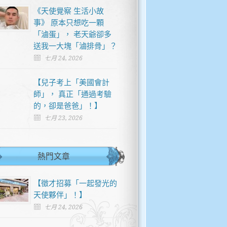
《天使覺察 生活小故
事》 原本只想吃一顆
「滷蛋」， 老天爺卻多
送我一大塊「滷排骨」？
七月 24, 2026
【兒子考上「美國會計
師」， 真正「通過考驗
的，卻是爸爸」！】
七月 23, 2026
熱門文章
【徵才招募「一起發光的
天使夥伴」！】
七月 24, 2026