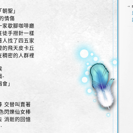
「朝聖」
癒的情傷
一家歇腳咖啡廳
狂徒手撈針一樣
著人找了四五家
澄的飛天皮卡丘
在稠密的人群裡
候
-
唱會」
棒 交替叫賣著
紫色閃爍仙女棒
去 消逝的回憶
⋯