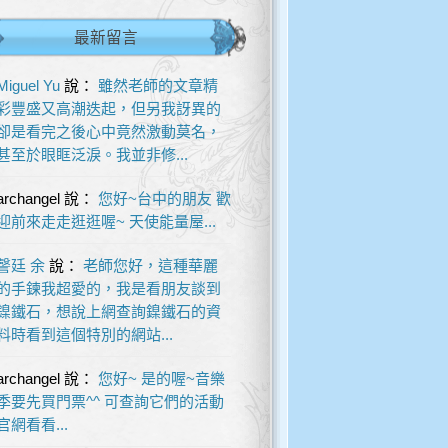
最新留言
Miguel Yu
說：
雖然老師的文章精
彩豐盛又高潮迭起，但另我訝異的
卻是看完之後心中竟然激動莫名，
甚至於眼眶泛淚。我並非修...
archangel
說：
您好~台中的朋友 歡
迎前來走走逛逛喔~ 天使能量屋...
謦廷 余
說：
老師您好，這種華麗
的手鍊我超愛的，我是看朋友談到
鎳鐵石，想說上網查詢鎳鐵石的資
料時看到這個特別的網站...
archangel
說：
您好~ 是的喔~音樂
季要先買門票^^ 可查詢它們的活動
官網看看...