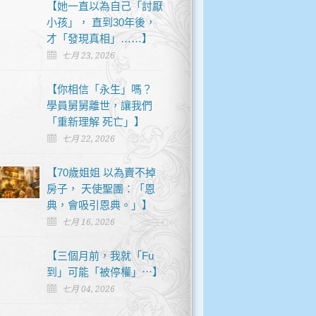
【她一直以為自己「討厭
小孩」， 直到30年後，
才「發現真相」……】
七月 23, 2026
【你相信「永生」嗎？
學員舅舅離世，讓我們
「重新理解 死亡」】
七月 22, 2026
【70歲姐姐 以為賣不掉
房子， 天使聖團：「恩
典，會吸引恩典。」】
七月 16, 2026
【三個月前，我就「Fu
到」可能「被停權」⋯】
七月 04, 2026