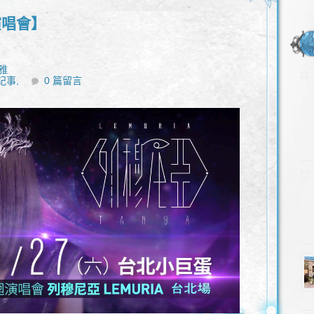
演唱會】
雅
記事,
0 篇留言