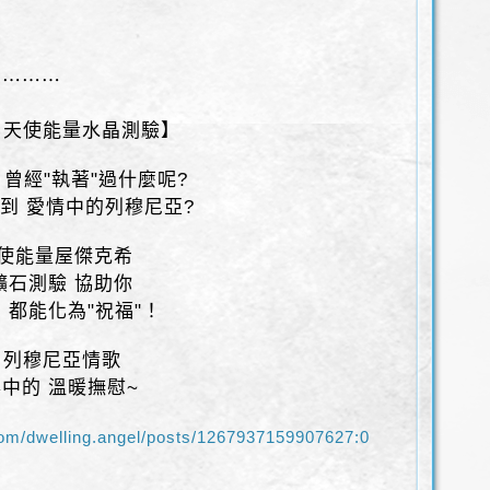
⋯⋯⋯⋯
- 天使能量水晶測驗】
 曾經"執著"過什麼呢?
到 愛情中的列穆尼亞?
天使能量屋傑克希
礦石測驗 協助你
 都能化為"祝福"！
 列穆尼亞情歌
中的 溫暖撫慰~
om/dwelling.angel/posts/1267937159907627:0