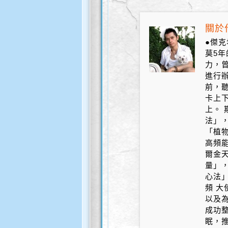
關於作
●傑克
莫5
力，
進行辦
前，
卡上
上。 
法」
「植
高頻
爾金
量」，
心法」
頻 大
以及為
成功整
眠，推