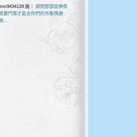
mm9434139
說：
請問那個音樂祭
是要門票才能去你們的市集嗎謝
謝...