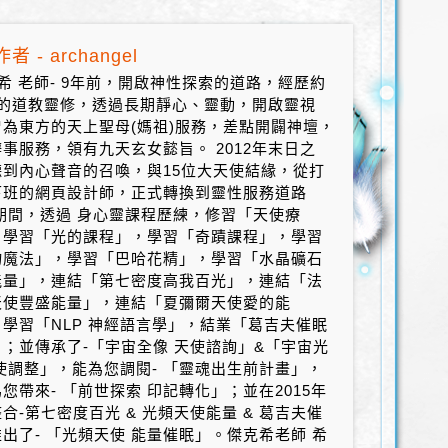
者 - archangel
希 老師- 9年前，開啟神性探索的道路，經歷約
年的道教靈修，透過長期靜心、靈動，開啟靈視
曾為東方的天上聖母(媽祖)服務，差點開闢神壇，
事服務，領有九天玄女懿旨。 2012年末日之
聽到內心聲音的召喚，與15位大天使結緣，從打
下班的網頁設計師，正式轉換到靈性服務道路
期間，透過 身心靈課程歷練，修習「天使療
，學習「光的課程」，學習「奇蹟課程」，學習
物魔法」，學習「巴哈花精」，學習「水晶礦石
能量」，連結「第七密度高我百光」，連結「法
天使豐盛能量」，連結「夏彌爾天使愛的能
學習「NLP 神經語言學」，結業「葛吉夫催眠
；並傳承了-「宇宙全像 天使諮詢」&「宇宙光
使調整」，能為您調閱- 「靈魂出生前計畫」，
您帶來- 「前世探索 印記轉化」；並在2015年
合-第七密度百光 & 光頻天使能量 & 葛吉夫催
出了- 「光頻天使 能量催眠」。傑克希老師 希