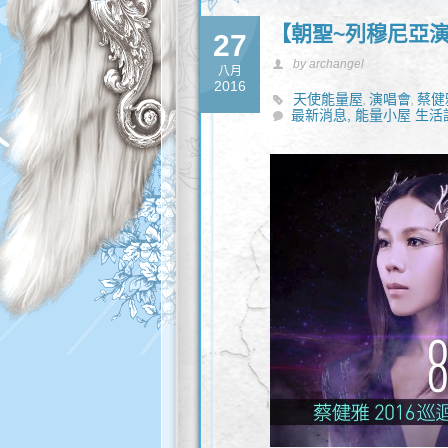
【朝聖~列穆尼亞
27
by archangel
八月
2016
天使能量屋
演唱會
蔡健
,
,
最新消息,
能量小屋 生活