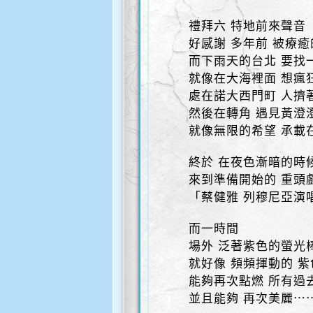
禮拜六 特地前來聲音
好感謝 多年前 被療
而下雨天的台北 要找
就像在大海裡面 想瘋
處在諾大西門町 人擠
然後在轉角 遇見黃澄
就像無限的希望 承載
終於 在夜色漸暗的時
來到準備開始的 重頭戲
「蔡健雅 列穆尼亞演
而一時間
場外 泛著紫色的螢光
就好像 頻頻揮動的 
能夠再次點燃 所有過
並且能夠 再次美麗⋯