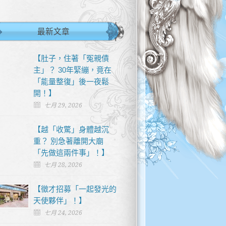
最新文章
【肚子，住著「冤親債
主」？ 30年緊繃，竟在
「能量整復」後一夜鬆
開！】
七月 29, 2026
【越「收驚」身體越沉
重？ 別急著離開大廟
「先做這兩件事」！】
七月 28, 2026
【徵才招募「一起發光的
天使夥伴」！】
七月 24, 2026