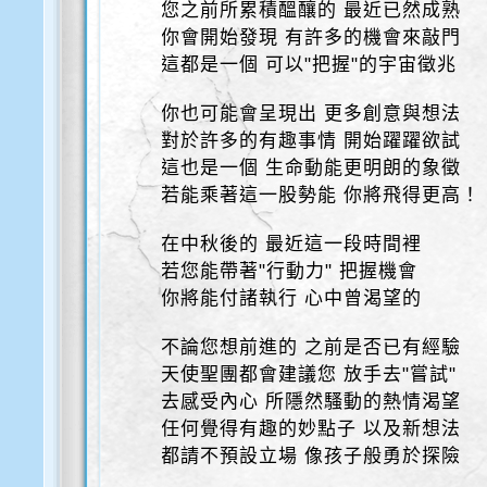
您之前所累積醞釀的 最近已然成熟
你會開始發現 有許多的機會來敲門
這都是一個 可以"把握"的宇宙徵兆
你也可能會呈現出 更多創意與想法
對於許多的有趣事情 開始躍躍欲試
這也是一個 生命動能更明朗的象徵
若能乘著這一股勢能 你將飛得更高！
在中秋後的 最近這一段時間裡
若您能帶著"行動力" 把握機會
你將能付諸執行 心中曾渴望的
不論您想前進的 之前是否已有經驗
天使聖團都會建議您 放手去"嘗試"
去感受內心 所隱然騷動的熱情渴望
任何覺得有趣的妙點子 以及新想法
都請不預設立場 像孩子般勇於探險