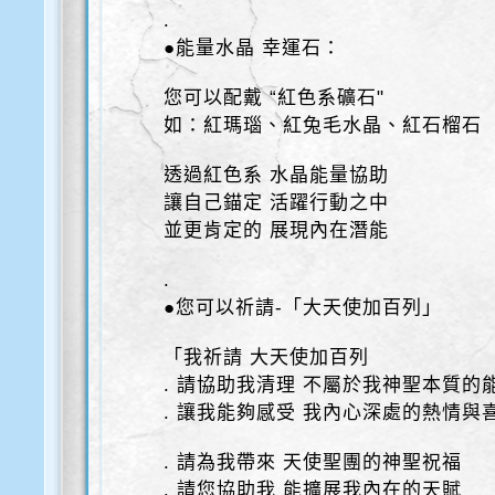
.
●能量水晶 幸運石：
您可以配戴 “紅色系礦石"
如：紅瑪瑙、紅兔毛水晶、紅石榴石
透過紅色系 水晶能量協助
讓自己錨定 活躍行動之中
並更肯定的 展現內在潛能
.
●您可以祈請-「大天使加百列」
「我祈請 大天使加百列
. 請協助我清理 不屬於我神聖本質的
. 讓我能夠感受 我內心深處的熱情與
. 請為我帶來 天使聖團的神聖祝福
. 請您協助我 能擴展我內在的天賦