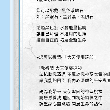
您可以配戴 “黑色系礦石"
如：黑曜石、黑髮晶、黑隕石
透過黑色系 水晶能量協助
讓自己清理 不適用的思維
繼而自在的 拓展全新生命
.
●您可以祈請-「大天使麥達昶」
「我祈請 大天使麥達昶
. 請協助我清理 不屬於我神聖本質的
. 讓我能夠回到 我內心深處的平安與
. 請為我帶來 天使聖團的神聖祝福
. 請您滋養我 能回到初始純粹之中
. 調整身心靈磁場 開展生命的熱情