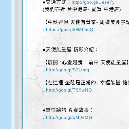
●交通方式：
http://goo.gl/Uese7y
(我們靠近 台中港路- 愛買 中港店)
【中秋連假 天使有營業- 周遭美食景
.
https://goo.gl/9M0hqQ
.
●天使能量屋 精彩介紹：
【展開 “心靈翅膀"- 前來 天使能量屋
.
http://goo.gl/S3Ltmg
【在這裡 暈眩是正常的- 幸福能量"搖
.
http://goo.gl/TS9wNQ
.
●靈性諮詢 真實故事：
.
http://goo.gl/qM0vMG