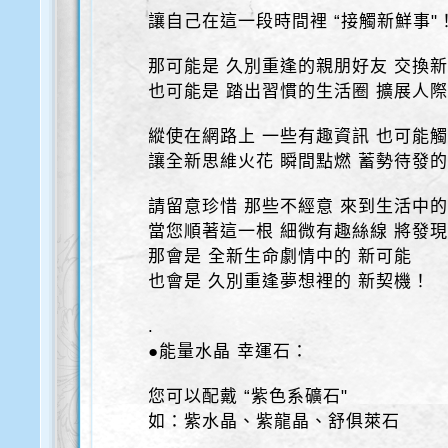
讓自己在這一段時間裡 “接觸新鮮事"
那可能是 久別重逢的親朋好友 交換
也可能是 踏出習慣的生活圈 擴展人
縱使在網路上 一些有趣資訊 也可能
讓全新思維火花 瞬間點燃 蓄勢待發
請留意珍惜 那些不經意 來到生活中
當您順著這一根 細微有趣絲線 將發
那會是 全新生命劇情中的 新可能
也會是 久別重逢夢想裡的 新契機！
.
●能量水晶 幸運石：
您可以配戴 “紫色系礦石"
如：紫水晶、紫龍晶、舒俱萊石