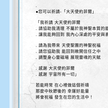
.
●您可以祈請-「大天使約菲爾」
「我祈請 大天使約菲爾
. 請協助我清理 不屬於我神聖本質的
. 讓我能夠回到 我內心深處的平安與
. 請為我帶來 天使聖團的神聖祝福
. 請您協助我 能回到敞開信任之中
. 調整身心靈磁場 展現靈魂的天賦
. 感謝 大天使約菲爾
. 感謝 宇宙所有一切」
若能時常 在心裡做這個祈禱
那麼中秋節後的 幸運好能量
將會祝福 發生在您的生活中！