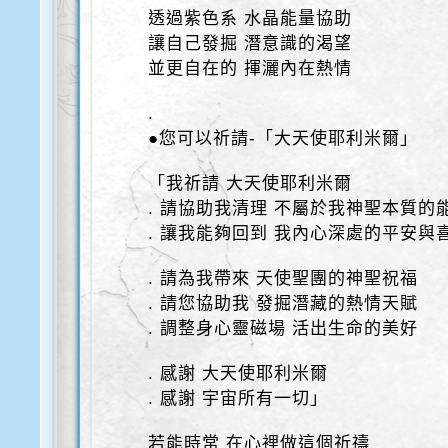
透過紫色系 水晶能量協助
讓自己發掘 潛意識的渴望
並更自在的 揮灑內在熱情
.
●您可以祈請-「大天使耶利米爾」
「我祈請 大天使耶利米爾
. 請協助我清理 不屬於我神聖本質的
. 讓我能夠回到 我內心深處的平安與
. 請為我帶來 天使聖團的神聖祝福
. 請您協助我 發掘潛藏的熱情天賦
. 調整身心靈磁場 活出生命的美好
. 感謝 大天使耶利米爾
. 感謝 宇宙所有一切」
若能時常 在心裡做這個祈禱