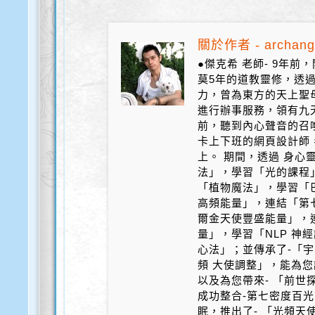
關於作者 - archang
●傑克希 老師- 9年
莫5年的道教靈修，透
力，曾為東方的天上聖
進行辦事服務，領有九天
前，聽到內心聲音的召
卡上下班的網頁設計師
上。 期間，透過 身心
法」，學習「光的課程
「植物魔法」，學習「
高頻能量」，連結「第
爾金天使豐盛能量」，
量」，學習「NLP 神
心法」；並傳承了-「宇
頻 大使調整」，能為您
以及為您帶來- 「前世探
成功整合-第七密度百光 
眠，推出了- 「光頻天