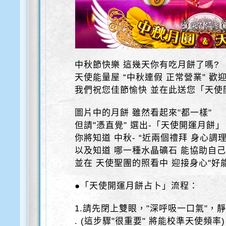
中秋節快樂 這幾天你有吃月餅了嗎?
天使能量屋 “中秋連假 正常營業" 歡
我們祝您佳節愉快 並在此送您「天使
圖片中的月餅 雖然看起來"都一樣"
但請"憑直覺" 選出-「天使開運月餅」
你將知道 中秋- “近兩個禮拜 身心調
以及知道 哪一種水晶礦石 能協助自
並在 天使聖團的照看中 迎接身心"好能
●「天使開運月餅占卜」流程：
1.請先閉上雙眼，"深呼吸一口氣"，
. (這步驟"很重要" 將能校準天使頻率)