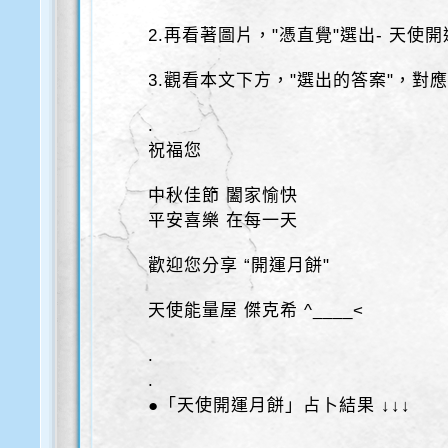
2.再看著圖片，"憑直覺"選出- 天使
3.觀看本文下方，"選出的答案"，對
.
祝福您
中秋佳節 闔家愉快
平安喜樂 在每一天
歡迎您分享 “開運月餅"
天使能量屋 傑克希 ^____<
.
.
●「天使開運月餅」占卜結果 ↓↓↓