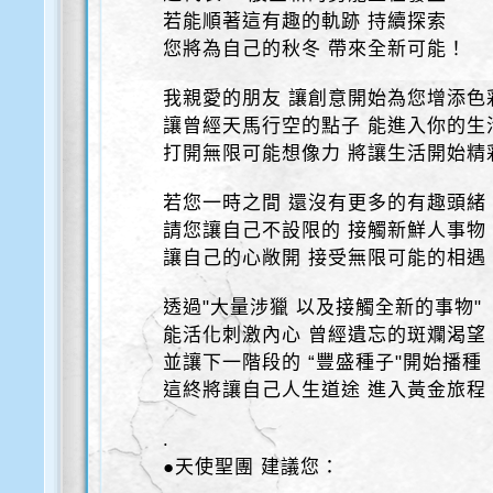
若能順著這有趣的軌跡 持續探索
您將為自己的秋冬 帶來全新可能！
我親愛的朋友 讓創意開始為您增添色
讓曾經天馬行空的點子 能進入你的生
打開無限可能想像力 將讓生活開始精
若您一時之間 還沒有更多的有趣頭緒
請您讓自己不設限的 接觸新鮮人事物
讓自己的心敞開 接受無限可能的相遇
透過"大量涉獵 以及接觸全新的事物"
能活化刺激內心 曾經遺忘的斑斕渴望
並讓下一階段的 “豐盛種子"開始播種
這終將讓自己人生道途 進入黃金旅程
.
●天使聖團 建議您：