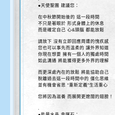
●天使聖團 建議您：
在中秋節開始後的 這一段時間
不只是著眼於 形式身體上的休息
而是確定自己 心&頭腦 都能放鬆
請放下 沒有立即回應周遭的愧疚感
您也可以事先而溫柔的 讓外界知道
你現在想要 擁有一個人的獨處時間
如此溝通 將能獲得更多外界的理解
而更深處內在的放鬆 將能協助自己
脫離過去這一段時間中的 僵化思維
並有機會省思 “重新定義"生活重心
您將因為滋養 而展開更遼闊的翅膀！
.
●能量水晶 幸運石：