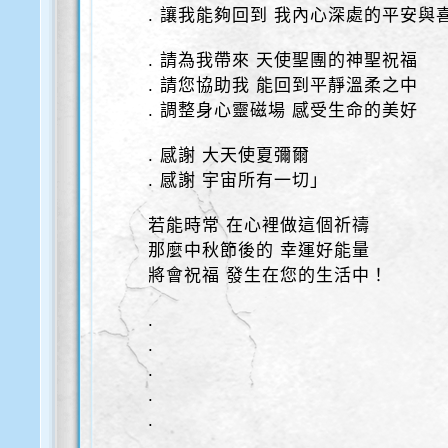
. 讓我能夠回到 我內心深處的平安與
. 請為我帶來 天使聖團的神聖祝福
. 請您協助我 能回到平靜溫柔之中
. 調整身心靈磁場 感受生命的美好
. 感謝 大天使夏彌爾
. 感謝 宇宙所有一切」
若能時常 在心裡做這個祈禱
那麼中秋節後的 幸運好能量
將會祝福 發生在您的生活中！
.
.
.
.
.
.