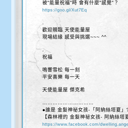
被"能量祝福"時 會有什麼"感覺"？
https://goo.gl/Xut7Eq
.
歡迎親臨 天使能量屋
現場結緣 感受與挑選~~~ ^^
.
祝福
鳴響雪松 每一刻
平安喜樂 每一天
天使能量屋 傑克希
…………………………
●誰是 金髮神祕女孩-「阿納絲塔夏」
【森林裡的 金髮神祕女孩- 阿納絲塔
https://www.facebook.com/dwelling.an