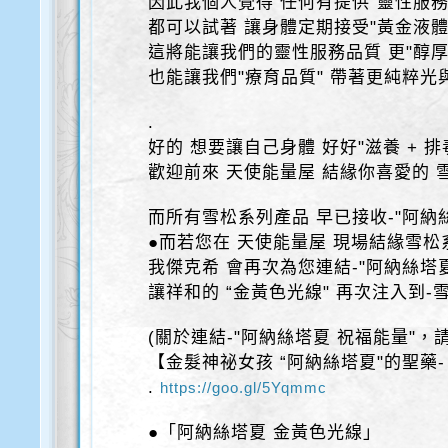
因此我個人覺得 任何有提供"靈性服務
都可以試著 讓身體定期接受"黃金液體
這將能讓我們的靈性服務品質 更"醇厚
也能讓我們"療育品質" 帶著更純粹光
.
好的 想要讓自己身體 好好"滋養 + 排
歡迎前來 天使能量屋 結緣你喜愛的 
而所有雪松系列產品 早已接收-"阿納
●而若您在 天使能量屋 現場結緣雪
我傑克希 會再次為您連結-"阿納絲塔夏
讓祥和的 “金黃色光線" 再次注入到
(關於連結-"阿納絲塔夏 祝福能量"，
【金髮神祕女孩 “阿納絲塔夏"的聖藥-
.
https://goo.gl/5Yqmmc
●「阿納絲塔夏 金黃色光線」