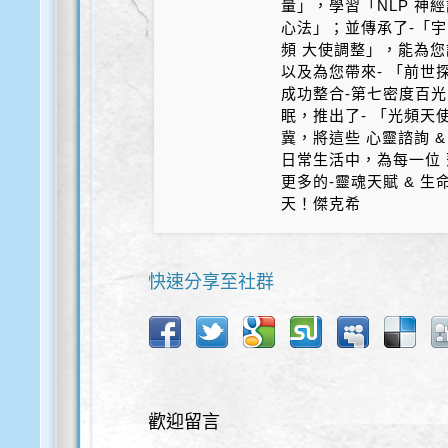
量」，學習「NLP 神
心法」；並傳承了-「宇
頻 大使調整」，能為您
以及為您帶來- 「前世探
成功整合-第七密度百光 
眠，推出了- 「光頻天
冀，將這些 心靈諮詢 &
日常生活中，為每一位 
更多的-靈魂天賦 & 
天！傑克希
快速分享至社群
歡迎留言