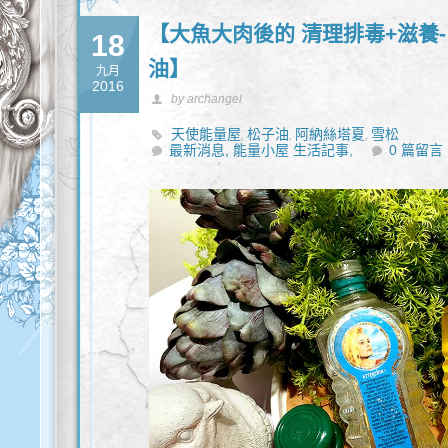
【大魚大肉後的 清理排毒+滋養-
18
油】
九月
2016
by archangel
天使能量屋
松子油
阿納絲塔夏
雪松
,
,
,
最新消息,
能量小屋 生活記事,
0 篇留言