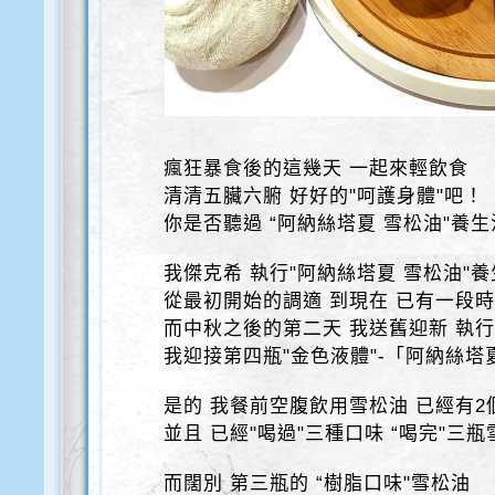
瘋狂暴食後的這幾天 一起來輕飲食
清清五臟六腑 好好的"呵護身體"吧！
你是否聽過 “阿納絲塔夏 雪松油"養生
我傑克希 執行"阿納絲塔夏 雪松油"
從最初開始的調適 到現在 已有一段
而中秋之後的第二天 我送舊迎新 執行
我迎接第四瓶"金色液體"-「阿納絲塔
是的 我餐前空腹飲用雪松油 已經有2
並且 已經"喝過"三種口味 “喝完"三
而闊別 第三瓶的 “樹脂口味"雪松油