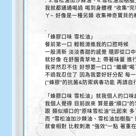
. 3.雪松油加沙棘油、4.雪松油加樹脂
我就都通通喝過 喝到身體裡 “收集"
ㄚ~ 好像是一種另類 收集神奇寶貝的概念
.
「蜂膠口味 雪松油」
餐前第一口 輕輕滑進我的口腔時候
一股清新 淡淡香甜的感覺 隨即從口
就好像 在舒服青草地上 帶著味蕾 進行
我突然忍不住 好想要一口口 “繼續"喝下
不過我忍住了 因為我要好好分配 每
(“蜂膠"的抗菌&防禦病毒功能 再請自
「蜂膠口味 雪松油」就我個人的口味
我個人覺得 目前說來 算是最"順口"
跟 類似順口的"原味雪松油"比起來 
而 “雪松油加沙棘油、雪松油加樹脂"
就會相對 比較刺激 “強效"一點 著重