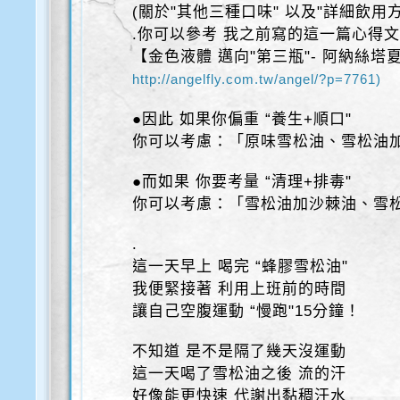
(關於"其他三種口味" 以及"詳細飲用方
.你可以參考 我之前寫的這一篇心得
【金色液體 邁向"第三瓶"- 阿納絲塔
http://angelfly.com.tw/angel/?p=7761)
●因此 如果你偏重 “養生+順口"
你可以考慮：「原味雪松油、雪松油
●而如果 你要考量 “清理+排毒"
你可以考慮：「雪松油加沙棘油、雪
.
這一天早上 喝完 “蜂膠雪松油"
我便緊接著 利用上班前的時間
讓自己空腹運動 “慢跑"15分鐘！
不知道 是不是隔了幾天沒運動
這一天喝了雪松油之後 流的汗
好像能更快速 代謝出黏稠汗水