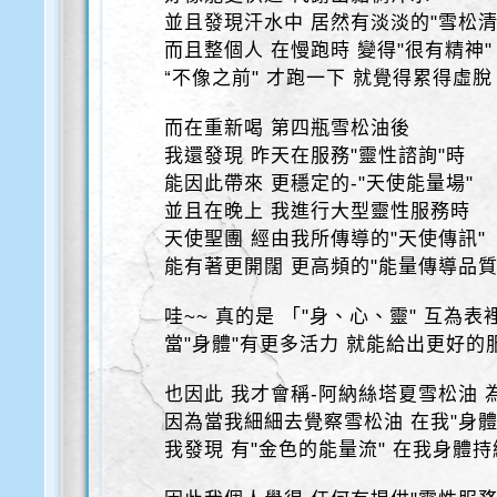
並且發現汗水中 居然有淡淡的"雪松清
而且整個人 在慢跑時 變得"很有精神"
“不像之前" 才跑一下 就覺得累得虛脫
而在重新喝 第四瓶雪松油後
我還發現 昨天在服務"靈性諮詢"時
能因此帶來 更穩定的-"天使能量場"
並且在晚上 我進行大型靈性服務時
天使聖團 經由我所傳導的"天使傳訊"
能有著更開闊 更高頻的"能量傳導品質
哇~~ 真的是 「"身、心、靈" 互為表
當"身體"有更多活力 就能給出更好的
也因此 我才會稱-阿納絲塔夏雪松油 
因為當我細細去覺察雪松油 在我"身體
我發現 有"金色的能量流" 在我身體