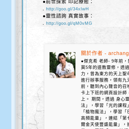
●前世探索 印記療癒：
.
http://goo.gl/34xIwH
●靈性諮詢 真實故事：
.
http://goo.gl/qM0vMG
關於作者 - archang
●傑克希 老師- 9年
莫5年的道教靈修，透
力，曾為東方的天上聖
進行辦事服務，領有九天
前，聽到內心聲音的召
卡上下班的網頁設計師
上。 期間，透過 身心
法」，學習「光的課程
「植物魔法」，學習「
高頻能量」，連結「第
爾金天使豐盛能量」，