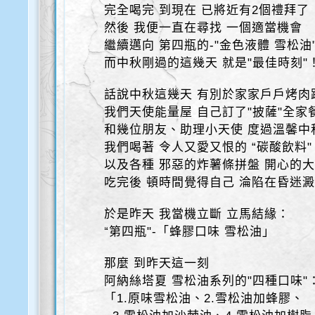
完全喝完 到現在 已將近有2個禮拜了
然後 我便一直在尋找 一個適當機會
繼續邁向 第四瓶的-"金色液體 雪松油
而中秋剛過的這幾天 就是"最佳時刻"
話說中秋這幾天 有別於家家戶戶烤肉
我們天使能量屋 自己訂了"披薩"全家
和幾位朋友、助理小天使 度過溫馨中
我們喝著 令人又愛又恨的 “碳酸飲料"
以及各種 邪惡的炸薯條拼盤 開心的
吃完後 頓時間覺得自己 淪陷在昏迷
於是昨天 我當機立斷 立馬結緣：
“第四瓶"-「蜂膠口味 雪松油」
那麼 到昨天這一刻
阿納絲塔夏 雪松油系列的"四種口味"
「1.原味雪松油、2.雪松油加蜂膠、