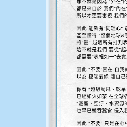
那不就是因為 “外在"
都是來自於 我們"內在
所以才更要審視 我們的
因此 能夠有"同理心"
甚至懂得 “整個地球&
將"愛" 越過所有批判
這不就是我們 要從"起
都需要"表裡如一"去
因此 “不要"困在 自
以為 極端氣候 離自
你看 “超級颱風、乾旱
已經如火如荼 在全球
“霾害、空汙、水資源
也早已鯨吞蠶食 侵入
因此 “不要" 只是在