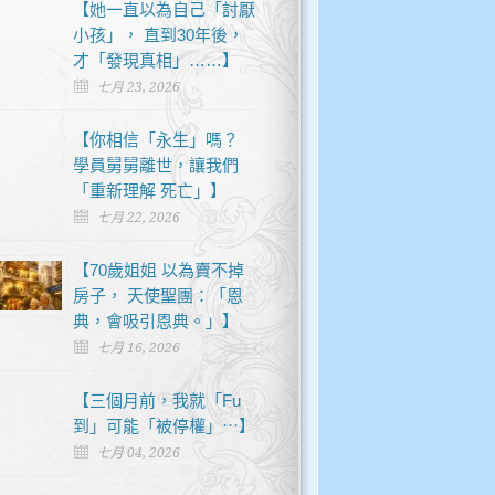
【她一直以為自己「討厭
小孩」， 直到30年後，
才「發現真相」……】
七月 23, 2026
【你相信「永生」嗎？
學員舅舅離世，讓我們
「重新理解 死亡」】
七月 22, 2026
【70歲姐姐 以為賣不掉
房子， 天使聖團：「恩
典，會吸引恩典。」】
七月 16, 2026
【三個月前，我就「Fu
到」可能「被停權」⋯】
七月 04, 2026