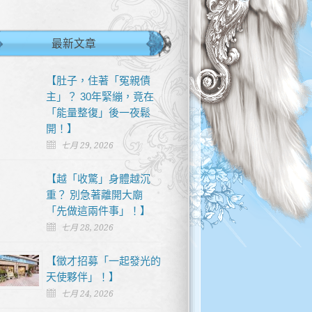
最新文章
【肚子，住著「冤親債
主」？ 30年緊繃，竟在
「能量整復」後一夜鬆
開！】
七月 29, 2026
【越「收驚」身體越沉
重？ 別急著離開大廟
「先做這兩件事」！】
七月 28, 2026
【徵才招募「一起發光的
天使夥伴」！】
七月 24, 2026