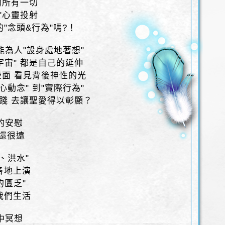
的所有一切
"心靈投射
"念頭&行為"嗎?！
 能為人"設身處地著想"
宇宙" 都是自己的延伸
表面 看見背後神性的光
心動念" 到"實際行為"
實踐 去讓聖愛得以彰顯？
我的安慰
己還很遠
、洪水"
各地上演
的匱乏"
我們生活
心中冥想