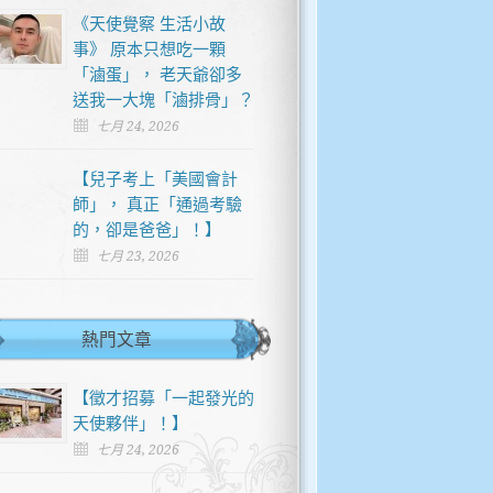
《天使覺察 生活小故
事》 原本只想吃一顆
「滷蛋」， 老天爺卻多
送我一大塊「滷排骨」？
七月 24, 2026
【兒子考上「美國會計
師」， 真正「通過考驗
的，卻是爸爸」！】
七月 23, 2026
熱門文章
【徵才招募「一起發光的
天使夥伴」！】
七月 24, 2026