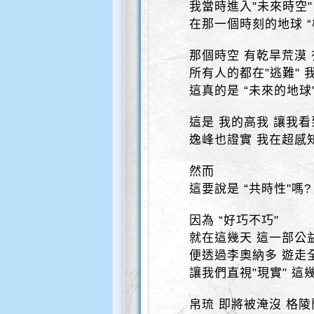
我當時進入"未來時空"
在那一個時刻的地球 “
那個時空 有乾旱荒漠
所有人的都在"逃難"
這真的是 “未來的地球"
這是 我的高我 讓我看
逸峰也證實 我在超感知
然而
這要說是 “共時性"嗎
因為 “好巧不巧"
就在這幾天 這一部公
便透過李奧納多 遊走
讓我們直視"現實" 這
帛琉 即將被淹沒 格