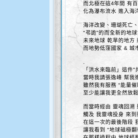
而北極在這4年間 有
化為瀑布流水 進入海
海洋改變、珊瑚死亡
“弔詭"的而全新的地球
未來地球 乾旱的地方
而地勢低窪國家 & 城
.
「洪水來臨前」這件"
當時我請張逸峰 幫我進
雖然我有服務 “能量催
至少能讓我更全然放鬆
而當時經由 靈魂回溯
觸及 我靈魂投身 來
在這一次的最後階段 
讓我看到 “地球磁極翻
在那樣過程中 地球經