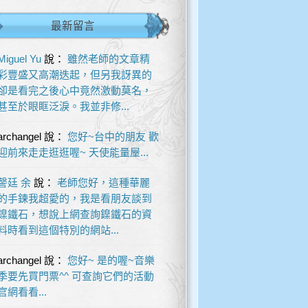
最新留言
Miguel Yu
說：
雖然老師的文章精
彩豐盛又高潮迭起，但另我訝異的
卻是看完之後心中竟然激動莫名，
甚至於眼眶泛淚。我並非修...
archangel
說：
您好~台中的朋友 歡
迎前來走走逛逛喔~ 天使能量屋...
謦廷 余
說：
老師您好，這種華麗
的手鍊我超愛的，我是看朋友談到
鎳鐵石，想說上網查詢鎳鐵石的資
料時看到這個特別的網站...
archangel
說：
您好~ 是的喔~音樂
季要先買門票^^ 可查詢它們的活動
官網看看...