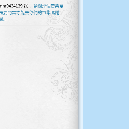
mm9434139
說：
請問那個音樂祭
是要門票才能去你們的市集嗎謝
謝...