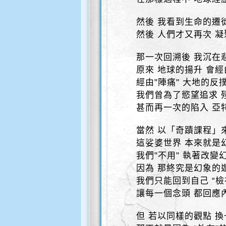
然後 我看到生命的遷
然後 人們才又再次 
那一次回溯後 我沉在
原來 地球的揚升 會經
經由"陣痛" 大地的反撲
我們曾為了慾望追求 
甚而再一次的陷入 亞
當然 以「奇蹟課程」
這娑婆世界 本來就是
我們"不用" 執著改變
因為 那終究是幻象的
我們只能回到自己 “檢
讓每一個念頭 都回應
但 若以同樣的觀點 