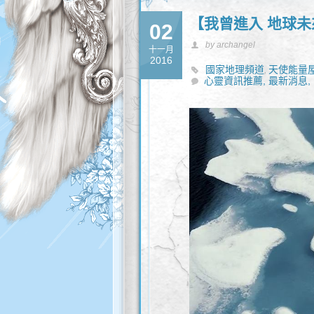
【我曾進入 地球未
02
by archangel
十一月
2016
國家地理頻道
天使能量
,
心靈資訊推薦,
最新消息,