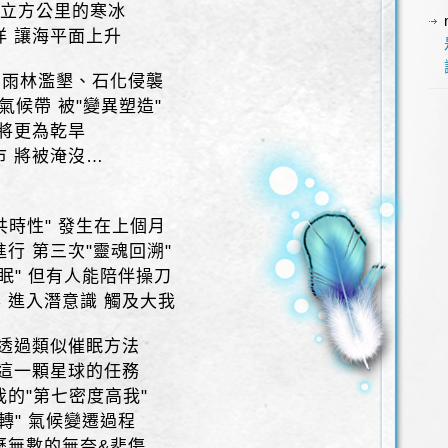
百立方公里的寒冰
洋 讓海平面上升
、雨林濫墾、石化侵襲
氣候帶 被"變異塑造"
 將更為乾旱
市 將被淹沒…
共時性" 發生在上個月
行 第三次"靈魂回溯"
眠" 但有人能陪伴操刀
 進入潛意識 觸及大我
 透過類似催眠方法
到這一顆星球的任務
我的"第七密度高我"
轉" 氣候變遷過程
歷無數的無奈&悲傷