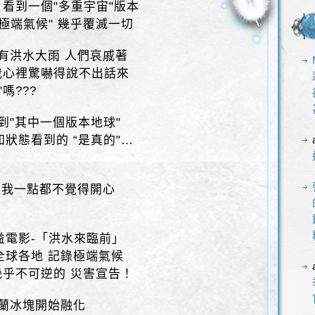
 看到一個"多重宇宙"版本
極端氣候" 幾乎覆滅一切
 有洪水大雨 人們哀戚著
 我心裡驚嚇得說不出話來
嗎???
到"其中一個版本地球"
狀態看到的 “是真的"…
? 我一點都不覺得開心
益電影-「洪水來臨前」
全球各地 記錄極端氣候
幾乎不可逆的 災害宣告！
陵蘭冰塊開始融化