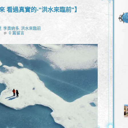
來 看過真實的-"洪水來臨前"】
屋
李奧納多
洪水來臨前
,
,
0 篇留言