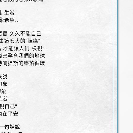
徙 生滅
凝聚希望…
悲傷 久久不能自己
由這麼大的"陣痛"
 才能讓人們"檢視"-
殘害孕育我們的地球
特蘭提斯的墜落循環
來說
幻象
幻象
遊戲
視自己"
內在平安
換一句話說