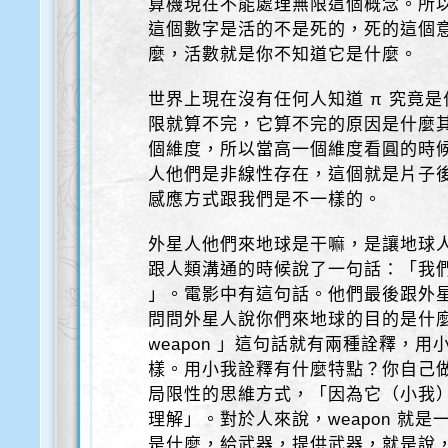
算機現在不能處理無限這個概念。所以
這個數字是活的不是死的，死的這個
麼，活數就是你不知道它是什麼。
世界上現在沒有任何人知道 π 究竟
限就算不完，它算不完的原因是什麼
個維度，所以當高一個維度看圓的時
人他們是非線性存在，這個就是片子
感應方式跟我們是不一樣的。
外星人他們來地球是干嘛，是讓地球
跟人類溝通的時候說了一句話：「我們是來 o
」。電影中有這句話。他們最後跟外
問問外星人說你們來地球的目的是什麼？
weapon 」這句話就有兩種詮釋，
樣。用小我詮釋有什麼特點？你自己
局限性的思維方式，「因為它（小我
理解」。對於人來說，weapon 就是一種武
是什麼，給武器，提供武器，就是說