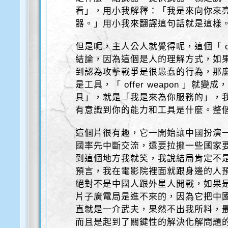
看」，用小我解釋：「我是來向你來
器。」用小我來翻譯這句話就是這樣
但是呢，主人公人就覺得呢，這個「 off
結論，因為這個是人的理解方式，如
到認為攻擊戰爭是很愚蠢的行為，那麼這
是工具，「 offer weapon 」就
具」，就是「我是來為你服務的」，
有意識到你的能力和工具是什麼。整
這個片很有趣，它一開始讓中國扮演
國率先中斷交流，還要拉攏一些國家
到這個地方我就笑，我說結局肯定不
預言，我在電影院裡面就跟身邊的人
絕對不是中國人跟外星人開戰，如果
片子廣電局是進不來的，因為它把中
直就是一介武夫，果然不出我所料，
而且是起到了關鍵性的解決化解問題