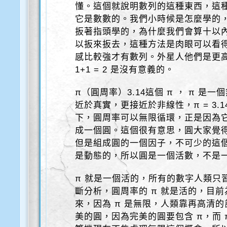
懂。這個就說明數列的這種東西，這
它是數數的。我們小時候是怎麼學的
扳著指頭學的，為什麼我們會算十以
以扳來扳去，這種方法是肉眼可以看
感比較強才有數列。外星人他們是更
1+1 = 2 是沒有意義的。
π（圓周率）3.14這個 π ， π 
近於真實，更接近於非線性，π = 3.1
下，圓周率可以無限循環，正是因為
成一個圓。這個很有意思，圓大家覺
但是組成圓的一個因子，不可少的這個
是動態的，所以圓是一個活數，不是
π 就是一個活的，所有的數字人類只
斷分析，圓周率的 π 就是活的，目前
來，因為 π 是無限，人類靠再高清
美的圓，因為完美的圓要包含 π，而 