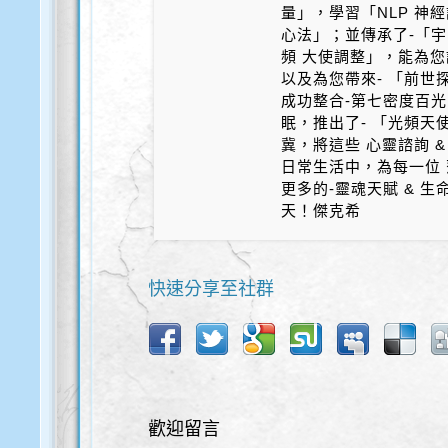
量」，學習「NLP 神
心法」；並傳承了-「宇
頻 大使調整」，能為您
以及為您帶來- 「前世探
成功整合-第七密度百光 
眠，推出了- 「光頻天
冀，將這些 心靈諮詢 &
日常生活中，為每一位 
更多的-靈魂天賦 & 
天！傑克希
快速分享至社群
歡迎留言