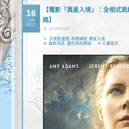
【電影「異星入境」：全相式思
16
路】
二月
2017
by archangel
天使能量屋
奇蹟課程
異星入境
,
,
最新消息,
靈性資訊趣談,
0 篇留言