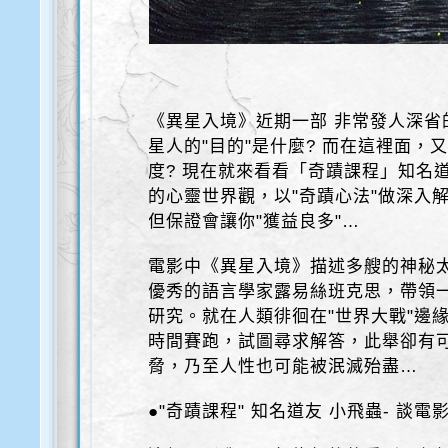
《異星入境》近期一部 非常發人深省
星人的"目的"是什麼? 而在這裡面，
度? 現在就來看看「奇蹟課程」知名
的心靈世界觀，以"奇蹟心法"做深入
但保證會讓你"獲益良多"…
電影中《異星入境》描述多艘的神秘
優秀的語言學家露易絲班克思，帶領
研究。就在人類徘徊在"世界大戰"邊
時間賽跑，試圖尋求解答，此舉卻有
脅，乃至人性也可能被泯滅殆盡…
●"奇蹟課程" 知名道友 小飛蟲- 談