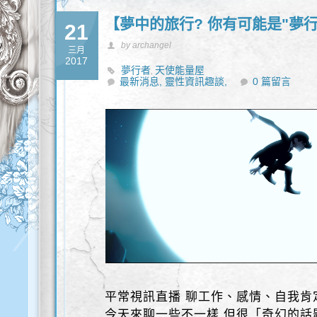
【夢中的旅行? 你有可能是"夢
21
by archangel
三月
2017
夢行者
天使能量屋
,
最新消息,
靈性資訊趣談,
0 篇留言
平常視訊直播 聊工作、感情、自我肯
今天來聊一些不一樣 但很「奇幻的話