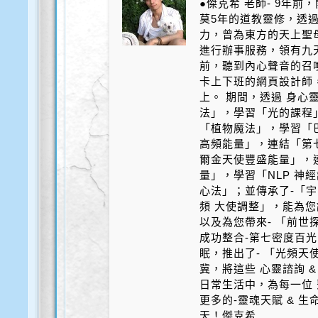
●傑克希 老師- 9年
莫5年的道教靈修，透
力，曾為東方的天上聖
進行辦事服務，領有九天
前，聽到內心聲音的召
卡上下班的網頁設計師
上。 期間，透過 身心
法」，學習「光的課程
「植物魔法」，學習「
高頻能量」，連結「第
爾金天使豐盛能量」，
量」，學習「NLP 神
心法」；並傳承了-「宇
頻 大使調整」，能為您
以及為您帶來- 「前世探
成功整合-第七密度百光 
眠，推出了- 「光頻天
冀，將這些 心靈諮詢 &
日常生活中，為每一位 
更多的-靈魂天賦 & 
天！傑克希