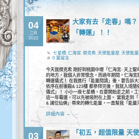
大家有去「走春」嗎？
04
「轉運」！！
二月
2022
by archangel
七星橋
仁海宮
傑克希
天使能量屋
天使能量
,
,
,
,
0 篇留言
春
轉煞祝福
,
今天我傑克希 剛好到桃園中壢「仁海宮- 天上
的地方，我個人非常懷念，而過年期間，仁海宮
轉運儀式！ 在我進行「能量閱讀」後，要告訴
依序在前後殿& 123樓 都參拜完後，我就入境隨
儀式」！ 小小一座七星橋，在要開始走之前，
這一年霉運，可以先被吸附在上面。 當我走到
& 諸位仙佛」帶來的轉化能量，一直幫我「能量
詳細內容 →
「初五，超值限量 天
03