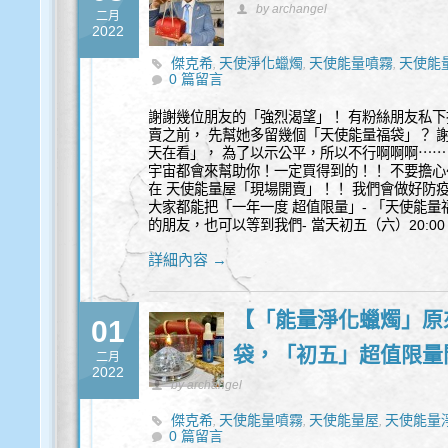
by archangel
二月
2022
傑克希
天使淨化蠟燭
天使能量噴霧
天使能
,
,
,
0 篇留言
品
豐盛能量油
黃財神豐盛能量油
,
,
謝謝幾位朋友的「強烈渴望」！ 有粉絲朋友私下
賣之前， 先幫她多留幾個「天使能量福袋」？ 
天在看」， 為了以示公平，所以不行啊啊啊⋯⋯
宇宙都會來幫助你！一定買得到的！！ 不要擔心～～
在 天使能量屋「現場開賣」！！ 我們會做好防
大家都能把「一年一度 超值限量」- 「天使能量
的朋友，也可以等到我們- 當天初五（六）20:0
詳細內容 →
【「能量淨化蠟燭」原
01
袋，「初五」超值限量
二月
2022
by archangel
傑克希
天使能量噴霧
天使能量屋
天使能量
,
,
,
0 篇留言
間
淨化蠟燭
能量化煞
豐盛能量油
轉化能量
,
,
,
,