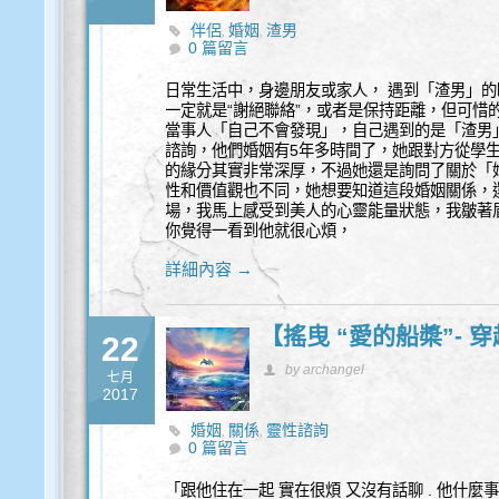
伴侶
婚姻
渣男
,
,
0 篇留言
日常生活中，身邊朋友或家人， 遇到「渣男」的
一定就是“謝絕聯絡”，或者是保持距離，但可惜
當事人「自己不會發現」，自己遇到的是「渣男」
諮詢，他們婚姻有5年多時間了，她跟對方從學生
的緣分其實非常深厚，不過她還是詢問了關於「
性和價值觀也不同，她想要知道這段婚姻關係，
場，我馬上感受到美人的心靈能量狀態，我皺著眉
你覺得一看到他就很心煩，
詳細內容 →
【搖曳 “愛的船槳”- 
22
by archangel
七月
2017
婚姻
關係
靈性諮詢
,
,
0 篇留言
「跟他住在一起 實在很煩 又沒有話聊 . 他什麼事