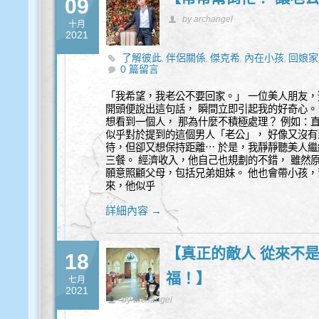
09
by archangel
十月
2021
了解彼此
伴侶關係
傑克希
內在小孩
回娘家
,
,
,
,
0 篇留言
環境
老公
靈性諮詢
,
,
「我希望，我老公不要回家。」 一位美人朋友，
開頭便說出這句話， 瞬間立即引起我的好奇心。
想看到一個人， 那為什麼不積極處理？ 例如：
似乎對於提到的這個男人「老公」， 好像又沒有
待，但卻又想保持距離⋯ 於是，我靜靜聽美人繼
三餐。 經濟收入，他自己也規劃的不錯， 雖然
願意照顧父母，包括兄弟姐妹。 他也會帶小孩，
來，他似乎
詳細內容 →
【真正的敵人 從來不是
18
福！】
七月
2021
by archangel