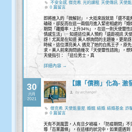
不安全感
傑克希
光的課程
天使傳訊
天使能
,
,
,
,
0 篇留言
即將進入的「微解封」，大抵來說就是「還不能
磕碰，卻反而在這一兩個月進入緊密相處的「婚
期間「離婚率，上升34%」，在這一則天使靈
情感生活」⋯ 知道這位美人預約「遠距視訊 天
訝！尤其是在知道 美人想詢問的主題後，更是訝
時候，這位漂亮美人 遇見了她的白馬王子，原
求，美人前來詢問過幾次「天使靈性諮詢」，想
天使指引： 「這位男士，真
詳細內容 →
【讓「債務」化為- 激
30
by archangel
六月
2021
傑克希
天使能量屋
婚姻
結婚
結婚基金
詐
,
,
,
,
,
0 篇留言
天有不測風雲，人有旦夕禍福，「防疫期間」不
導「百業蕭條」，在這樣的狀況中，如果還遇到