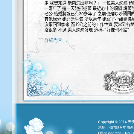
走 我想知道 能夠怎麼辦啊？」 一位美人姊姊 預
一兩年了 這一天她描述著 最近心中的煩惱 說著
老公 結婚將近已有30多年了 之前也是吵吵鬧鬧
其他緣分 她非常生氣 所以當年 她寫了- “離婚協
沒事回到家來 而老公之前的工作性質 要常到各
沒很多 不過 美人姊姊發現 這樣- “好像也不錯”
詳細內容 →
Copyright © 2014 天
地址：40758台中市
Office Address：No.147