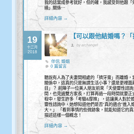
我的話當成參考就好，但的確，我感受到他跟「外
繞」關係⋯
詳細內容 →
【可以跟他結婚嗎？「
19
by archangel
十二月
2018
伴侶
婚姻
,
0 篇留言
聽說有人為了夫妻間相處的「擠牙膏」而離婚，
關係中，這真的只是無謂生活小事？還是更裡面藏
目」？ 前陣子一位美人朋友前來「天使靈性諮
間，也見過雙方家長，打算再過一段時間就要正
程中，發生許多「考驗&摩擦」，這讓美人對於婚
靈性諮詢中，她想知道他們是否“真的適合”進入婚
大。」 「看到事情的些微跡象，就能知道它的
描述這樣一個概念！
詳細內容 →