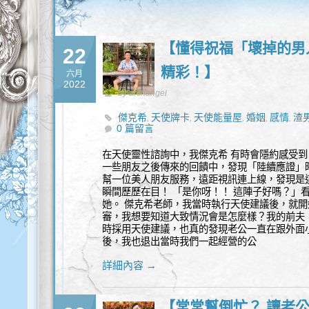
【懂得祝福「壞掉的男
22
精彩！】
六月
2022
by archangel
傑克希
天使牌卡
天使能量屋
婚姻
感情
渣
,
,
,
,
,
0 篇留言
在天使靈性諮詢中，我傑克希 有時會隱約感受
一些朋友之後傳來的回饋中，發現「陸續應證」
幫一位美人朋友服務，遠距視訊連上線，發現是
瞬間歷歷在目！ 「是你呀！！ 這陣子好嗎？」
她。 傑克希老師，我當時執行天使建議後，就
審，我想要知道大致情況會是怎麼樣？我的前夫
時採用天使建議，也真的發現老公一直在跟外面
後，我也退出當時我們一起經營的公
詳細內容 →
【常常幫倒忙？ 讓老