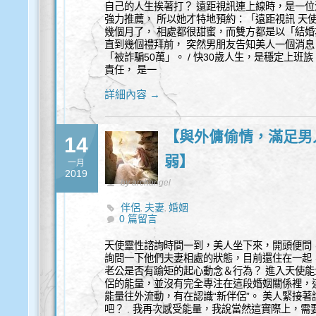
自己的人生挨著打？ 遠距視訊連上線時，是一位
強力推薦， 所以她才特地預約：「遠距視訊 天
幾個月了， 相處都很甜蜜，而雙方都是以「結婚
直到幾個禮拜前， 突然男朋友告知美人一個消息
「被詐騙50萬」。 / 快30歲人生，是穩定上
責任， 是一
詳細內容 →
【與外傭偷情，滿足男
14
弱】
一月
2019
by archangel
伴侶
夫妻
婚姻
,
,
0 篇留言
天使靈性諮詢時間一到，美人坐下來，開頭便問
詢問一下他們夫妻相處的狀態，目前還住在一起，
老公是否有踰矩的起心動念＆行為？ 進入天使能
侶的能量，並沒有完全專注在這段婚姻關係裡，
能量往外流動，有在認識“新伴侶”。 美人緊接
吧？ . 我再次感受能量，我說當然這實際上，