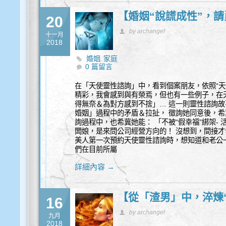
【婚姻“說謊成性”，
20
by archangel
十一月
2018
婚姻
家庭
,
0 篇留言
在「天使靈性諮詢」中，看到個案朋友，依照“天
精彩，我會感到與有榮焉，但也有一些例子，在
得無奈＆為對方感到不捨」… 這一則靈性諮詢故
婚姻」過程中的矛盾＆拉扯， 徵詢她同意後，希
詢過程中，也希冀她能： 「不被“假幸福”綁架- 
闆娘，是來問公司經營方向的！ 沒想到，間接才
美人第一次預約天使靈性諮詢時，想知道和老公
們在目前所屬
詳細內容 →
【從「渣男」中，淬煉
16
by archangel
九月
2018