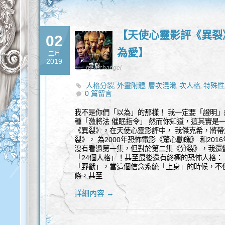
【天使心靈影評《異裂》
02
為愛】
二月
2019
by archangel
人格分裂
外靈附體
層次混淆
次人格
特殊性
,
,
,
,
0 篇留言
我不是你們「以為」的那樣！ 我一定要「證明」
種「激將法 催眠指令」 然而你知道，這其實是一
《異裂》，在天使心靈影評中， 我傑克希，將帶
裂》， 為2000年恐怖電影《驚心動魄》 和20
沒有看過第一集，但對於第二集《分裂》，我還
「24個人格」！甚至最後還有終極的恐怖人格：
「野獸」，當這個信念系統「上身」的時候，不
條，甚至
詳細內容 →