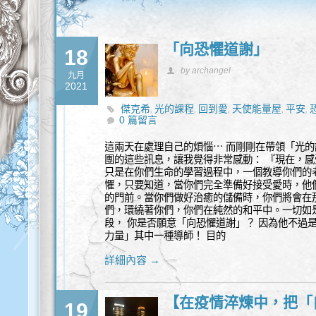
「向恐懼道謝」
18
by archangel
九月
2021
傑克希
光的課程
回到愛
天使能量屋
平安
,
,
,
,
,
0 篇留言
這兩天在處理自己的煩惱⋯ 而剛剛在帶領「光的
團的這些訊息，讓我覺得非常感動： 『現在，
只是在你們生命的學習過程中，一個教導你們的
懼，只要知道，當你們完全準備好接受愛時，他
的門前。當你們做好治癒的儲備時，你們將會在
們，環繞著你們，你們在純然的和平中。一切如是
段， 你是否願意「向恐懼道謝」？ 因為他不過
力量」其中一種導師！ 目的
詳細內容 →
【在疫情淬煉中，把「
19