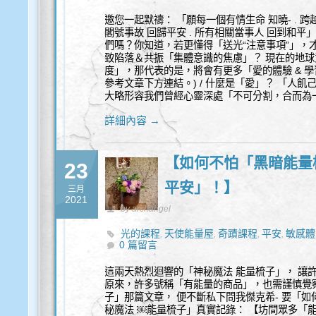
邀您一起默禱： 「願每一個有情生命 知曉- . 跨
閣號事故 回歸平安 . 所有相關當事人 回到和平
們嗎？你知道，若更懂得「送光“注意事項”」，才
致陷落＆共振「集體意識的焦慮」？ 現在的地
度」，那代表的是，將會有更多「愛的體驗 & 學
參考文章下方連結。) / 什麼是「愛」？ 「人
大略形容我們曾經心靈深處「不可分割，合而為
詳細內容 →
【如何不怕「黑暗能量
23
平安」！】
三月
2021
by archangel
光的課程
天使能量屋
奇蹟課程
平安
敏感體
,
,
,
,
0 篇留言
這兩天熱烈迴響的「神秘魔法 能量梳子」， 讓
原來，許多號稱「有能量的商品」，也需謹慎覺察
子」那篇文章， 便不斷私下問我傑克希- 要「如何分
秘魔法 ￼能量梳子」真實記錄： 【坊間眾多「