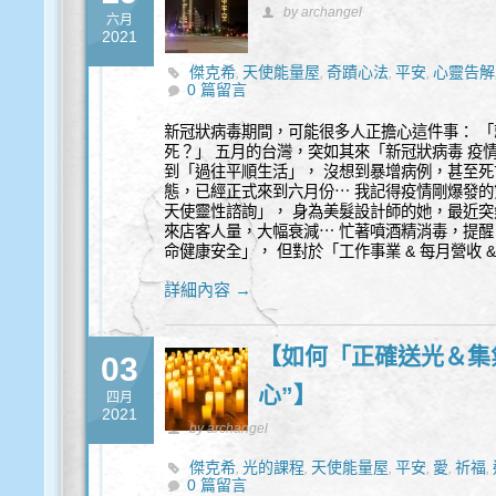
by archangel
六月
2021
傑克希
天使能量屋
奇蹟心法
平安
心靈告解
,
,
,
,
0 篇留言
新冠狀病毒期間，可能很多人正擔心這件事： 
死？」 五月的台灣，突如其來「新冠狀病毒 疫
到「過往平順生活」， 沒想到暴增病例，甚至死
態，已經正式來到六月份⋯ 我記得疫情剛爆發的
天使靈性諮詢」， 身為美髮設計師的她，最近突
來店客人量，大幅衰減⋯ 忙著噴酒精消毒，提醒
命健康安全」， 但對於「工作事業 & 每月營收 
詳細內容 →
【如何「正確送光＆集
03
心”】
四月
2021
by archangel
傑克希
光的課程
天使能量屋
平安
愛
祈福
,
,
,
,
,
,
0 篇留言