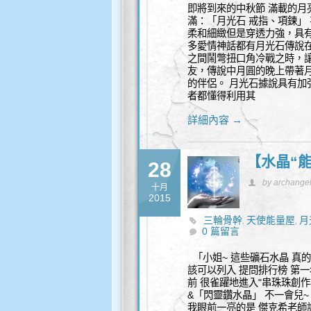
即將到來的中秋節 滿載的月
滿：「月光石 戒指、項鍊」 
柔和細緻但是穿透力強，具
多愛情神話都有月光石傳說
之間鬧彆扭口角冷戰之時，
友，傳說中月圓的晚上帶著
的伴侶。 月光石據說具有
者都懂得利用其
詳細內容 →
【水晶“
28
by archange
十月
2015
三輪骨幹
天使能量屋
月
,
,
0 篇留言
「小姐~ 這些礦石水晶 真的有
該可以列入 提問排行榜 第一
前 很雀躍地進入"串珠珠創作
&「閃靈鑽水晶」 不一會兒~ 
我眼前一亮的是 傑克希老師設