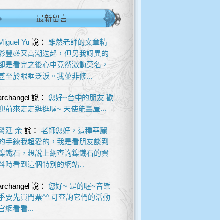
最新留言
Miguel Yu
說：
雖然老師的文章精
彩豐盛又高潮迭起，但另我訝異的
卻是看完之後心中竟然激動莫名，
甚至於眼眶泛淚。我並非修...
archangel
說：
您好~台中的朋友 歡
迎前來走走逛逛喔~ 天使能量屋...
謦廷 余
說：
老師您好，這種華麗
的手鍊我超愛的，我是看朋友談到
鎳鐵石，想說上網查詢鎳鐵石的資
料時看到這個特別的網站...
archangel
說：
您好~ 是的喔~音樂
季要先買門票^^ 可查詢它們的活動
官網看看...