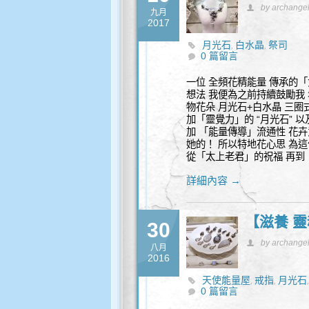
by archange
九月
2017
月光石
白水晶
祭司
,
,
0 篇留言
一位 全頻花精能量 傳承的「
想法 我便為之前持續鼓勵我
物花朵 月光石+白水晶 三圈
加「靈覺力」的 “月光石” 
加 「能量傳導」流通性 花
她的！ 所以特地花心思 為這
從「太上老君」的祝福 再到
詳細內容 →
【滋養 靈
30
by archange
八月
2016
天使能量屋
戒指
月光石
,
,
0 篇留言