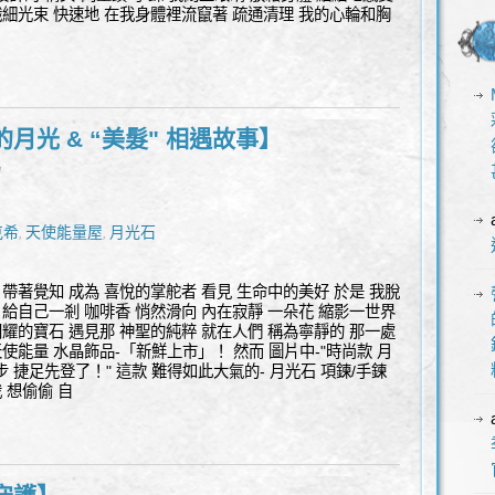
纖細光束 快速地 在我身體裡流竄著 疏通清理 我的心輪和胸
月光 & “美髮" 相遇故事】
l
克希
天使能量屋
月光石
,
,
 帶著覺知 成為 喜悅的掌舵者 看見 生命中的美好 於是 我脫
 給自己一剎 咖啡香 悄然滑向 內在寂靜 一朵花 縮影一世界
閃耀的寶石 遇見那 神聖的純粹 就在人們 稱為寧靜的 那一處
 天使能量 水晶飾品-「新鮮上市」！ 然而 圖片中-"時尚款 月
步 捷足先登了！" 這款 難得如此大氣的- 月光石 項鍊/手鍊
 想偷偷 自