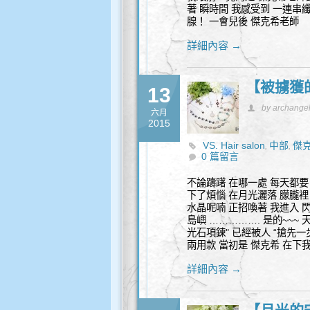
著 瞬時間 我感受到 一連串
腺！ 一會兒後 傑克希老師
詳細內容 →
【被擄獲的
13
by archange
六月
2015
VS. Hair salon
中部
傑
,
,
0 篇留言
不論躊躇 在哪一處 每天都要
下了煩惱 在月光灑落 朦朧裡
水晶呢喃 正招喚著 我進入 
島嶼 ……………. 是的~~~
光石項鍊" 已經被人 “搶先一
兩用款 當初是 傑克希 在下我
詳細內容 →