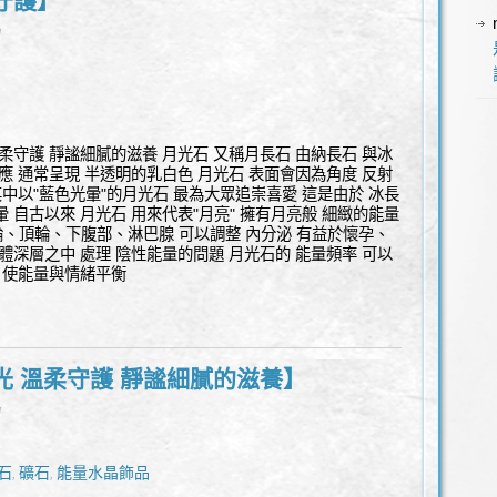
守護】
l
柔守護 靜謐細膩的滋養 月光石 又稱月長石 由納長石 與冰
應 通常呈現 半透明的乳白色 月光石 表面會因為角度 反射
其中以"藍色光暈"的月光石 最為大眾追崇喜愛 這是由於 冰長
 自古以來 月光石 用來代表"月亮" 擁有月亮般 細緻的能量
輪、頂輪、下腹部、淋巴腺 可以調整 內分泌 有益於懷孕、
體深層之中 處理 陰性能量的問題 月光石的 能量頻率 可以
 使能量與情緒平衡
光 溫柔守護 靜謐細膩的滋養】
l
石
礦石
能量水晶飾品
,
,