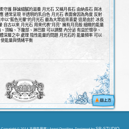
柔守護 靜謐細膩的滋養 月光石 又稱月長石 由納長石 與冰
應 通常呈現 半透明的乳白色 月光石 表面會因為角度 反射
其中以"藍色光暈"的月光石 最為大眾追崇喜愛 這是由於 冰長
 自古以來 月光石 用來代表"月亮" 擁有月亮般 細緻的能量
輪、頂輪、下腹部、淋巴腺 可以調整 內分泌 有益於懷孕、
體深層之中 處理 陰性能量的問題 月光石的 能量頻率 可以
 使能量與情緒平衡
SR-STUDIO