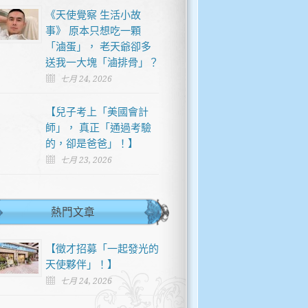
《天使覺察 生活小故
事》 原本只想吃一顆
「滷蛋」， 老天爺卻多
送我一大塊「滷排骨」？
七月 24, 2026
【兒子考上「美國會計
師」， 真正「通過考驗
的，卻是爸爸」！】
七月 23, 2026
熱門文章
【徵才招募「一起發光的
天使夥伴」！】
七月 24, 2026