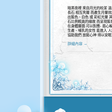
暗黑夜裡 來自月光的皎潔 溫
長石 相互夾層 而產生月暈效
出藍色、白色 或 彩虹光暈 
石比例較高的緣故 而呈現藍暈
在身體層面 可以對應- 眉心
生產、哺乳的女性 能進入 人
協助我們 放鬆心神 得以安眠
詳細內容 →