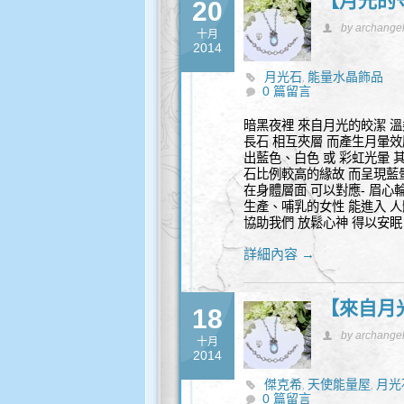
【月光的
20
by archange
十月
2014
月光石
能量水晶飾品
,
0 篇留言
暗黑夜裡 來自月光的皎潔 溫
長石 相互夾層 而產生月暈效
出藍色、白色 或 彩虹光暈 
石比例較高的緣故 而呈現藍暈
在身體層面 可以對應- 眉心
生產、哺乳的女性 能進入 人
協助我們 放鬆心神 得以安眠
詳細內容 →
【來自月
18
by archange
十月
2014
傑克希
天使能量屋
月光
,
,
0 篇留言