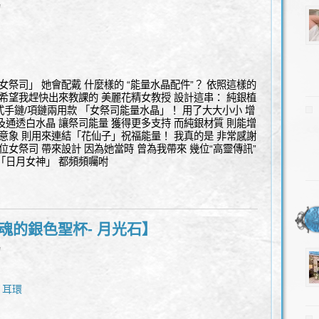
l
女祭司」 她會配戴 什麼樣的 “能量水晶配件”？ 依照這樣的
 希望我趕快出來教課的 美麗花精女教授 設計這串： 純銀植
式手鏈/項鏈兩用款 「女祭司能量水晶」！ 用了大大小小 增
以及通透白水晶 讓祭司能量 獲得更多支持 而純銀材質 則能增
卉意象 則用來連結「花仙子」祝福能量！ 我真的是 非常感謝
位女祭司 帶來設計 因為她當時 曾為我帶來 幾位“高靈傳訊”
「日月女神」 都頻頻囑咐
魂的銀色聖杯- 月光石】
l
耳環
,