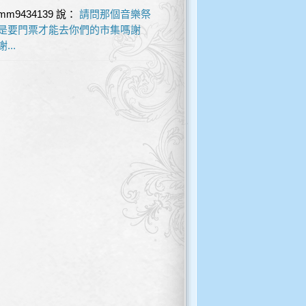
mm9434139
說：
請問那個音樂祭
是要門票才能去你們的市集嗎謝
謝...