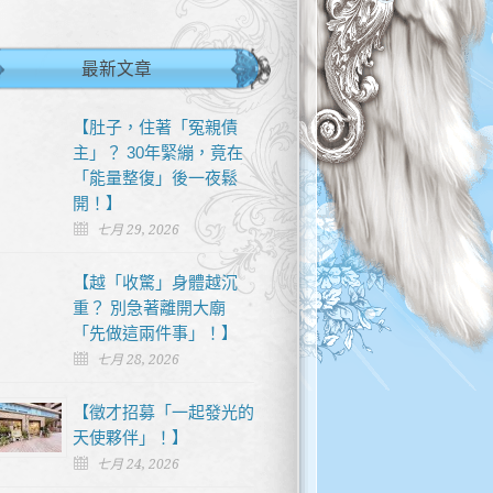
最新文章
【肚子，住著「冤親債
主」？ 30年緊繃，竟在
「能量整復」後一夜鬆
開！】
七月 29, 2026
【越「收驚」身體越沉
重？ 別急著離開大廟
「先做這兩件事」！】
七月 28, 2026
【徵才招募「一起發光的
天使夥伴」！】
七月 24, 2026