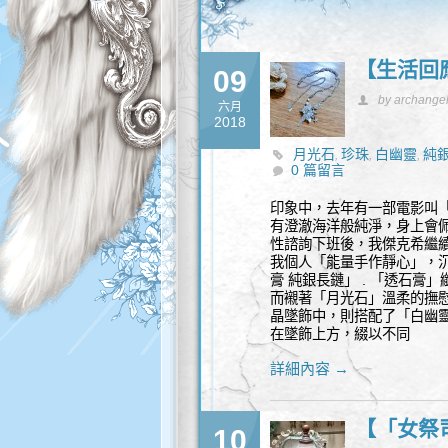
【生活回
09
by archange
六月
2018
月光石
珍珠
白幽靈
純
,
,
,
0 篇留言
印象中，去年有一部電影叫
有澄澈海洋般純淨，身上會
性諮詢下班後，我傑克希繼續
我個人「能量手作靜心」，沉
膏 純銀長鏈」 . 「透石
而襯著「月光石」溫柔的撫
晶墜飾中，則搭配了「白幽
在墜飾上方，綴以不同
詳細內容 →
【「女祭
10