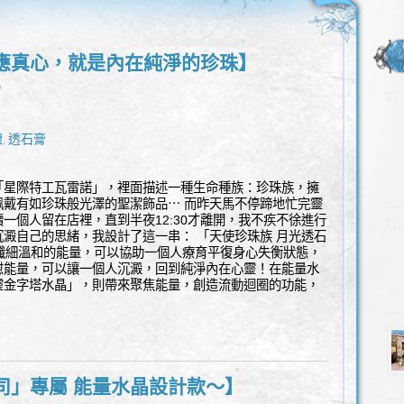
應真心，就是內在純淨的珍珠】
l
銀
透石膏
,
「星際特工瓦雷諾」，裡面描述一種生命種族：珍珠族，擁
佩戴有如珍珠般光澤的聖潔飾品⋯ 而昨天馬不停蹄地忙完靈
一個人留在店裡，直到半夜12:30才離開，我不疾不徐進行
澱自己的思緒，我設計了這一串： 「天使珍珠族 月光透石
膏」纖細溫和的能量，可以協助一個人療育平復身心失衡狀態，
慰能量，可以讓一個人沉澱，回到純淨內在心靈！在能量水
靈金字塔水晶」，則帶來聚焦能量，創造流動迴圈的功能，
司」專屬 能量水晶設計款～】