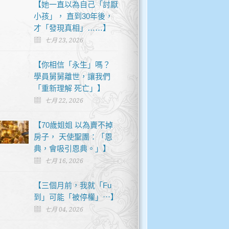
【她一直以為自己「討厭
小孩」， 直到30年後，
才「發現真相」……】
七月 23, 2026
【你相信「永生」嗎？
學員舅舅離世，讓我們
「重新理解 死亡」】
七月 22, 2026
【70歲姐姐 以為賣不掉
房子， 天使聖團：「恩
典，會吸引恩典。」】
七月 16, 2026
【三個月前，我就「Fu
到」可能「被停權」⋯】
七月 04, 2026