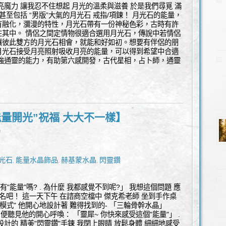
亮魔力 讓我忍不住想起 月光的溫柔與滋養 於是我們尋覓 滿
甚至包括 “男版”大氣的月光石 戒指/項鍊！ 月光石的能量，
有融化，瀰漫的特性，月光石帶有一份神秘色彩，古時有許
在其中。 情侶之間定情物很適合選用月光石，傳說中若情侶
讓彼此雙方的月光石相會，就能和好如初。想要有伴侶的朋
月光石接受月亮照射吸收月亮的能量，可以得到希望中合適
加強通靈的能力，有助第六感開發，古代星相，占卜師，通靈
能量開光”祝福 大大不一樣】
l
光石
能量水晶飾品
赫基蒙水晶
閃靈鑽
,
,
,
"能量"嗎? . 為什麼 我都感覺不到呢?」 我想這個問題 應
名吧！ 這一天下午 在諮商空檔中 傑克希老師 坐到手作桌
模式" 他開心地設計著 難得找到的- 「三輪骨幹水晶」
便聽見他的開心呼喚： 「靈犀~ 你快來感受這個"能量"」 .
計的 精美"閃靈鑽"手鍊 我閉上眼睛 放鬆身體 細細地感受