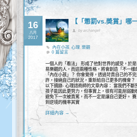
【「懲罰vs.奬賞」哪
16
by archangel
八月
2017
內在小孩
心理
樂觀
,
,
0 篇留言
一個人的「看法」 形成了他對世界的感受，於
易樂觀的人，而這兩種性格，將會創造「不一樣的
「內在小孩」？ 你會覺得，透過苛責自己的不
許，接納自己的狀況，重新給自己更多的機會？ 
以下摘錄- 心理諮商師的文章內容： 當我們不
孩子能因此更努力，但事實上，很有可能削弱動
避免下一次被責罵，而不一定是讓自己更好。 
到逆境的機率其實
詳細內容 →