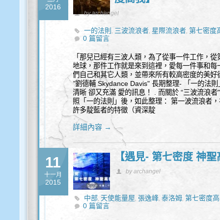
2016
by archangel
一的法則
三波流浪者
星際流浪者
第七密度
,
,
,
0 篇留言
「那兒已經有三波人類，為了從事一件工作，從
地球，那件工作就是來到這裡，愛每一件事和每
們自己和其它人類，並帶來所有較高密度的美好德
"劉德輔 Skydance Davis" 長期整理- 「
清晰 卻又充滿 愛的訊息！ . 而關於 “三波流浪者"
照「一的法則」後，如此整理： 第一波流浪者，
許多靛藍者的特徵（資深靛
詳細內容 →
【遇見- 第七密度 神聖高
11
by archangel
十一月
2015
中部
天使能量屋
張逸峰
泰洛姆
第七密度高
,
,
,
,
0 篇留言