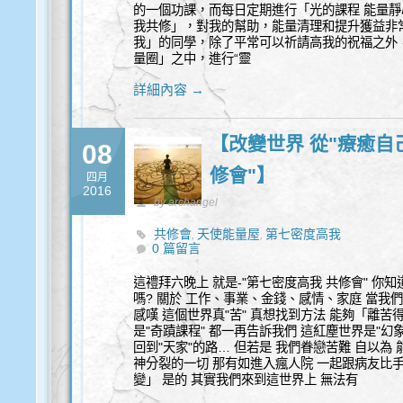
的一個功課，而每日定期進行「光的課程 能量
我共修」，對我的幫助，能量清理和提升獲益非
我」的同學，除了平常可以祈請高我的祝福之外，
量圈」之中，進行“靈
詳細內容 →
【改變世界 從"療癒自己
08
修會"】
四月
2016
by archangel
共修會
天使能量屋
第七密度高我
,
,
0 篇留言
這禮拜六晚上 就是-"第七密度高我 共修會" 你
嗎? 關於 工作、事業、金錢、感情、家庭 當我們
感嘆 這個世界真"苦" 真想找到方法 能夠「離苦
是"奇蹟課程" 都一再告訴我們 這紅塵世界是"幻
回到"天家"的路… 但若是 我們眷戀苦難 自以為
神分裂的一切 那有如進入瘋人院 一起跟病友比手畫
變」 是的 其實我們來到這世界上 無法有