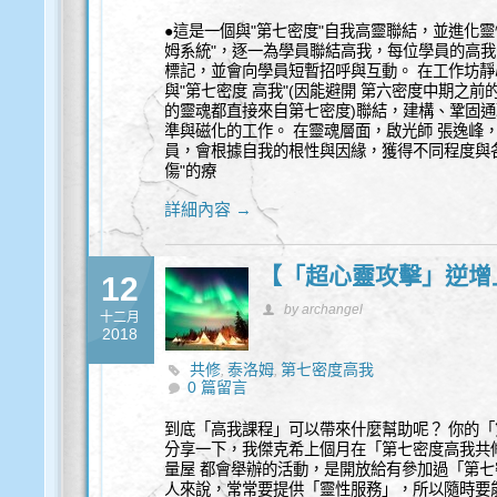
●這是一個與"第七密度"自我高靈聯結，並進化靈
姆系統"，逐一為學員聯結高我，每位學員的高
標記，並會向學員短暫招呼與互動。 在工作坊
與"第七密度 高我"(因能避開 第六密度中期之前
的靈魂都直接來自第七密度)聯結，建構、鞏固
準與磁化的工作。 在靈魂層面，啟光師 張逸峰
員，會根據自我的根性與因緣，獲得不同程度與各
傷"的療
詳細內容 →
【「超心靈攻擊」逆增上
12
by archangel
十二月
2018
共修
泰洛姆
第七密度高我
,
,
0 篇留言
到底「高我課程」可以帶來什麼幫助呢？ 你的「
分享一下，我傑克希上個月在「第七密度高我共
量屋 都會舉辦的活動，是開放給有參加過「第七
人來說，常常要提供「靈性服務」，所以隨時要能