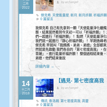
by archangel
二月
2022
傑克希
天使能量屋
新月
新月許願
祈福許願
,
,
,
,
0 篇留言
我傑克希 自己有先拿到一顆「天使能量淨化蠟燭
曆，結果居然看到今天初一可以「祈福許願」！ 
們一起進行「祈福許願」！ 點燃「天使能量淨
我們就一起進行「靜心祈福許願」！ 早期逸峰
傑克希 早就叫「我媽媽、弟弟、弟媳」全部都來
然就是先啟動 我們各自的「第七密度高我」，
菩薩」，進行能量祈福許願！ 整個過程結束後，
弟媳，他們結束後說
詳細內容 →
【遇見- 第七密度高我
14
by archangel
十二月
2018
傳訊
泰洛姆
第七密度高我
高靈
,
,
,
0 篇留言