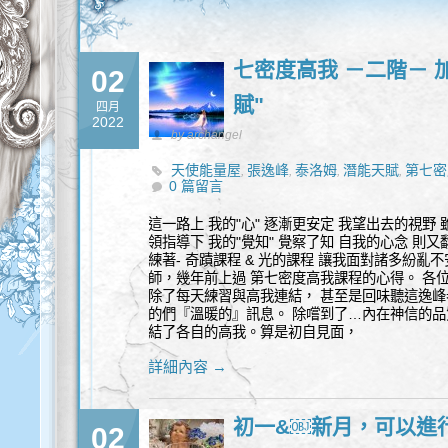
七密度高我 －二階－ 
02
賦"
四月
2022
by archangel
天使能量屋
張逸峰
泰洛姆
潛能天賦
第七密
,
,
,
,
0 篇留言
這一路上 我的"心" 逐漸更安定 我望出去的視野 
領指導下 我的"覺知" 覺察了知 自我的心念 則
練著- 奇蹟課程 & 光的課程 讓我面對諸多紛亂不
師，幾年前上過 第七密度高我課程的心得。 各
除了每天練習與高我連結， 甚至是回味聽這逸峰
的們『溫暖的』訊息。 除嚐到了…內在神信的品
結了各自的高我。算是初自見面，
詳細內容 →
初一&￼新月，可以進
02