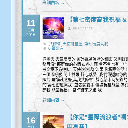
詳細內容 →
【第七密度高我祝福 &
11
by archangel
三月
2016
共修會
天使能量屋
第七密度高我
,
,
0 篇留言
這幾天 天氣陰陰的 窗外飄著濕冷的細雨 又剛好適
整月份" 那麼你的心情 & 各方面 會不會也有一些
考文章下方連結- 天使說說話) 如果 你願意的話 
三個深呼吸 閉上雙眼 靜心感受- 我們傳遞給你的
照片 是"第七密度高我共修會" 靜心結束時記錄的
的"第七密度高我" 並張開雙手 傳送祝福能量 為
高我 能量祝福」 當時結束之後 我
詳細內容 →
【你是"星際流浪者"嗎?
16
度高我】
二月