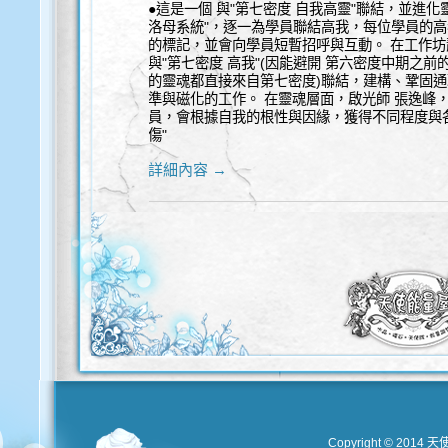
●這是一個 與"第七密度 自我高靈"聯結，並進化
洛母系統"，逐一為學員聯結高我，每位學員的
的標記，並會向學員短暫招呼與互動。 在工作
與"第七密度 高我"(因能避開 第六密度中期之前
的靈魂都直接來自第七密度)聯結，建構、鞏固
準與磁化的工作。 在靈魂層面，啟光師 張逸峰
員，會根據自我的根性與因緣，獲得不同程度與各
傷"
詳細內容 →
Copyright © 2014 天