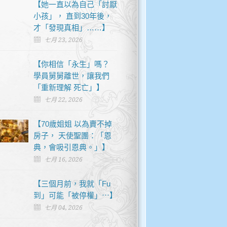
【她一直以為自己「討厭
小孩」， 直到30年後，
才「發現真相」……】
七月 23, 2026
【你相信「永生」嗎？
學員舅舅離世，讓我們
「重新理解 死亡」】
七月 22, 2026
【70歲姐姐 以為賣不掉
房子， 天使聖團：「恩
典，會吸引恩典。」】
七月 16, 2026
【三個月前，我就「Fu
到」可能「被停權」⋯】
七月 04, 2026