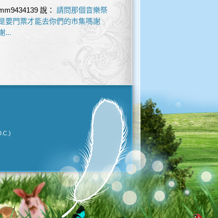
mm9434139
說：
請問那個音樂祭
是要門票才能去你們的市集嗎謝
謝...
.C.)