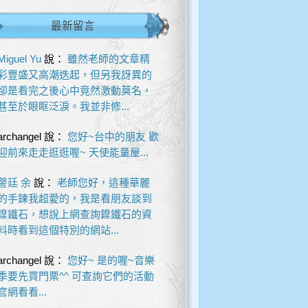
最新留言
Miguel Yu
說：
雖然老師的文章精
彩豐盛又高潮迭起，但另我訝異的
卻是看完之後心中竟然激動莫名，
甚至於眼眶泛淚。我並非修...
archangel
說：
您好~台中的朋友 歡
迎前來走走逛逛喔~ 天使能量屋...
謦廷 余
說：
老師您好，這種華麗
的手鍊我超愛的，我是看朋友談到
鎳鐵石，想說上網查詢鎳鐵石的資
料時看到這個特別的網站...
archangel
說：
您好~ 是的喔~音樂
季要先買門票^^ 可查詢它們的活動
官網看看...