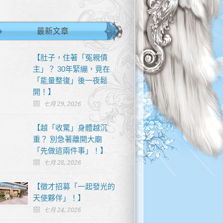
最新文章
【肚子，住著「冤親債
主」？ 30年緊繃，竟在
「能量整復」後一夜鬆
開！】
七月 29, 2026
【越「收驚」身體越沉
重？ 別急著離開大廟
「先做這兩件事」！】
七月 28, 2026
【徵才招募「一起發光的
天使夥伴」！】
七月 24, 2026