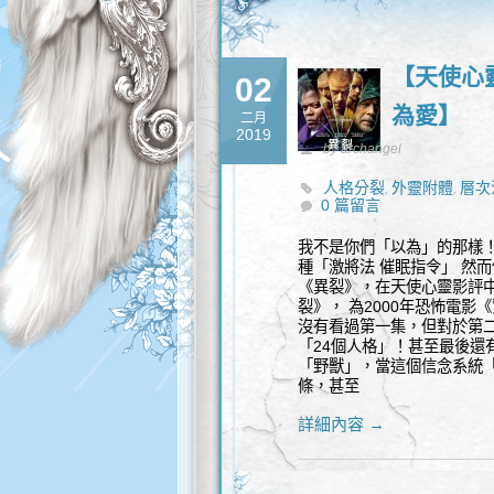
【天使心
02
為愛】
二月
2019
by archangel
人格分裂
外靈附體
層次
,
,
0 篇留言
我不是你們「以為」的那樣！
種「激將法 催眠指令」 然
《異裂》，在天使心靈影評中
裂》， 為2000年恐怖電影
沒有看過第一集，但對於第
「24個人格」！甚至最後還
「野獸」，當這個信念系統
條，甚至
詳細內容 →