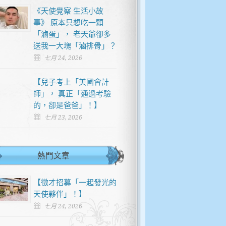
《天使覺察 生活小故
事》 原本只想吃一顆
「滷蛋」， 老天爺卻多
送我一大塊「滷排骨」？
七月 24, 2026
【兒子考上「美國會計
師」， 真正「通過考驗
的，卻是爸爸」！】
七月 23, 2026
熱門文章
【徵才招募「一起發光的
天使夥伴」！】
七月 24, 2026