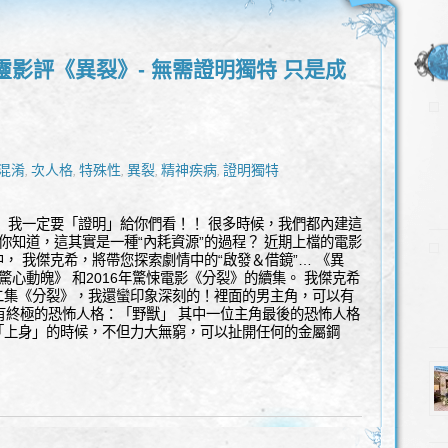
靈影評《異裂》- 無需證明獨特 只是成
混淆
次人格
特殊性
異裂
精神疾病
證明獨特
,
,
,
,
,
 我一定要「證明」給你們看！！ 很多時候，我們都內建這
而你知道，這其實是一種“內耗資源”的過程？ 近期上檔的電影
， 我傑克希，將帶您探索劇情中的“啟發＆借鏡”… 《異
《驚心動魄》 和2016年驚悚電影《分裂》的續集。 我傑克希
二集《分裂》，我還蠻印象深刻的！裡面的男主角，可以有
有終極的恐怖人格：「野獸」 其中一位主角最後的恐怖人格
「上身」的時候，不但力大無窮，可以扯開任何的金屬鋼