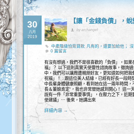
【讓「金錢負債」，蛻
30
by archangel
八月
2019
中產階級怕背貸款
凡有的，還要加給他； 
,
0 篇留言
巴不得多借點錢
窮爸爸富爸爸
還款計畫
金
,
,
,
有沒有想過，我們不是很喜歡的「負債」，如果
福」？ 以下這則真實天使靈性諮詢故事，徵詢
中，我們可以讓周遭親朋好友，更知道如何把我們
祝福」！ . 跟這位美人結緣，已經有好長一段
中長輩身體健康照顧，看到她在這一兩年時間，不
長＆董娘肯定”，我也非常替她感到開心！ 這一
說有一件「非常重要事情」，在壓力之下，近期
使建議」⋯ 後來，她講出來
詳細內容 →